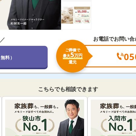
です。
お電話でお問い合
／
ご葬儀で
5
05
万円
最大
（無料）
還元
こちらでも相談できます