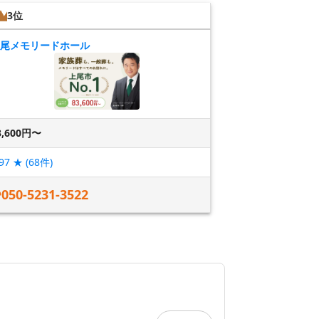
3位
尾メモリードホール
3,600円〜
97
★ (
68
件)
050-5231-3522