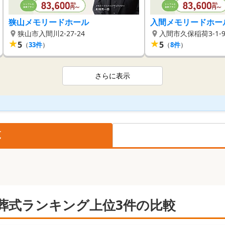
狭山メモリードホール
入間メモリードホー
狭山市入間川2-27-24
入間市久保稲荷3-1-
★
★
5
5
（
33
件
）
（
8
件
）
さらに表示
覧
葬式ランキング上位3件の比較