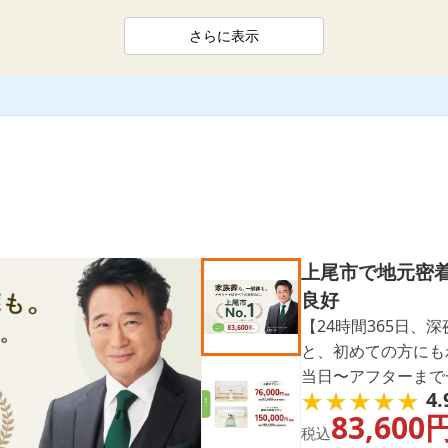
さらに表示
上尾市で地元密着
良好
【24時間365日、
と、初めての方にも
当日〜アフターまで
★★★★★
★★★★★
4.
一般葬に対応。CM
83,600
動もすぐに手配。電
税込