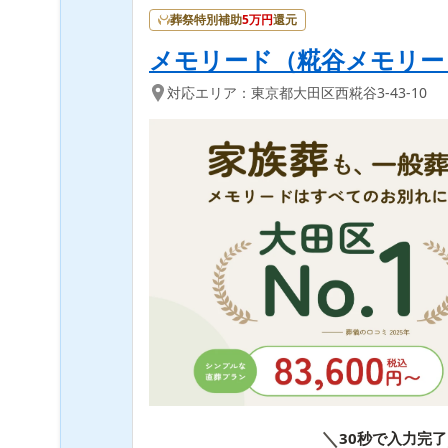
葬祭特別補助
5
万円
還元
メモリード（糀谷メモリー
対応エリア：
東京都
大田区
西糀谷3-43-10
＼
30秒で入力完了