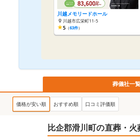
川越メモリードホール
川越市広栄町11-5
★
5
（
63
件
）
葬儀社一
価格が安い順
おすすめ順
口コミ評価順
比企郡滑川町の直葬・火