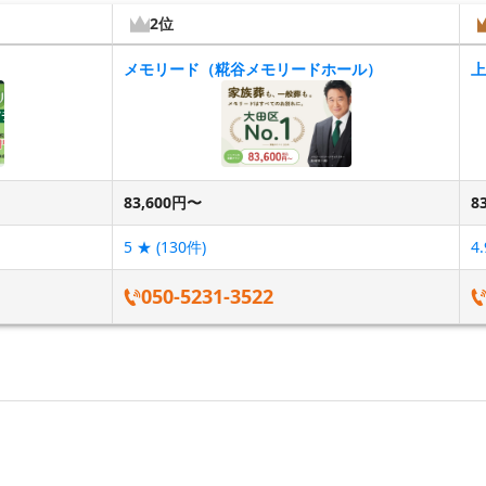
2位
メモリード（糀谷メモリードホール）
上
83,600円〜
8
5
★ (
130
件)
4.
050-5231-3522