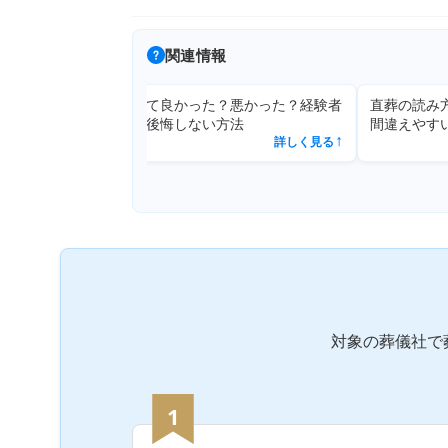
関連情報
直葬にして良かった？悪かった？経験者
直葬の読み
詳しく見る
の本音と後悔しない方法
間違えやす
↗
詳しく見る
↗
対象の葬儀社で
1