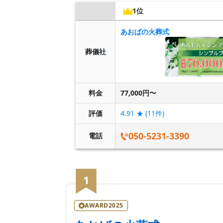
1位
あおばの火葬式
葬儀社
料金
77,000円〜
評価
4.91
★ (
11
件)
050-5231-3390
電話
1
AWARD2025