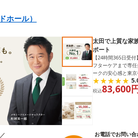
ドホール）
太田で上質な家族
ポート
【24時間365日受
フターケアまで専任
ークの安心感と東京都
★★★★★
★★★★★
5.
受注実績に裏づけら
83,600
中・事前相談歓迎。
税込
お電話でお問い合
／