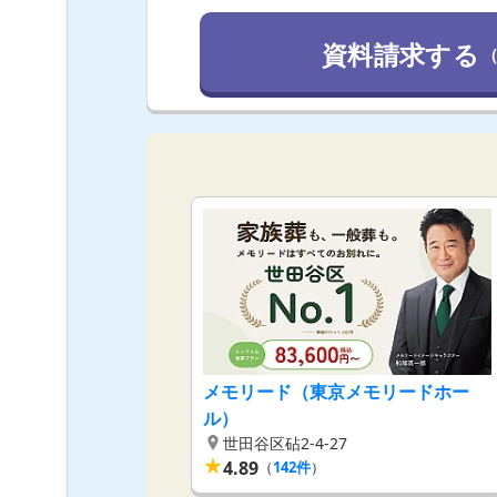
資料請求する
メモリード（東京メモリードホー
ル）
世田谷区砧2-4-27
★
4.89
（
142
件
）