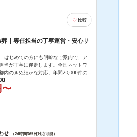
比較
葬 | 専任担当の丁寧運営・安心サ
付】 はじめての方にも明瞭なご案内で、ア
担当が丁寧に伴走します。全国ネットワ
内のきめ細かな対応、年間20,000件の
00
れた品質。葬儀形式に柔軟対応。CM放映
円〜
わせ
（24時間365日対応可能）