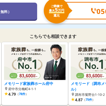
ご葬儀で
5
05
万円
最大
（無料）
還元
こちらでも相談できます
メモリード家族葬ホール府中
メモリード（調布メ
府中市分梅町4-1-1
ル）
★
4.79
（
78
件
）
調布市菊野台1-10-2
★
4.87
（
75
件
）