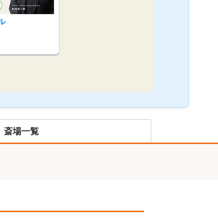
ル
9
斎場一覧