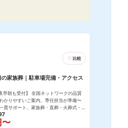
比較
の家族葬 | 駐車場完備・アクセス
深夜早朝も受付】 全国ネットワークの品質
わかりやすいご案内。専任担当が準備〜
一貫サポート。家族葬・直葬・火葬式・
97
放映中・事前相談も歓迎。病院からのご移
円〜
話相談・お見積り・資料請求すべて無料