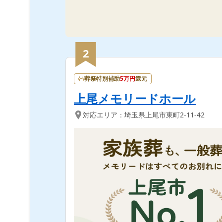
2
葬祭特別補助
5
万円
還元
上尾メモリードホール
対応エリア：
埼玉県
上尾市
東町2-11-42