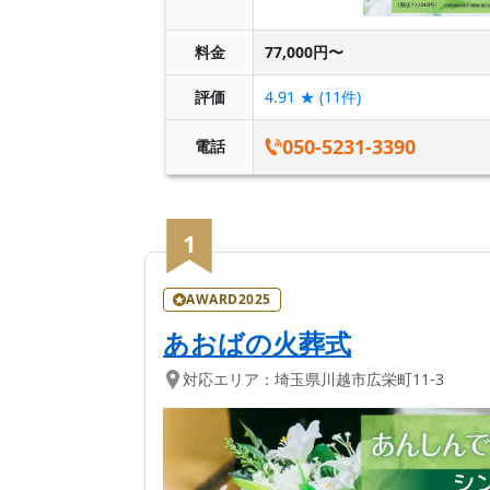
料金
77,000円〜
評価
4.91
★ (
11
件)
050-5231-3390
電話
1
AWARD2025
あおばの火葬式
対応エリア：
埼玉県
川越市
広栄町11-3