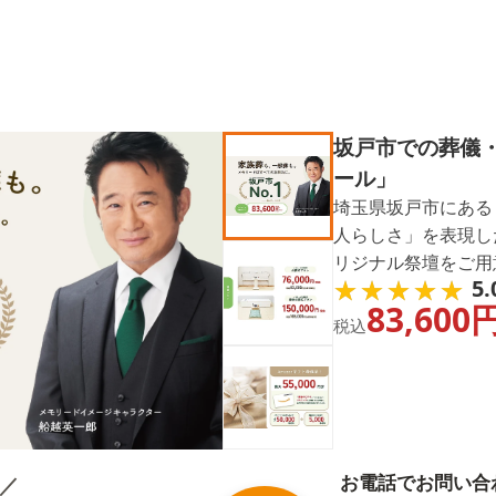
坂戸市での葬儀
ール」
埼玉県坂戸市にある
人らしさ」を表現し
リジナル祭壇をご用
★★★★★
★★★★★
5.
など、画一的でない
83,600
ます。
税込
お電話でお問い合
／