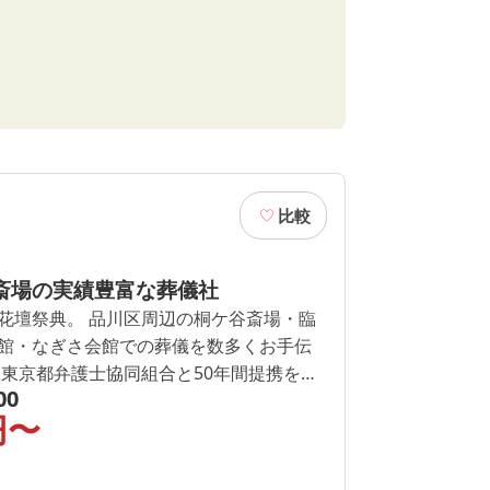
比較
斎場の実績豊富な葬儀社
花壇祭典。 品川区周辺の桐ケ谷斎場・臨
館・なぎさ会館での葬儀を数多くお手伝
 東京都弁護士協同組合と50年間提携をし
00
ます。 品川区周辺での葬儀を検討してい
円〜
さい。