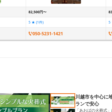
82,500円〜
8
5
★ (
1
件)
5
050-5231-1421
川越市を中心に
ランで安心
「あおばの火葬式」