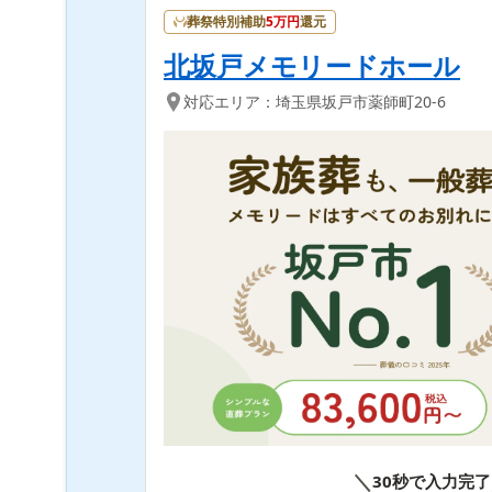
葬祭特別補助
5
万円
還元
北坂戸メモリードホール
対応エリア：
埼玉県
坂戸市
薬師町20-6
＼
30秒で入力完了