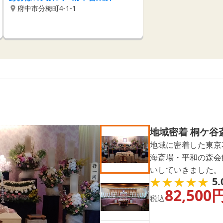
府中市分梅町4-1-1
地域密着 桐ケ谷
地域に密着した東京
海斎場・平和の森会
いしていきました。
★★★★★
★★★★★
5.
ている実績もござい
82,500
る方はお問合せくだ
税込