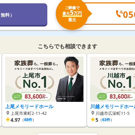
ご葬儀で
5
05
万円
最大
（無料）
還元
こちらでも相談できます
上尾メモリードホール
川越メモリードホー
上尾市東町2-11-42
川越市広栄町11-5
★
★
4.97
5
（
68
件
）
（
63
件
）