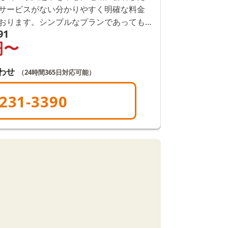
サービスがない分かりやすく明確な料金
おります。シンプルなプランであっても
91
がお客様のご要望をしっかり伺いますの
円〜
。川越市周辺で葬儀をご検討中の方は、
さい。
わせ
（24時間365日対応可能）
231-3390