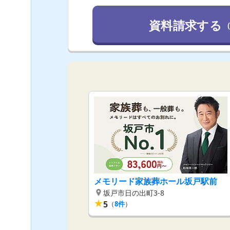
資料請求する
メモリード家族葬ホール坂戸駅前
坂戸市日の出町3-8
★
5
（
8
件
）