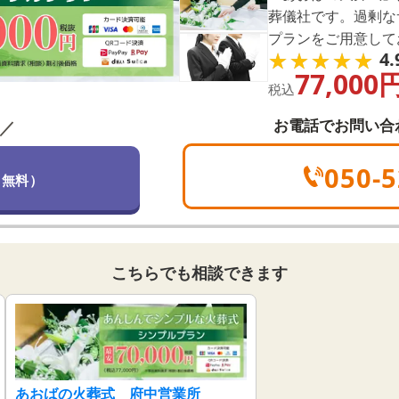
葬儀社です。過剰な
プランをご用意して
★★★★★
★★★★★
4.
親切丁寧なスタッフ
77,000
で、ご安心ください
税込
ぜひ一度ご相談くだ
お電話でお問い合
／
050-5
（無料）
こちらでも相談できます
あおばの火葬式 府中営業所