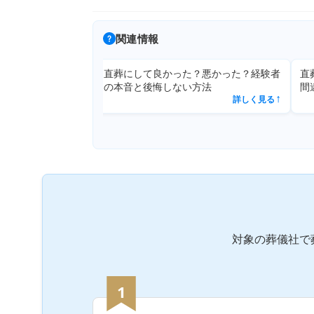
関連情報
直葬にして良かった？悪かった？経験者
直葬の読み
詳しく見る
の本音と後悔しない方法
間違えやす
↗
詳しく見る
↗
対象の葬儀社で
1