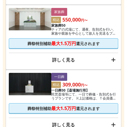
家族葬
550,000
税込
円〜
家族葬50
ティアの式場にて、通夜、告別式を行い、
家族や親族を中心として故人を見送るプラ
ンです。 ※上記価格は、Ｔ会員価格です。
最大
1.5万円
葬祭特別補助
還元されます
詳しく見る
一日葬
309,000
税込
円〜
一日葬30【斎場施行用】
民営斎場等にて、一日で葬儀・告別式を行
うプランです。 ※上記価格は、Ｔ会員価格
です。
最大
1.5万円
葬祭特別補助
還元されます
詳しく見る