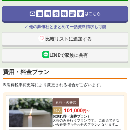
無
料
資
料
請
求
はこちら
✓ 他の葬儀社とまとめて一括資料請求も可能
比較リストに追加する
LINEで家族に共有
費用・料金プラン
※消費税率変更等により変更される場合がございます。
直葬・火葬式
101,000
税込
円〜
お別れ葬（直葬プラン）
火葬のみを行うプランです。 ご面会できな
い火葬場待ち合わせのプランとなります。
※役所などの手続きは、皆様に行なってい