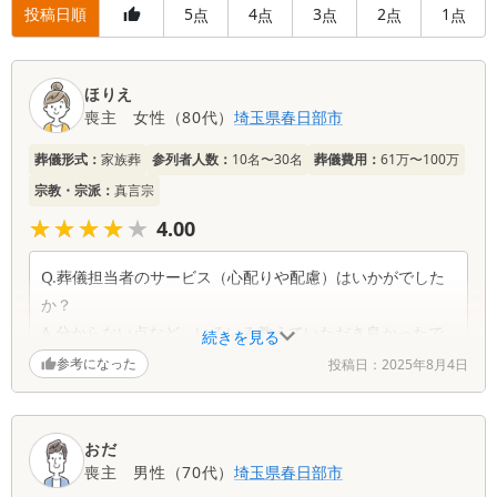
投稿日順
5
4
3
2
1
点
点
点
点
点
口
ほりえ
コ
喪主
女性
（
80代
）
埼玉県
春日部市
ミ
一
葬儀形式：
家族葬
参列者人数：
10名〜30名
葬儀費用：
61万〜100万
覧
宗教・宗派：
真言宗
★★★★★
★★★★★
4.00
Q.葬儀担当者のサービス（心配りや配慮）はいかがでした
か？
A.分からない点など、いろいろ教えていただき良かったで
続きを見る
す。
参考になった
投稿日：
2025年8月4日
Q.総合的にティアの葬儀はいかがでしたか？
A.急なことでしたので、スタッフの方々がとても親切に最
おだ
期まで見ていただき、満足でした。本当にありがとうござ
喪主
男性
（
70代
）
埼玉県
春日部市