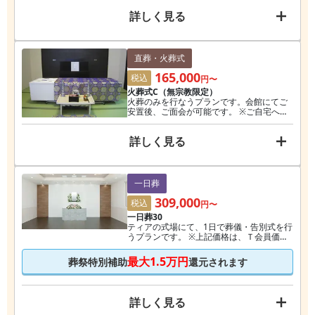
ただくプランです。 ※上記価格は、Ｔ会員
詳しく見る
への登録および、資料請求割引券5,000円を
利用した際の価格です。
直葬・火葬式
165,000
税込
円〜
火葬式C（無宗教限定）
火葬のみを行なうプランです。会館にてご
安置後、ご面会が可能です。 ※ご自宅への
ご安置が可能です。 ※役所の手続き代行も
行ないます。 ※上記価格は、T会員価格で
詳しく見る
す。
一日葬
309,000
税込
円〜
一日葬30
ティアの式場にて、1日で葬儀・告別式を行
うプランです。 ※上記価格は、Ｔ会員価格
です。
最大
1.5万円
葬祭特別補助
還元されます
詳しく見る