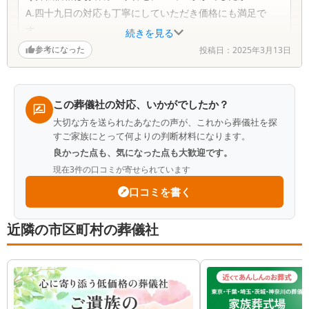
A.四十九日の対応も丁寧にしていただき価格にも満足で
す。
続きを見る
参考になった
投稿日：
2025年3月13日
Q.葬儀担当者はお客様にご満足いただけるような提案がで
きていましたか？
A.事前にプランの相談をしていましたが、各項目毎に良く
この葬儀社の対応、いかがでしたか？
教えていただきました。
大切な方を送られたあなたの声が、これから葬儀社を探
すご家族にとって何よりの判断材料になります。
Q.会館の施設や設備は快適にご利用いただけましたか？
良かった点も、気になった点も大歓迎です。
A.新しくて式場が綺麗でした。
現在
3
件の口コミが寄せられています
口コミを書く
Q.メイクアップ納棺および湯かん（またはエンバーミン
グ）はいかがでしたか？
近隣の市区町村の葬儀社
A.これは期待以上に良く行なっていただけました。満足し
ています。
Q.総合的にティアの葬儀はいかがでしたか？
A.株主であったので、どのような接客を行なっているのか