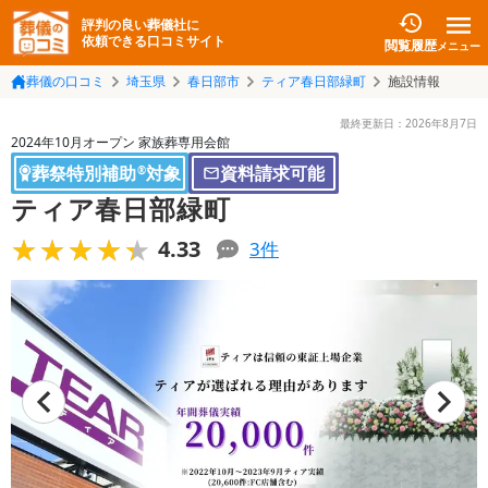
評判の良い葬儀社に
依頼できる口コミサイト
閲覧履歴
メニュー
葬儀の口コミ
埼玉県
春日部市
ティア春日部緑町
施設情報
最終更新日：
2026年8月7日
2024年10月オープン 家族葬専用会館
葬祭特別補助
対象
資料請求可能
®
ティア春日部緑町
★★★★★
★★★★★
4.33
3
件