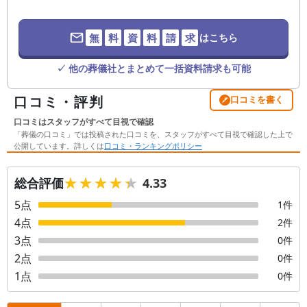
無
料
資
料
請
求
はこちら
✓ 他の葬儀社とまとめて一括資料請求も可能
口コミ・評判
口コミを書く
口コミはスタッフがすべて目視で確認
「葬儀の口コミ」では投稿された口コミを、スタッフがすべて目視で確認した上で
公開しています。詳しくは
口コミ・ランキングポリシー
★★★★★
★★★★★
総合評価
4.33
5
点
1
件
4
点
2
件
3
点
0
件
2
点
0
件
1
点
0
件