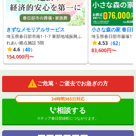
気になり、既に完了していた他社の積立を解除してこちら
を利用しました。事前のプラン作成も丁寧に説明を行なっ
ていただき、大変満足しています。
きずなメモリアルサービス
小さな森の家 春日
埼玉県春日部市南1-1-7 東部地域振興ふ
埼玉県春日部市藤塚114
れあい拠点施設 5階
4.53
（
62
）
4.6
（
40
）
83,600
円〜
154,000
円〜
ご危篤・ご逝去でお急ぎの方
24時間365日対応
相談する
※
ティア春日部緑町
につながります。