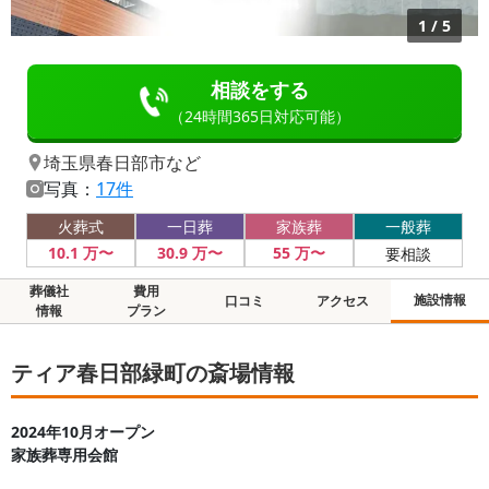
1
/
5
相談をする
（24時間365日対応可能）
埼玉県春日部市
など
写真：
17件
火葬式
一日葬
家族葬
一般葬
10
.1
万〜
30
.9
万〜
55
万〜
要相談
葬儀社
費用
施設情報
口コミ
アクセス
情報
プラン
ティア春日部緑町の斎場情報
2024年10月オープン
家族葬専用会館