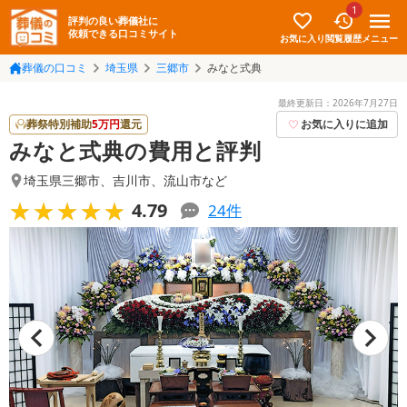
1
評判の良い葬儀社に
依頼できる口コミサイト
お気に入り
メニュー
閲覧履歴
葬儀の口コミ
埼玉県
三郷市
みなと式典
最終更新日：
2026年7月27日
葬祭特別補助
5
万円
還元
お気に入りに追加
みなと式典の費用と評判
埼玉県三郷市
、
吉川市
、
流山市
など
★★★★★
★★★★★
4.79
24
件