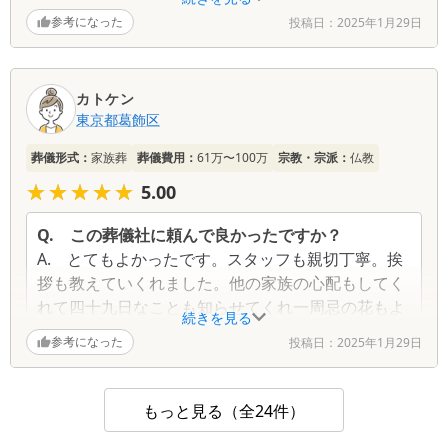
様で祖母をしっかり送り出すことができました。大
参考になった
投稿日：
2025年1月29日
変ありがとうございました。
Q.
故人との思い出を一つ教えてください
A.
幼い頃に近所に住んでいた祖母の家に遊びに行
カトケン
東京都
葛飾区
き、よくお菓子やお茶などを振る舞ってくれまし
た。
葬儀形式：
家族葬
葬儀費用：
61万〜100万
宗教・宗派：
仏教
★★★★★
★★★★★
5.00
Q.
この葬儀社に頼んで良かったですか？
A.
とてもよかったです。スタッフも親切丁寧。挨
拶も教えていくれました。他の家族の心配もしてく
れて四十九日なことも知らせてくれ一周忌の花もよ
続きを見る
ういしてくれました。わからないことばかりなので
参考になった
投稿日：
2025年1月29日
大変助かります
Q.
故人との思い出を一つ教えてください
もっと見る（全24件）
A.
おもいやりがありやさしい方でした。人望もあ
つく皆に信頼され頼られる方でした。