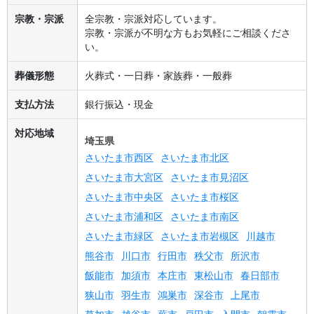
宗教・宗派
全宗教・宗派対応しています。
宗教・宗派が不明な方もお気軽にご相談くださ
い。
葬儀形態
火葬式・一日葬・家族葬・一般葬
支払方法
銀行振込・現金
対応地域
埼玉県
さいたま市西区
さいたま市北区
さいたま市大宮区
さいたま市見沼区
さいたま市中央区
さいたま市桜区
さいたま市浦和区
さいたま市南区
さいたま市緑区
さいたま市岩槻区
川越市
熊谷市
川口市
行田市
秩父市
所沢市
飯能市
加須市
本庄市
東松山市
春日部市
狭山市
羽生市
鴻巣市
深谷市
上尾市