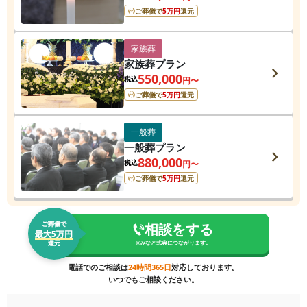
ご葬儀で
5
万円
還元
家族葬
家族葬プラン
550,000
税込
円〜
ご葬儀で
5
万円
還元
一般葬
一般葬プラン
880,000
税込
円〜
ご葬儀で
5
万円
還元
ご葬儀で
相談をする
最大5万円
還元
※
みなと式典
につながります。
電話でのご相談は
24時間365日
対応しております。
いつでもご相談ください。