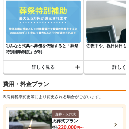
①みなと式典へ葬儀を依頼すると「葬祭
②夜中や、祝日休日も
特別補助制度」が利...
詳しく見る
詳しく
費用・料金プラン
※消費税率変更等により変更される場合がございます。
直葬・火葬式
火葬式プラン
220,000
税込
円〜