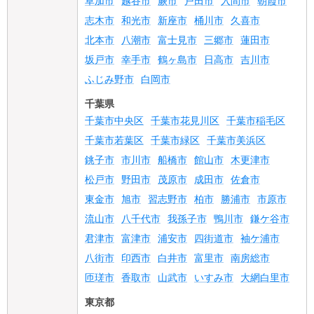
草加市
越谷市
蕨市
戸田市
入間市
朝霞市
志木市
和光市
新座市
桶川市
久喜市
北本市
八潮市
富士見市
三郷市
蓮田市
坂戸市
幸手市
鶴ヶ島市
日高市
吉川市
ふじみ野市
白岡市
千葉県
千葉市中央区
千葉市花見川区
千葉市稲毛区
千葉市若葉区
千葉市緑区
千葉市美浜区
銚子市
市川市
船橋市
館山市
木更津市
松戸市
野田市
茂原市
成田市
佐倉市
東金市
旭市
習志野市
柏市
勝浦市
市原市
流山市
八千代市
我孫子市
鴨川市
鎌ケ谷市
君津市
富津市
浦安市
四街道市
袖ケ浦市
八街市
印西市
白井市
富里市
南房総市
匝瑳市
香取市
山武市
いすみ市
大網白里市
東京都