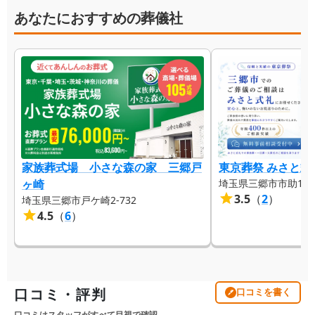
あなたにおすすめの葬儀社
家族葬式場 小さな森の家 三郷戸
東京葬祭 みさと式
ヶ崎
埼玉県三郷市市助128
3.5
（
2
）
埼玉県三郷市戸ケ崎2-732
4.5
（
6
）
口コミ・評判
口コミを書く
口コミはスタッフがすべて目視で確認