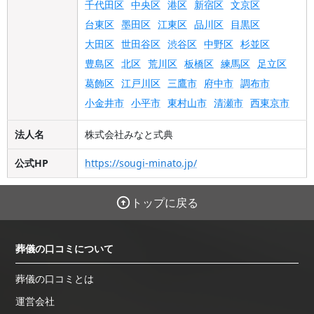
千代田区
中央区
港区
新宿区
文京区
台東区
墨田区
江東区
品川区
目黒区
大田区
世田谷区
渋谷区
中野区
杉並区
豊島区
北区
荒川区
板橋区
練馬区
足立区
葛飾区
江戸川区
三鷹市
府中市
調布市
小金井市
小平市
東村山市
清瀬市
西東京市
法人名
株式会社みなと式典
公式HP
https://sougi-minato.jp/
トップに戻る
葬儀の口コミについて
葬儀の口コミとは
運営会社