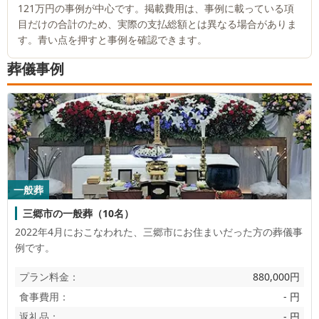
121万円
の事例が中心です。掲載費用は、事例に載っている項
目だけの合計のため、実際の支払総額とは異なる場合がありま
す。青い点を押すと事例を確認できます。
葬儀事例
一般葬
三郷市の一般葬（10名）
2022年4月におこなわれた、
三郷市
にお住まいだった方の葬儀事
例です。
プラン料金：
880,000円
食事費用：
- 円
返礼品：
- 円