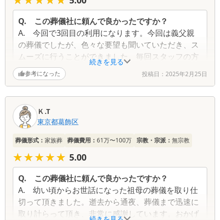
Q.
この葬儀社に頼んで良かったですか？
A.
今回で3回目の利用になります。今回は義父親
の葬儀でしたが、色々な要望も聞いていただき、ス
ムーズに行うことができました。毎回スタッフの方
続きを見る
は皆親切で適切にアドバイスをしていただき助かり
参考になった
投稿日：
2025年2月25日
ます。葬儀後もお花を届けていただいたり心配りが
いき届いています。
Ｋ.T
東京都
葛飾区
葬儀形式：
家族葬
葬儀費用：
61万〜100万
宗教・宗派：
無宗教
★★★★★
★★★★★
5.00
Q.
この葬儀社に頼んで良かったですか？
A.
幼い頃からお世話になった祖母の葬儀を取り仕
切って頂きました。逝去から通夜、葬儀まで迅速に
取り計らって頂き、非常に感謝しています。おかげ
続きを見る