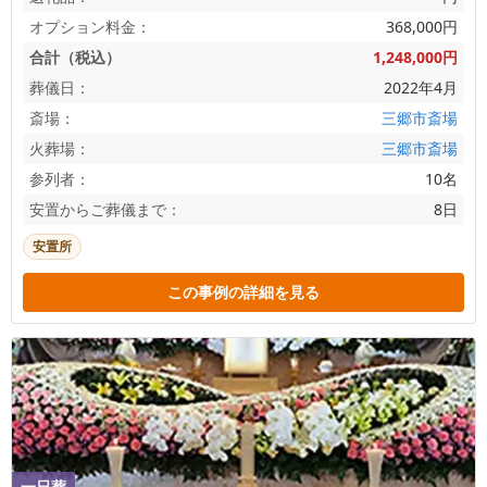
オプション料金：
368,000円
合計（税込）
1,248,000円
葬儀日：
2022年4月
斎場：
三郷市斎場
火葬場：
三郷市斎場
参列者：
10名
安置からご葬儀まで：
8日
安置所
この事例の詳細を見る
一日葬