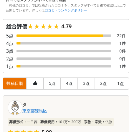
「葬儀の口コミ」では投稿された口コミを、スタッフがすべて目視で確認した上で
公開しています。詳しくは
口コミ・ランキングポリシー
★★★★★
★★★★★
総合評価
4.79
5
点
22
件
4
点
1
件
3
点
0
件
2
点
0
件
1
点
1
件
投稿日順
5
4
3
2
1
点
点
点
点
点
口
タ
コ
東京都
練馬区
ミ
一
葬儀形式：
一日葬
葬儀費用：
101万〜200万
宗教・宗派：
仏教
覧
★★★★★
★★★★★
5.00