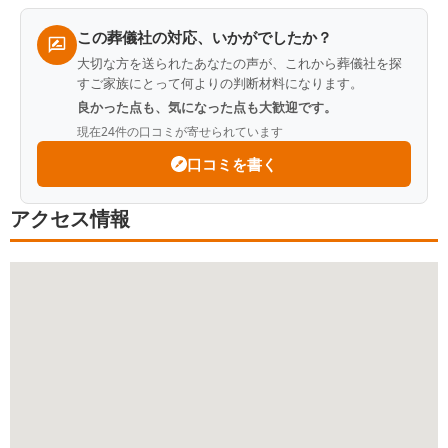
Q.
葬儀社をどのように探しましたか？
この葬儀社の対応、いかがでしたか？
A.
友人の紹介
大切な方を送られたあなたの声が、これから葬儀社を探
すご家族にとって何よりの判断材料になります。
良かった点も、気になった点も大歓迎です。
現在
24
件の口コミが寄せられています
口コミを書く
アクセス情報