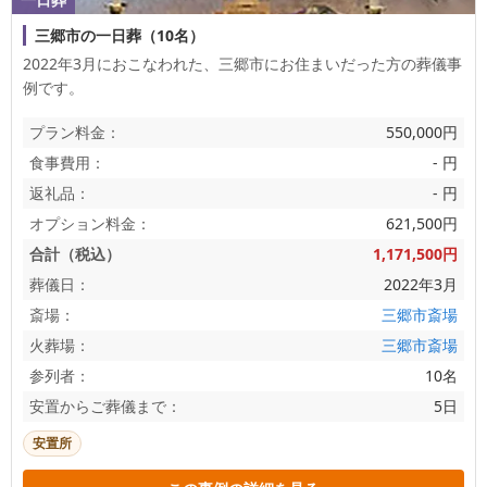
三郷市の一日葬（10名）
2022年3月におこなわれた、
三郷市
にお住まいだった方の葬儀事
例です。
プラン料金：
550,000円
食事費用：
- 円
返礼品：
- 円
オプション料金：
621,500円
合計（税込）
1,171,500円
葬儀日：
2022年3月
斎場：
三郷市斎場
火葬場：
三郷市斎場
参列者：
10名
安置からご葬儀まで：
5日
安置所