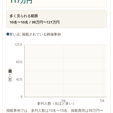
117万円
多く見られる範囲
10名
〜
10名
/
98万円
〜
121万円
青い点: 掲載されている葬儀事例
125万
83万
掲載費用（上ほど高い）
42万
0
3名
5名
参列人数（右ほど多い）
掲載事例では、参列人数は
10名
〜
10名
、掲載費用は
98万円
〜