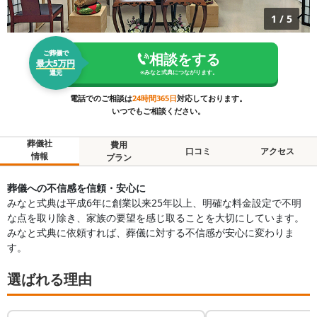
1
/
5
ご葬儀で
相談をする
最大5万円
還元
※
みなと式典
につながります。
電話でのご相談は
24時間365日
対応しております。
いつでもご相談ください。
葬儀社
費用
口コミ
アクセス
情報
プラン
葬儀への不信感を信頼・安心に
みなと式典は平成6年に創業以来25年以上、明確な料金設定で不明
な点を取り除き、家族の要望を感じ取ることを大切にしています。
みなと式典に依頼すれば、葬儀に対する不信感が安心に変わりま
す。
選ばれる理由