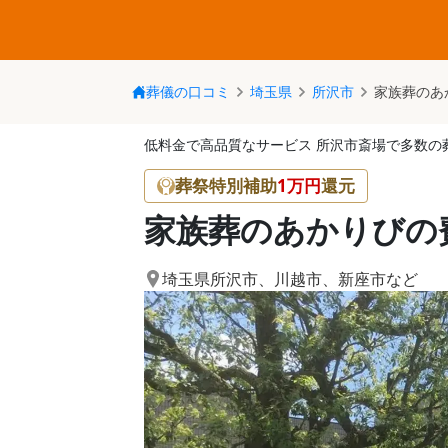
葬儀の口コミ
埼玉県
所沢市
家族葬のあ
低料金で高品質なサービス 所沢市斎場で多数の
葬祭特別補助
1
万円
還元
家族葬のあかりびの
埼玉県所沢市
、
川越市
、
新座市
など