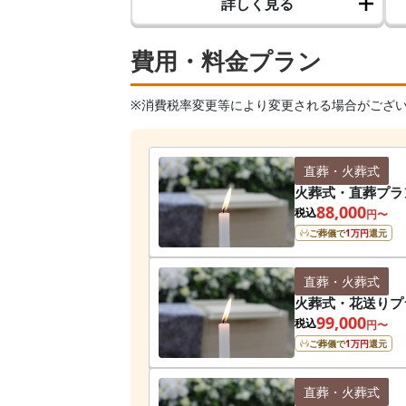
詳しく見る
費用・料金プラン
※消費税率変更等により変更される場合がござ
直葬・火葬式
火葬式・直葬プラ
88,000
税込
円〜
ご葬儀で
1
万円
還元
直葬・火葬式
火葬式・花送りプ
99,000
税込
円〜
ご葬儀で
1
万円
還元
直葬・火葬式