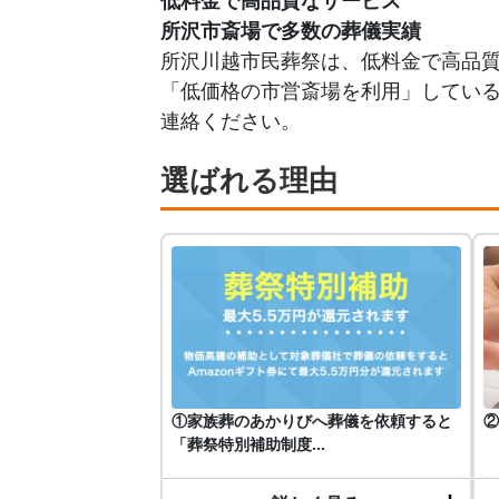
低料金で高品質なサービス
所沢市斎場で多数の葬儀実績
所沢川越市民葬祭は、低料金で高品
「低価格の市営斎場を利用」してい
連絡ください。
選ばれる理由
①家族葬のあかりびへ葬儀を依頼すると
②
「葬祭特別補助制度...