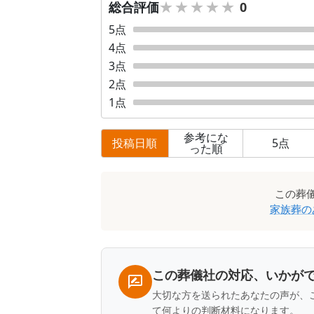
★★★★★
★★★★★
総合評価
0
5
点
4
点
3
点
2
点
1
点
参考にな
投稿日順
5
点
った順
口
この
葬
コ
家族葬の
ミ
一
覧
この葬儀社の対応、いかが
大切な方を送られたあなたの声が、
て何よりの判断材料になります。