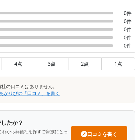
0
件
0
件
0
件
0
件
0
件
4
点
3
点
2
点
1
点
儀社
の口コミはありません。
あかりび
の「口コミ」を書く
でしたか？
これから葬儀社を探すご家族にとっ
口コミを書く