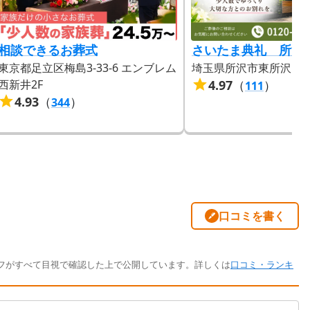
相談できるお葬式
さいたま典礼 所沢
東京都足立区梅島3-33-6 エンブレム
埼玉県所沢市東所沢5-20
西新井2F
4.97
（
）
111
4.93
（
）
344
口コミを書く
フがすべて目視で確認した上で公開しています。詳しくは
口コミ・ランキ