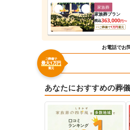
家族葬
家族葬プラン
363,000
税込
円〜
ご葬儀で
1
万円
還元
お電話でお
ご葬儀で
最大1万円
還元
あなたにおすすめの葬