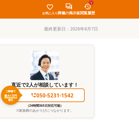
1
葬儀の掲示板
閲覧履歴
お気に入り
最終更新日：
2026年8月7日
直近で2人が相談しています！
ご葬儀で
050-5231-1542
最大1万円
還元
（24時間365日対応可能）
※
家族葬のあかりび
につながります。