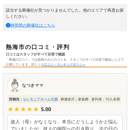
該当する葬儀社が見つかりませんでした。他のエリアで再度お探
しください。
静岡県
の葬儀社はこちら
熱海市の口コミ・評判
口コミはスタッフがすべて目視で確認
「葬儀の口コミ」では投稿された口コミを、スタッフがすべて目視で確認した上で
公開しています。詳しくは
口コミ・ランキングポリシー
口
コ
なつきママ
ミ
一
投稿先：
セレモニアホール天國
葬儀形式：
家族葬
参列者：
10
人未満
覧
★★★★★
★★★★★
5.00
故人（母）がなくなり、本当にどうしようかと悩ん
でいましたが、故人の病院への引き取り、次の日の