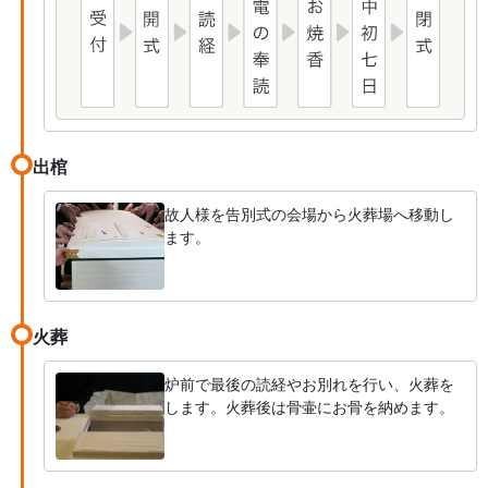
出棺
故人様を告別式の会場から火葬場へ移動し
ます。
火葬
炉前で最後の読経やお別れを行い、火葬を
します。火葬後は骨壷にお骨を納めます。