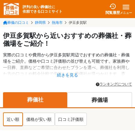
評判の良い葬儀社に
依頼できる口コミサイト
閲覧履歴
メニュー
葬儀の口コミ
静岡県
熱海市
伊豆多賀駅
伊豆多賀駅から近いおすすめの葬儀社・葬
儀場をご紹介！
実際の口コミや費用から伊豆多賀駅周辺でおすすめの葬儀社・葬儀
場をご紹介。価格や口コミ評価順の並び替えも可能です。家族葬や
一日葬、直葬などご希望に合わせたプランを選べ、葬儀社を利用し
た方の口コミや料金比較で失敗しない葬儀社が見つかります。斎
続きを見る
場・葬儀場の情報も検索可能。熱海市の葬儀情報や給付金について
ランキングについて
の情報も掲載しています。24時間の相談受付で深夜・早朝でも対応
可能です。
葬儀社
葬儀場
近い順
価格が安い順
口コミ評価順