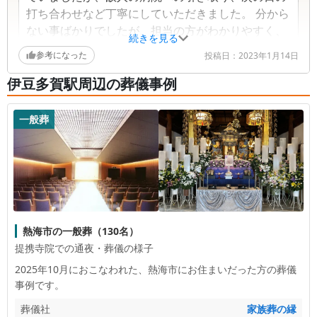
打ち合わせなど丁寧にしていただきました。 分から
ない事ばかりでしたが、担当の方がわかりやすく、
続きを見る
又家族にも負担にならないように説明していただき
参考になった
投稿日：
2023年1月14日
ました。 家族葬でこじんまりとした葬儀を希望して
いたので、本当に理想的な葬儀になりました。 故人
伊豆多賀駅周辺の葬儀事例
の好きな色合いの花や遺影などとても素敵に飾って
あり、本当に故人が幸せで微笑んでいるような顔を
一般葬
していました。 歳のいった父にも、常に椅子を準備
してくれたり、その配慮の仕方に、最後まで安心す
る事ができました。とても素敵で温かみのあるセレ
モニアホールでした。 家族皆「本当に良かった、有
難たかった。」と心より感謝しています。担当の方
へ、心よりお礼を申し上げます。故人（母）も幸せ
熱海市の一般葬（130名）
だったと思います。 忘れられない素敵な家族葬をあ
提携寺院での通夜・葬儀の様子
りがとうございました。
2025年10月におこなわれた、
熱海市
にお住まいだった方の葬儀
事例です。
葬儀社
家族葬の縁