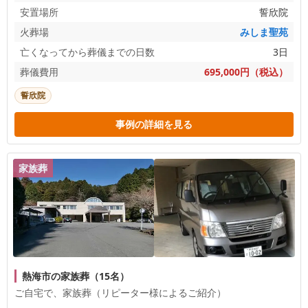
安置場所
誓欣院
火葬場
みしま聖苑
亡くなってから葬儀までの日数
3日
葬儀費用
695,000円（税込）
誓欣院
事例の詳細を見る
家族葬
熱海市の家族葬（15名）
ご自宅で、家族葬（リピーター様によるご紹介）