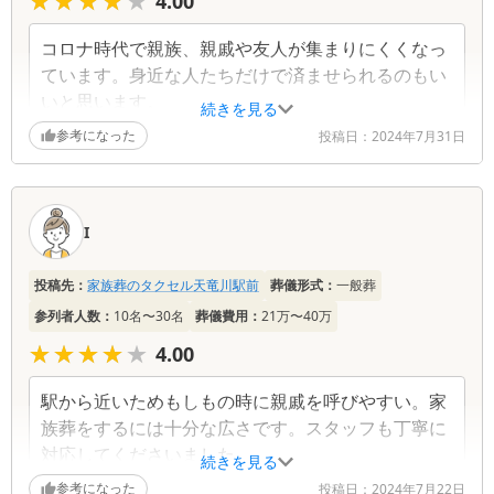
★★★★★
★★★★★
4.00
コロナ時代で親族、親戚や友人が集まりにくくなっ
ています。身近な人たちだけで済ませられるのもい
いと思います。
続きを見る
参考になった
投稿日：
2024年7月31日
I
投稿先：
家族葬のタクセル天竜川駅前
葬儀形式：
一般葬
参列者人数：
10名〜30名
葬儀費用：
21万〜40万
★★★★★
★★★★★
4.00
駅から近いためもしもの時に親戚を呼びやすい。家
族葬をするには十分な広さです。スタッフも丁寧に
対応してくださいました。
続きを見る
参考になった
投稿日：
2024年7月22日