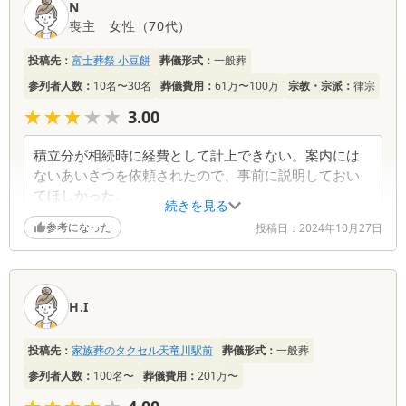
N
喪主
女性
（
70代
）
投稿先：
富士葬祭 小豆餅
葬儀形式：
一般葬
参列者人数：
10名〜30名
葬儀費用：
61万〜100万
宗教・宗派：
律宗
★★★★★
★★★★★
3.00
積立分が相続時に経費として計上できない。案内には
ないあいさつを依頼されたので、事前に説明しておい
てほしかった。
続きを見る
参考になった
投稿日：
2024年10月27日
H.I
投稿先：
家族葬のタクセル天竜川駅前
葬儀形式：
一般葬
参列者人数：
100名〜
葬儀費用：
201万〜