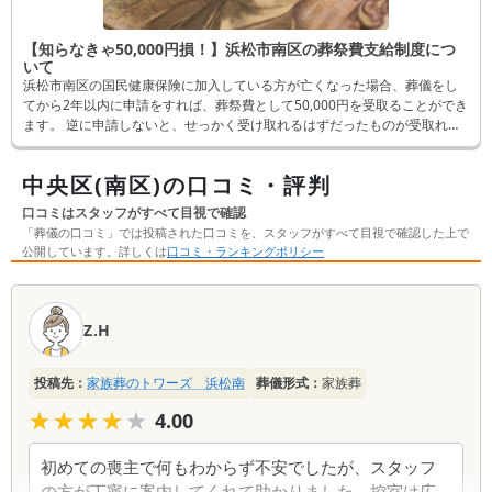
【知らなきゃ50,000円損！】浜松市南区の葬祭費支給制度につ
いて
浜松市南区の国民健康保険に加入している方が亡くなった場合、葬儀をし
てから2年以内に申請をすれば、葬祭費として50,000円を受取ることができ
ます。 逆に申請しないと、せっかく受け取れるはずだったものが受取れな
くなってしまいます。 そんなことにならないよう、この記事では申請方法
など詳しく解説します。
中央区(南区)の口コミ・評判
口コミはスタッフがすべて目視で確認
「葬儀の口コミ」では投稿された口コミを、スタッフがすべて目視で確認した上で
公開しています。詳しくは
口コミ・ランキングポリシー
口
コ
Z.H
ミ
一
投稿先：
家族葬のトワーズ 浜松南
葬儀形式：
家族葬
覧
★★★★★
★★★★★
4.00
初めての喪主で何もわからず不安でしたが、スタッフ
の方が丁寧に案内してくれて助かりました。控室は広