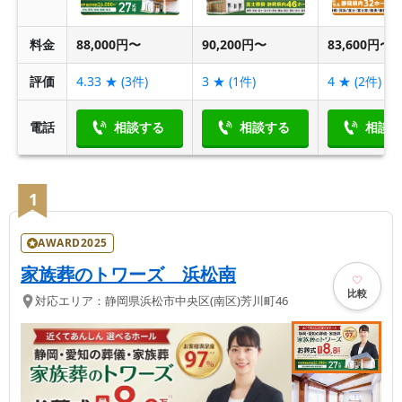
料金
88,000円〜
90,200円〜
83,600円〜
評価
4.33
★ (
3
件)
3
★ (
1
件)
4
★ (
2
件)
電話
相談する
相談する
相談
1
AWARD2025
家族葬のトワーズ 浜松南
比較
対応エリア：
静岡県
浜松市中央区(南区)
芳川町46