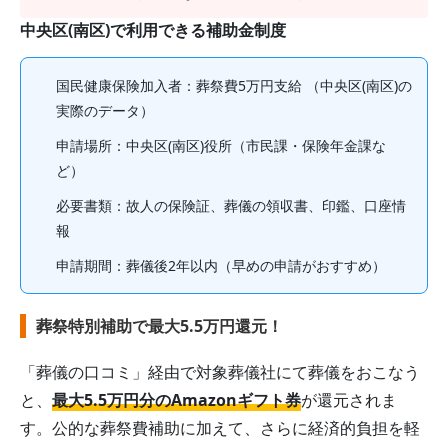
中央区(南区)
で利用できる補助金制度
国民健康保険加入者
：葬祭費
5
万円支給
（中央区(南区)の
実際のデータ）
申請場所：
中央区(南区)役所（市民課・保険年金課な
ど）
必要書類：故人の保険証、葬儀の領収書、印鑑、口座情
報
申請期間：
葬儀後2年以内
（早めの申請がおすすめ）
葬祭特別補助で最大5.5万円還元！
「葬儀の口コミ」経由で対象葬儀社にて葬儀をおこなう
と、
最大5.5万円分のAmazonギフト券
が還元されま
す。公的な葬祭費補助に加えて、さらに経済的負担を軽