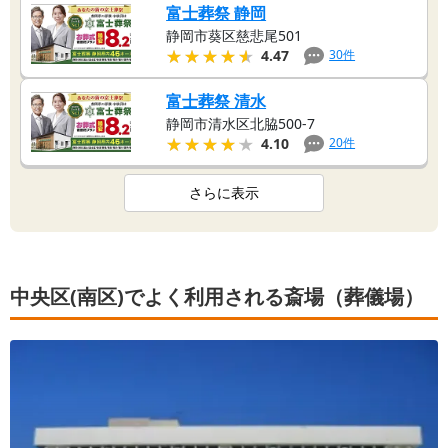
富士葬祭 静岡
静岡市葵区慈悲尾501
★★★★★
★★★★★
30
件
4.47
富士葬祭 清水
静岡市清水区北脇500-7
★★★★★
★★★★★
20
件
4.10
さらに表示
中央区(南区)でよく利用される斎場（葬儀場）