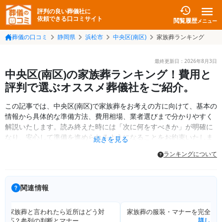
評判の良い葬儀社に
依頼できる口コミサイト
閲覧履歴
メニュー
葬儀の口コミ
静岡県
浜松市
中央区(南区)
家族葬ランキング
最終更新日：
2026年8月3日
中央区(南区)の家族葬ランキング！費用と
評判で選ぶオススメ葬儀社をご紹介。
この記事では、中央区(南区)で家族葬をお考えの方に向けて、基本の
情報から具体的な準備方法、費用相場、業者選びまで分かりやすく
解説いたします。読み終えた時には「次に何をすべきか」が明確に
なり、安心して準備を進められるようになることをお約束いたしま
続きを見る
す。
ランキングについて
関連情報
家族葬と言われたら近所はどう対
家族葬の服装・マナーを完全解
応？参列の判断とマナー
詳しく見