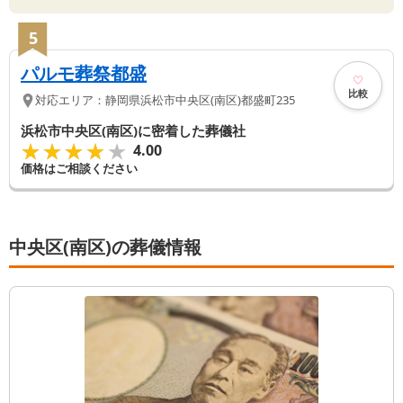
5
パルモ葬祭都盛
比較
対応エリア：
静岡県
浜松市中央区(南区)
都盛町235
浜松市中央区(南区)に密着した葬儀社
★★★★★
★★★★★
4.00
価格はご相談ください
中央区(南区)の葬儀情報