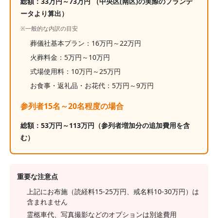
総額：
33
万円～
73
万円
（中央区(南区)の実際のプランデ
ータより算出）
※一般的な内訳の目安
葬儀社基本プラン：
16
万円～
22
万円
火葬料金：
5
万円～
10
万円
式場使用料：10万円～25万円
お食事・返礼品・お花代：
5
万円～
9
万円
参列者15名～20名程度の場合
総額：
53
万円～
113
万円
（参列者増加分の追加費用を含
む）
重要な注意点
上記にお布施（読経料15-25万円、戒名料10-30万円）は
含まれません
霊柩車代、写真撮影などのオプションは別途費用