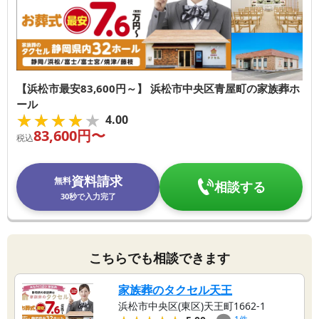
【浜松市最安83,600円～】 浜松市中央区青屋町の家族葬ホ
ール
★★★★★
★★★★★
4.00
83,600
円〜
税込
資料請求
無料
相談する
30秒で入力完了
こちらでも相談できます
家族葬のタクセル天王
浜松市中央区(東区)天王町1662-1