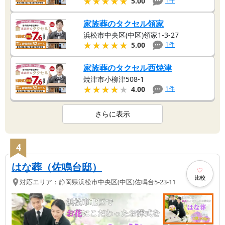
★★★★★
★★★★★
1
件
5.00
家族葬のタクセル領家
浜松市中央区(中区)領家1-3-27
★★★★★
★★★★★
1
件
5.00
家族葬のタクセル西焼津
焼津市小柳津508-1
★★★★★
★★★★★
1
件
4.00
さらに表示
4
はな葬（佐鳴台邸）
比較
対応エリア：
静岡県
浜松市中央区(中区)
佐鳴台5-23-11