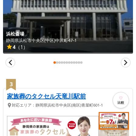
浜松斎場
静岡県
浜松市中央区(中区)
中沢町47-1
4
（
1
）
3
家族葬のタクセル天竜川駅前
比較
対応エリア：
静岡県
浜松市中央区(南区)
青屋町601-1