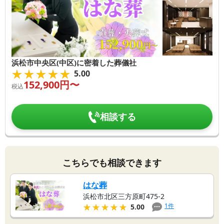
浜松市中央区(中区)に密着した葬儀社
★★★★★
★★★★★
5.00
152,900
円〜
税込
相談する
こちらでも相談できます
はな葬
浜松市北区三方原町475-2
★★★★★
★★★★★
1
件
5.00