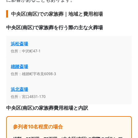
中央区(南区)での家族葬｜地域と費用相場
中央区(南区)
で家族葬を行う際の主な火葬場
浜松斎場
住所：
中沢町47-1
雄踏斎場
住所：
雄踏町宇布見6098-3
浜北斎場
住所：
宮口4831-170
中央区(南区)
の家族葬費用相場と内訳
参列者10名程度の場合