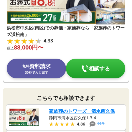
浜松市中央区(南区)での葬儀・家族葬なら「家族葬のトワー
ズ浜松南」
★★★★★
★★★★★
4.33
88,000
円〜
税込
資料請求
無料
相談する
30秒で入力完了
こちらでも相談できます
家族葬のトワーズ 清水西久保
静岡市清水区西久保1-3-4
★★★★★
★★★★★
44
件
4.86