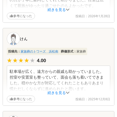
くて親族がゆったり過ごせたのもよかったです。
続きを見る
参考になった
投稿日：
2026年1月28日
けん
投稿先：
家族葬のトワーズ 浜松南
葬儀形式：
家族葬
★★★★★
★★★★★
4.00
駐車場が広く、遠方からの親戚も助かっていました。
控室や安置室も整っていて、面会も落ち着いてできま
した。穏やかな方が対応してくれたこともありあまり
慌ただしくならずに進められたと思います。
続きを見る
参考になった
投稿日：
2025年12月8日