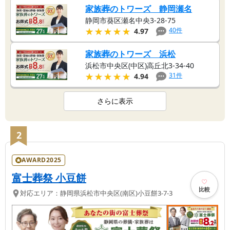
家族葬のトワーズ 静岡瀬名
静岡市葵区瀬名中央3-28-75
★★★★★
★★★★★
40
件
4.97
家族葬のトワーズ 浜松
浜松市中央区(中区)高丘北3-34-40
★★★★★
★★★★★
31
件
4.94
さらに表示
2
AWARD2025
富士葬祭 小豆餅
比較
対応エリア：
静岡県
浜松市中央区(南区)
小豆餅3-7-3