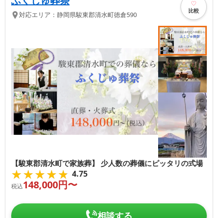
ふくじゅ葬祭
比較
対応エリア：
静岡県
駿東郡清水町
徳倉590
【駿東郡清水町で家族葬】 少人数の葬儀にピッタリの式場
★★★★★
★★★★★
4.75
148,000
円〜
税込
相談する