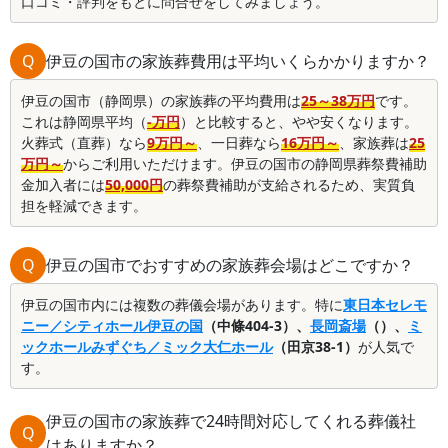
口コミ・評判をもとに問合せをしてみましょう。
Q
伊豆の国市の家族葬費用は平均いくらかかりますか？
伊豆の国市（静岡県）の家族葬の平均費用は
25～38万円
です。
これは静岡県平均（
-万円
）と比較すると、やや安くなります。
火葬式（直葬）なら
9万円～
、一日葬なら
16万円～
、家族葬は
25
万円～
からご利用いただけます。伊豆の国市の静岡県葬祭費補助
金加入者には
50,000円
の葬祭費補助が支給されるため、実質負
担を軽減できます。
Q
伊豆の国市でおすすめの家族葬会場はどこですか？
伊豆の国市内には複数の葬儀会場があります。特に
東日本セレモ
ニー／シティホール伊豆の国
（中條404-3）、
長岡斎場
（）、
ミ
ックホールみずぐち／ミック大仁ホール
（田京38-1）
が人気で
す。
伊豆の国市の家族葬で24時間対応してくれる葬儀社
Q
はありますか？