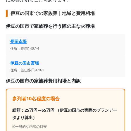
伊豆の国市での家族葬｜地域と費用相場
伊豆の国市
で家族葬を行う際の主な火葬場
長岡斎場
住所：
長岡1407-4
伊豆の国市斎場
住所：
韮山多田979-1
伊豆の国市
の家族葬費用相場と内訳
参列者10名程度の場合
総額：
25
万円～
65
万円
（伊豆の国市の実際のプランデー
タより算出）
※一般的な内訳の目安