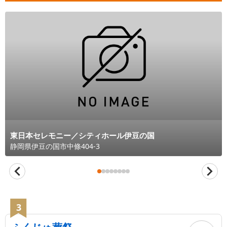
東日本セレモニー／シティホール伊豆の国
静岡県
伊豆の国市
中條404-3
3