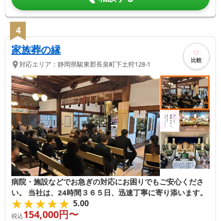
4
家族葬の縁
比較
対応エリア：
静岡県
駿東郡長泉町
下土狩128-1
病院・施設などでお急ぎの対応にお困りでもご安心くださ
い。 当社は、24時間３６５日、迅速丁寧に寄り添います。
★★★★★
★★★★★
5.00
154,000
円〜
税込