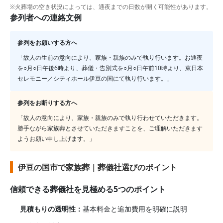
※火葬場の空き状況によっては、通夜までの日数が開く可能性があります。
参列者への連絡文例
参列をお願いする方へ
「故人の生前の意向により、家族・親族のみで執り行います。お通夜
を○月○日午後6時より、葬儀・告別式を○月○日午前10時より、
東日本
セレモニー／シティホール伊豆の国
にて執り行います。」
参列をお断りする方へ
「故人の意向により、家族・親族のみで執り行わせていただきます。
勝手ながら家族葬とさせていただきますことを、ご理解いただきます
ようお願い申し上げます。」
伊豆の国市で家族葬｜葬儀社選びのポイント
信頼できる葬儀社を見極める5つのポイント
見積もりの透明性：
基本料金と追加費用を明確に説明