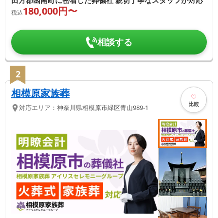
田方郡函南町に密着した葬儀社 親切丁寧なスタッフが対応
180,000
円〜
税込
相談する
2
相模原家族葬
比較
対応エリア：
神奈川県
相模原市緑区
青山989-1