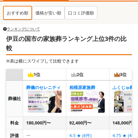
おすすめ順
価格が安い順
口コミ評価順
ランキングについて
伊豆の国市の家族葬ランキング上位3件の比
較
※表は横にスワイプして比較できます
1位
2位
3位
葬儀のセレニティ
相模原家族葬
ふくじゅ葬
葬儀社
料金
180,000円〜
92,400円〜
148,000円〜
評価
ー
4.5
★ (
6
件)
4.75
★ (
4
件)