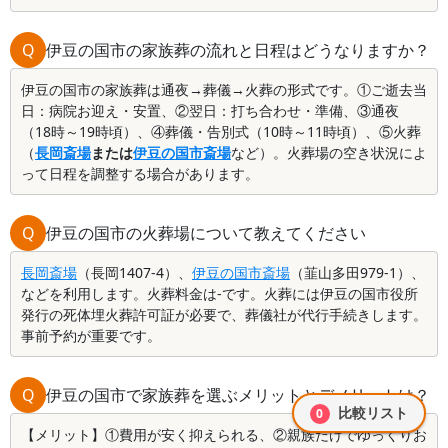
Q
伊豆の国市の家族葬の流れと日程はどうなりますか？
伊豆の国市の家族葬は通夜→葬儀→火葬の形式です。①ご逝去当
日：病院お迎え・安置、②翌日：打ち合わせ・準備、③通夜
（18時～19時頃）、④葬儀・告別式（10時～11時頃）、⑤火葬
（
長岡斎場
または
伊豆の国市斎場
など）。火葬場の空き状況によ
って日程を調整する場合があります。
Q
伊豆の国市の火葬場について教えてください
長岡斎場
（長岡1407-4）、
伊豆の国市斎場
（韮山多田979-1）、
などを利用します。火葬料金は-です。火葬には伊豆の国市役所
発行の死体埋火葬許可証が必要で、葬儀社が代行手続きします。
事前予約が重要です。
Q
伊豆の国市で家族葬を選ぶメリットとデメリットは？
比較リスト
0
【メリット】①費用が安く抑えられる、②親族だけでゆっくりお