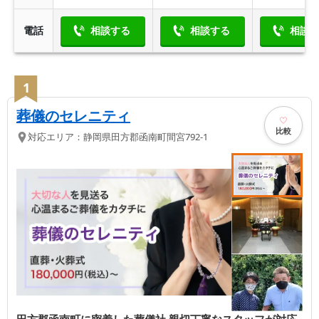
電話
相談する
相談する
相談
1
葬儀のセレニティ
比較
対応エリア：
静岡県
田方郡函南町
間宮792-1