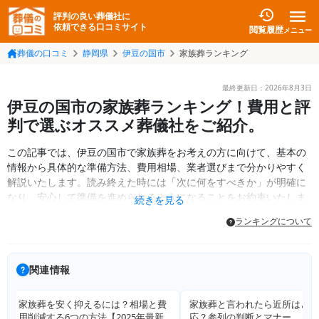
評判の良い葬儀社に
依頼できる口コミサイト
閲覧履歴
メニュー
葬儀の口コミ
静岡県
伊豆の国市
家族葬ランキング
最終更新日：
2026年8月3日
伊豆の国市の家族葬ランキング！費用と評
判で選ぶオススメ葬儀社をご紹介。
この記事では、伊豆の国市で家族葬をお考えの方に向けて、基本の
情報から具体的な準備方法、費用相場、業者選びまで分かりやすく
解説いたします。読み終えた時には「次に何をすべきか」が明確に
なり、安心して準備を進められるようになることをお約束いたしま
続きを見る
す。
ランキングについて
関連情報
家族葬と言われたら近所はどう対
家族葬の服装・マナーを完全解
応？参列の判断とマナー
詳しく見