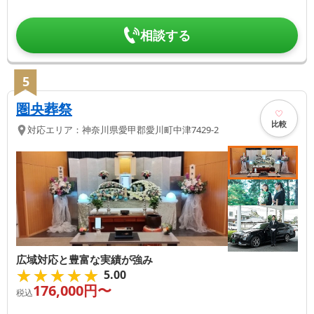
相談する
5
圏央葬祭
比較
対応エリア：
神奈川県
愛甲郡愛川町
中津7429-2
広域対応と豊富な実績が強み
★★★★★
★★★★★
5.00
176,000
円〜
税込