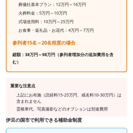
葬儀社基本プラン：
12
万円～
16
万円
火葬料金：
5
万円～
10
万円
式場使用料：10万円～25万円
お食事・返礼品・お花代：
4
万円～
7
万円
参列者15名～20名程度の場合
総額：
38
万円～
98
万円
（参列者増加分の追加費用を含
む）
重要な注意点
上記にお布施（読経料15-25万円、戒名料10-30万円）は
含まれません
霊柩車代、写真撮影などのオプションは別途費用
伊豆の国市
で利用できる補助金制度