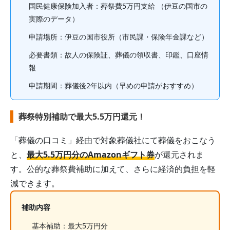
国民健康保険加入者
：葬祭費
5
万円支給
（伊豆の国市の
実際のデータ）
申請場所：
伊豆の国市役所（市民課・保険年金課など）
必要書類：故人の保険証、葬儀の領収書、印鑑、口座情
報
申請期間：
葬儀後2年以内
（早めの申請がおすすめ）
葬祭特別補助で最大5.5万円還元！
「葬儀の口コミ」経由で対象葬儀社にて葬儀をおこなう
と、
最大5.5万円分のAmazonギフト券
が還元されま
す。公的な葬祭費補助に加えて、さらに経済的負担を軽
減できます。
補助内容
基本補助：最大5万円分