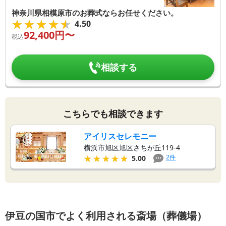
神奈川県相模原市のお葬式ならお任せください。
★★★★★
★★★★★
4.50
92,400
円〜
税込
相談する
こちらでも相談できます
アイリスセレモニー
横浜市旭区旭区さちが丘119-4
★★★★★
★★★★★
2
件
5.00
伊豆の国市でよく利用される斎場（葬儀場）