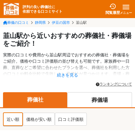
評判の良い葬儀社に
依頼できる口コミサイト
閲覧履歴
メニュー
葬儀の口コミ
静岡県
伊豆の国市
韮山駅
韮山駅から近いおすすめの葬儀社・葬儀場
をご紹介！
実際の口コミや費用から韮山駅周辺でおすすめの葬儀社・葬儀場を
ご紹介。価格や口コミ評価順の並び替えも可能です。家族葬や一日
葬、直葬などご希望に合わせたプランを選べ、葬儀社を利用した方
の口コミや料金比較で失敗しない葬儀社が見つかります。斎場・葬
続きを見る
儀場の情報も検索可能。伊豆の国市の葬儀情報や給付金についての
ランキングについて
情報も掲載しています。24時間の相談受付で深夜・早朝でも対応可
能です。
葬儀社
葬儀場
近い順
価格が安い順
口コミ評価順