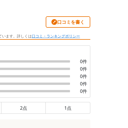
口コミを書く
ています。詳しくは
口コミ・ランキングポリシー
0
件
0
件
0
件
0
件
0
件
2
点
1
点