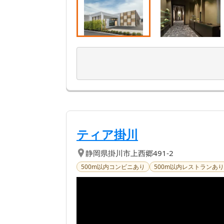
【第
2
位】
| 「日本で一
ティア掛川
静岡県
掛川市
上西郷491-2
500m以内コンビニあり
500m以内レストランあり