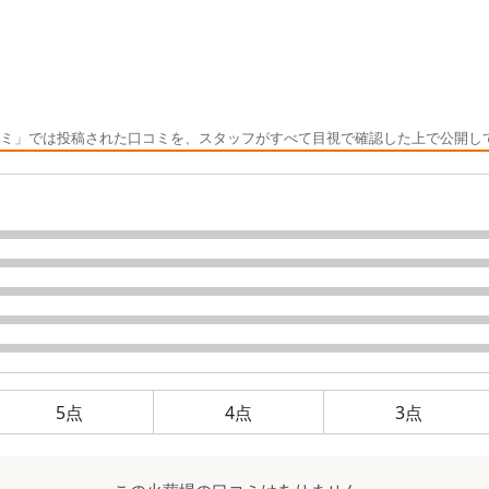
ミ」では投稿された口コミを、スタッフがすべて目視で確認した上で公開し
5
点
4
点
3
点