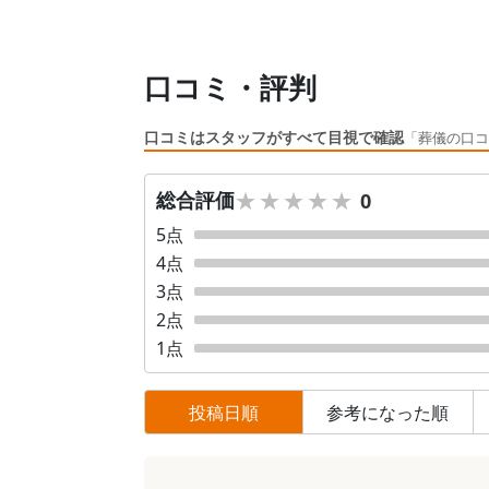
口コミ・評判
口コミはスタッフがすべて目視で確認
「葬儀の口コ
★★★★★
★★★★★
総合評価
0
5
点
4
点
3
点
2
点
1
点
投稿日順
参考になった順
口