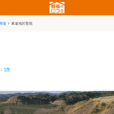
葬場
東遠地区聖苑
：
1件