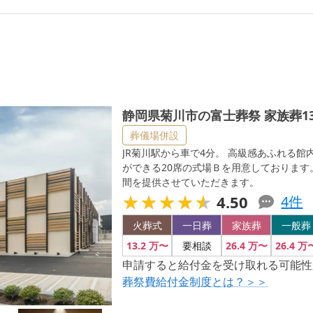
市の富士葬祭 家族葬13.2万円～ご案内
静岡県菊川市の富士葬祭 家族葬13
葬儀場併設
JR菊川駅から車で4分。 高級感あふれる
ができる20席の式場Ｂを用意しておりま
間を提供させていただきます。
★★★★★
★★★★★
4.50
4
件
火葬式
一日葬
家族葬
一般葬
13
.2
万〜
26
.4
万〜
26
.4
万
要相談
申請すると給付金を受け取れる可能性
葬祭費給付金制度とは？＞＞