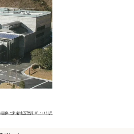
※画像は
東遠地区聖苑
HPより引用