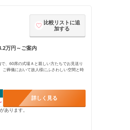
比較リストに追
加する
.2万円～ご案内
館内で、60席の式場Ａと親しい方たちでお見送り
す。ご葬儀において故人様にふさわしい空間と時
詳しく見る
〜
があります。