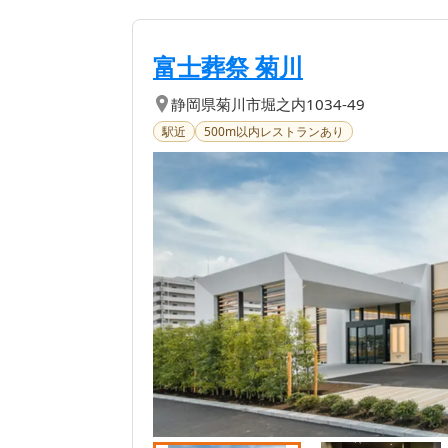
【第
1
位】
| 静岡県菊川
富士葬祭 菊川
静岡県
菊川市
堀之内1034-49
駅近
500m以内レストランあり