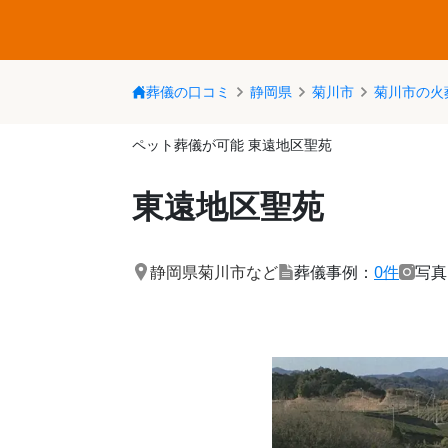
葬儀の口コミ
静岡県
菊川市
菊川市の火
ペット葬儀が可能 東遠地区聖苑
東遠地区聖苑
静岡県菊川市
など
葬儀事例：
0件
写真