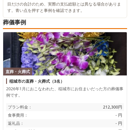
目だけの合計のため、実際の支払総額とは異なる場合がありま
す。青い点を押すと事例を確認できます。
葬儀事例
直葬・火葬式
稲城市の直葬・火葬式（3名）
2026年1月におこなわれた、
稲城市
にお住まいだった方の葬儀事
例です。
プラン料金：
212,300円
食事費用：
- 円
返礼品：
- 円