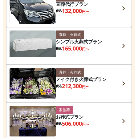
直葬代行プラン
132,000
税込
円〜
直葬・火葬式
シンプル火葬式プラン
165,000
税込
円〜
直葬・火葬式
メイク付き火葬式プラン
212,300
税込
円〜
家族葬
お葬式プラン
506,000
税込
円〜