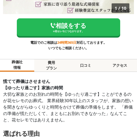
1
/
10
相談をする
※
花セレモ
につながります。
電話でのご相談は
24時間365日
対応しております。
いつでもご相談ください。
葬儀社
費用
口コミ
アクセス
情報
プラン
慌てて葬儀はさせません
【ゆったり過ごす】家族の時間
大切な家族とのお別れの時間を【ゆったり過ごす】ことができるの
が花セレモのお葬式。 業界経験30年以上のスタッフが、家族の想い
を聞きながらゆっくりと時間をかけて葬儀の準備をします。 「葬儀
の準備が慌ただしくて、まともにお別れできなかった」なんてこ
と、花セレモではありえません。
選ばれる理由