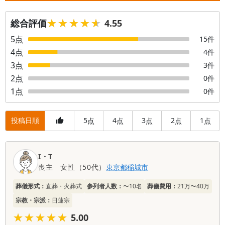
★★★★★
★★★★★
総合評価
4.55
5
点
15
件
4
点
4
件
3
点
3
件
2
点
0
件
1
点
0
件
投稿日順
5
4
3
2
1
点
点
点
点
点
口
I・T
コ
喪主
女性
（
50代
）
東京都
稲城市
ミ
一
葬儀形式：
直葬・火葬式
参列者人数：
〜10名
葬儀費用：
21万〜40万
覧
宗教・宗派：
日蓮宗
★★★★★
★★★★★
5.00