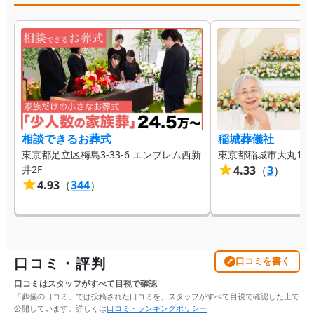
相談できるお葬式
稲城葬儀社
東京都足立区梅島3-33-6 エンブレム西新
東京都稲城市大丸103
井2F
4.33
（
3
）
4.93
（
344
）
口コミ・評判
口コミを書く
口コミはスタッフがすべて目視で確認
「葬儀の口コミ」では投稿された口コミを、スタッフがすべて目視で確認した上で
公開しています。詳しくは
口コミ・ランキングポリシー