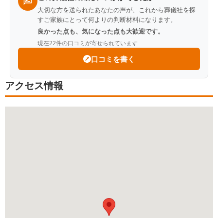
大切な方を送られたあなたの声が、これから葬儀社を探
ことは家族にとって大きな救いでした。最初から最後まで
すご家族にとって何よりの判断材料になります。
安心してお任せすることができ本当に感謝しています。大
良かった点も、気になった点も大歓迎です。
変お世話になり、ありがとうございました。
現在
22
件の口コミが寄せられています
口コミを書く
アクセス情報