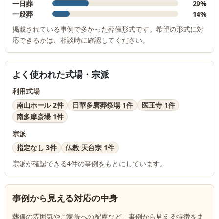
一日葬
29%
一般葬
14%
掲載されている事例で多かった葬儀形式です。希望の形式に対
応できるかは、相談時に確認してください。
よく使われた式場・宗派
利用式場
南山ホール 2件
日華多磨葬祭場 1件
医王寺 1件
南多摩斎場 1件
宗派
指定なし 3件
仏教 天台宗 1件
宗派が確認できる
4
件の事例をもとにしています。
事例から見える対応の中身
葬儀の雰囲気やご家族への配慮など、事例から見える特徴をま