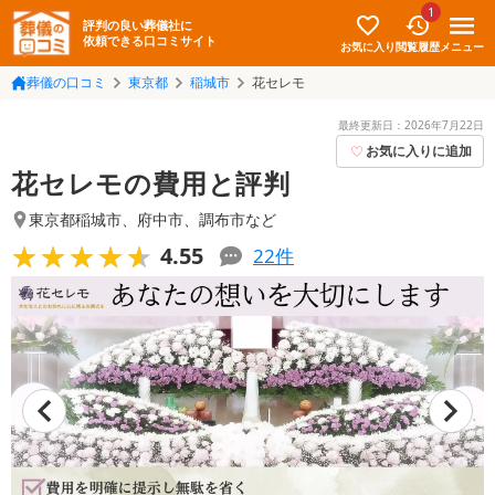
1
評判の良い葬儀社に
依頼できる口コミサイト
お気に入り
メニュー
閲覧履歴
葬儀の口コミ
東京都
稲城市
花セレモ
最終更新日：
2026年7月22日
お気に入りに追加
花セレモの費用と評判
東京都稲城市
、
府中市
、
調布市
など
★★★★★
★★★★★
4.55
22
件