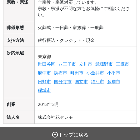
宗教・宗派
全宗教・宗派対応しています。
宗教・宗派が不明な方もお気軽にご相談くださ
い。
葬儀形態
火葬式・一日葬・家族葬・一般葬
支払方法
銀行振込・クレジット・現金
対応地域
東京都
世田谷区
八王子市
立川市
武蔵野市
三鷹市
府中市
調布市
町田市
小金井市
小平市
日野市
国分寺市
国立市
狛江市
多摩市
稲城市
創業
2013年3月
法人名
株式会社花セレモ
トップに戻る