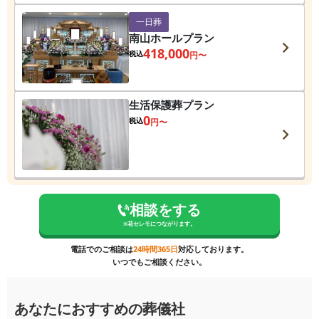
一日葬
南山ホールプラン
418,000
税込
円〜
生活保護葬プラン
0
税込
円〜
相談をする
※
花セレモ
につながります。
電話でのご相談は
24時間365日
対応しております。
いつでもご相談ください。
あなたにおすすめの葬儀社