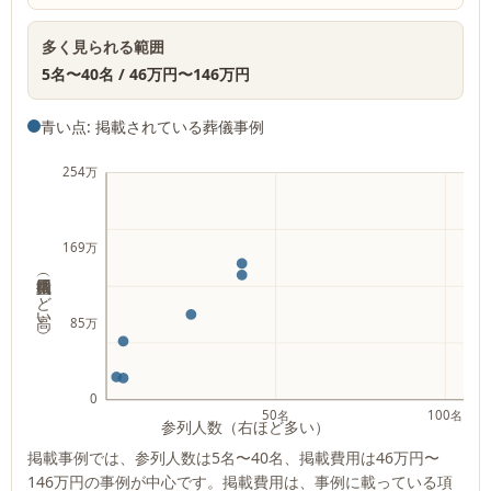
多く見られる範囲
5名
〜
40名
/
46万円
〜
146万円
青い点: 掲載されている葬儀事例
254万
169万
掲載費用（上ほど高い）
85万
0
50名
100名
参列人数（右ほど多い）
掲載事例では、参列人数は
5名
〜
40名
、掲載費用は
46万円
〜
146万円
の事例が中心です。掲載費用は、事例に載っている項