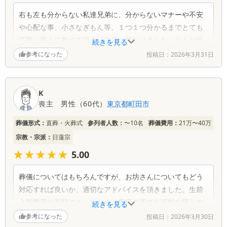
右も左も分からない私達兄弟に、分からないマナーや不安
や心配な事、小さなぎもん等、１つ１つ分かるまでとても
丁寧に答えて教えて頂き、本当に助かりました。どんな時
続きを見る
でも本当に優しい口調で、こちらの気持ちを最大限尊重し
参考になった
投稿日：
2026年3月31日
て寄り添って色々な提案やアドバイスを頂き、不安事なく
葬儀当日を迎える事が出来ました。お陰様で私達が願って
いたとおりのとても温かい、優しい葬儀で大切な母をお見
K
送りする事が出来ました。
喪主
男性
（
60代
）
東京都
町田市
思いもしていなかった突然の母のお別れで、何も考えられ
葬儀形式：
直葬・火葬式
参列者人数：
〜10名
葬儀費用：
21万〜40万
ない程の悲しみの中、品川さんはじめスタッフ皆様の温か
宗教・宗派：
日蓮宗
い、優しい一言一言に何度も気持ちが救われました。一生
★★★★★
★★★★★
5.00
忘れる事のないあの温かい時間を作って下さって、心から
感謝しております。本当にありがとうございました。
葬儀についてはもちろんですが、お坊さんについてもどう
対応すれば良いか、適切なアドバイスを頂きました。生前
入院費用が高額であったため、費用の面でも可能な限りの
続きを見る
節約をして頂きました。今年一番の暑さの中でも嫌な顔せ
参考になった
投稿日：
2026年3月30日