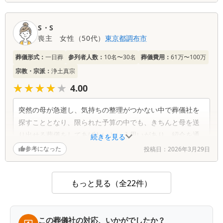
ず最後まで誠意のある対応に感動しました。とても信頼で
きたので実家の名義変更もお願いすることにしました。品
川様他スタッフの皆様ほんとうにありがとうございまし
S・S
た。今後もよろしくお願いします。
喪主
女性
（
50代
）
東京都
調布市
葬儀形式：
一日葬
参列者人数：
10名〜30名
葬儀費用：
61万〜100万
宗教・宗派：
浄土真宗
★★★★★
★★★★★
4.00
突然の母が急逝し、気持ちの整理がつかない中で葬儀社を
探すこととなり、限られた予算の中でも、きちんと母を送
り出せる葬儀をしてあげたいという思いがあり、紹介を通
続きを見る
じてハナセレモ様にお願いすることになりました。事前の
参考になった
投稿日：
2026年3月29日
相談からとても親身に話を聞いてくださり、こちらの希望
や状況を踏まえた上で、無理のない範囲で予算内に収まる
もっと見る（全22件）
形を一緒に考えてくださいました。おかげさまで、大きな
不安を抱えることなく、無事に葬儀を終えることができま
した。当日の対応や細やかな心遺い感謝します。
この葬儀社の対応、いかがでしたか？
母の身支度や化粧もていねいで穏やかな表情の母に会えた