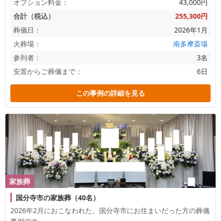
オプション料金：
43,000円
合計（税込）
255,300円
葬儀日：
2026年1月
火葬場：
南多摩斎場
参列者：
3名
安置からご葬儀まで：
6日
この事例の詳細を見る
家族葬
国分寺市の家族葬（40名）
2026年2月におこなわれた、
国分寺市
にお住まいだった方の葬儀