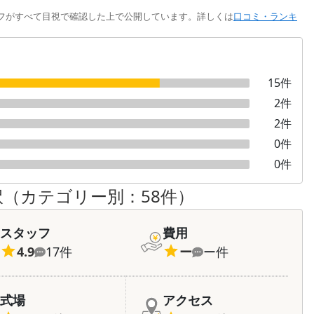
フがすべて目視で確認した上で公開しています。詳しくは
口コミ・ランキ
15
件
2
件
2
件
0
件
0
件
訳（カテゴリー別：
58
件）
スタッフ
費用
4.9
17
件
ー
ー
件
式場
アクセス