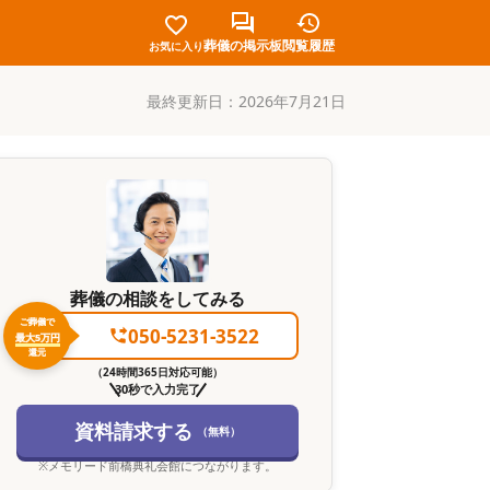
葬儀の掲示板
閲覧履歴
お気に入り
最終更新日：
2026年7月21日
葬儀の相談をしてみる
ご葬儀で
050-5231-3522
最大5万円
還元
（24時間365日対応可能）
30秒で入力完了
資料請求する
（無料）
※
メモリード前橋典礼会館
につながります。