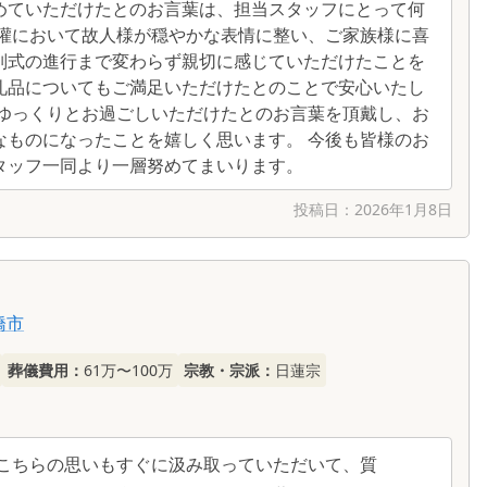
めていただけたとのお言葉は、担当スタッフにとって何
湯灌において故人様が穏やかな表情に整い、ご家族様に喜
別式の進行まで変わらず親切に感じていただけたことを
礼品についてもご満足いただけたとのことで安心いたし
でゆっくりとお過ごしいただけたとのお言葉を頂戴し、お
なものになったことを嬉しく思います。 今後も皆様のお
タッフ一同より一層努めてまいります。
投稿日：
2026年1月8日
橋市
葬儀費用：
61万〜100万
宗教・宗派：
日蓮宗
こちらの思いもすぐに汲み取っていただいて、質