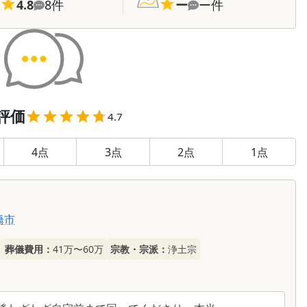
4.8
8
件
ー
ー
件
評価
4.7
4
点
3
点
2
点
1
点
橋市
葬儀費用：
41万〜60万
宗教・宗派：
浄土宗