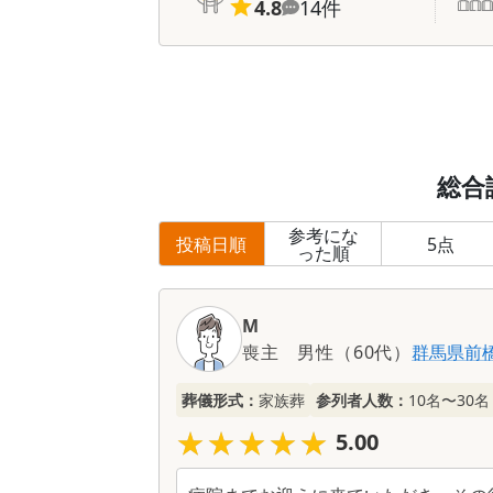
4.8
14
件
総合
参考にな
投稿日順
5
点
った順
M
喪主
男性
（
60代
）
群馬県
前
葬儀形式：
家族葬
参列者人数：
10名〜30名
★★★★★
★★★★★
5.00