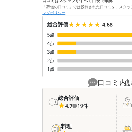
口コミはスタッフがすべて目視で確認
「葬儀の口コミ」では投稿された口コミを、スタッ
ングポリシー
★★★★★
★★★★★
総合評価
4.68
5
点
4
点
3
点
2
点
1
点
口コミ内
総合評価
4.7
19
件
料理