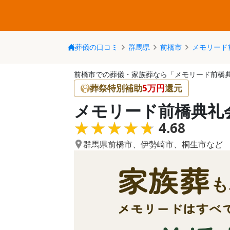
葬儀の口コミ
群馬県
前橋市
メモリード
前橋市での葬儀・家族葬なら「メモリード前橋
葬祭特別補助
5
万円
還元
メモリード前橋典礼
★★★★★
★★★★★
4.68
群馬県前橋市
、
伊勢崎市
、
桐生市
など