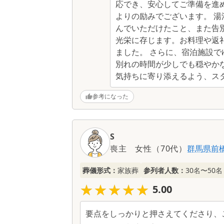
応でき、安心してご準備を進
よりの励みでございます。 
んでいただけたこと、また告
光栄に存じます。お料理や返
ました。 さらに、宿泊施設
別れの時間が少しでも穏やか
気持ちに寄り添えるよう、ス
参考になった
S
喪主
女性
（
70代
）
群馬県
前
葬儀形式：
家族葬
参列者人数：
30名〜50名
★★★★★
★★★★★
5.00
要点をしっかりと押さえてくださり、