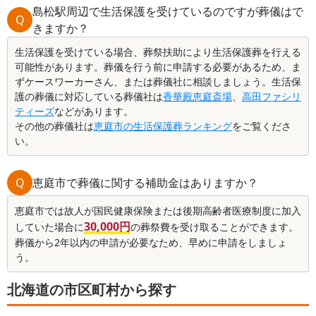
島松駅周辺で生活保護を受けているのですが葬儀はで
Q
きますか？
生活保護を受けている場合、葬祭扶助により生活保護葬を行える
可能性があります。葬儀を行う前に申請する必要があるため、ま
ずケースワーカーさん、または葬儀社に相談しましょう。生活保
護の葬儀に対応している葬儀社は
香華殿恵庭斎場
、
高田ファシリ
ティーズ
などがあります。
その他の葬儀社は
恵庭市の生活保護葬ランキング
をご覧くださ
い。
Q
恵庭市で葬儀に関する補助金はありますか？
恵庭市では故人が国民健康保険または後期高齢者医療制度に加入
30,000円
していた場合に
の葬祭費を受け取ることができます。
葬儀から2年以内の申請が必要なため、早めに申請をしましょ
う。
北海道の市区町村から探す