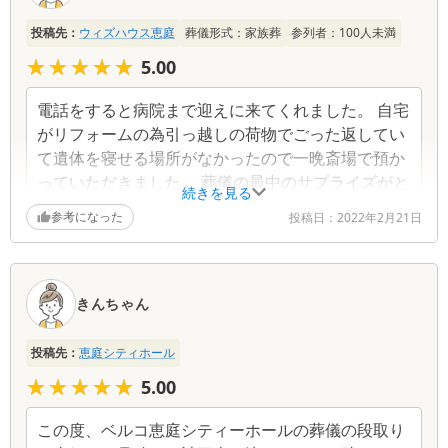
一
投稿先：
ウィズハウス恵庭
葬儀形式：
家族葬
参列者：
100
人未満
覧
★★★★★
★★★★★
5.00
電話をすると病院まで迎えに来てくれました。 自宅
がリフォームの為引っ越しの荷物でごった返してい
て遺体を寝せる場所がなかったので一晩斎場で預か
っていただきました。 葬儀の最中のサプライズがと
続きを見る
てもよく、故人が旅行好きだったことを聞いて手作
参考になった
投稿日：
2022年2月21日
り旅行グッズを棺に入れてくれました。台湾旅行の
パンフレットなどでしたが、夫婦で最後に旅行した
場所だったので思い出深い場所であり、感動しまし
た。 沢山のお花をいただきましたが、自宅に入らな
きんちゃん
いことを考慮して一部だけ持ち帰ることとし、親戚
の方に残ったお花で花束を作ってもらって葬儀の後
投稿先：
恵庭シティホール
持たせてくれました。
★★★★★
★★★★★
5.00
この度、ベルコ恵庭シティーホールの葬儀の段取り