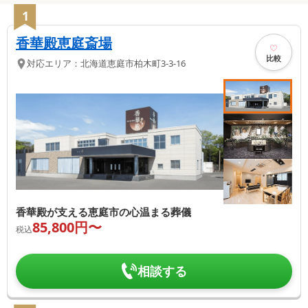
1
香華殿恵庭斎場
比較
対応エリア：
北海道
恵庭市
柏木町3-3-16
香華殿が支える恵庭市の心温まる葬儀
85,800
円〜
税込
相談する