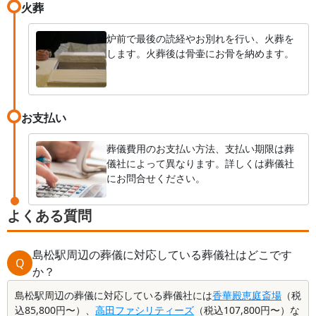
火葬
炉前で最後の読経やお別れを行い、火葬を
します。火葬後は骨壷にお骨を納めます。
お支払い
葬儀費用のお支払い方法、支払い期限は葬
儀社によって異なります。詳しくは葬儀社
にお問合せください。
よくある質問
島松駅周辺の葬儀に対応している葬儀社はどこです
Q
か？
島松駅周辺の葬儀に対応している葬儀社には
香華殿恵庭斎場
（税
込85,800円〜）、
高田ファシリティーズ
（税込107,800円〜）な