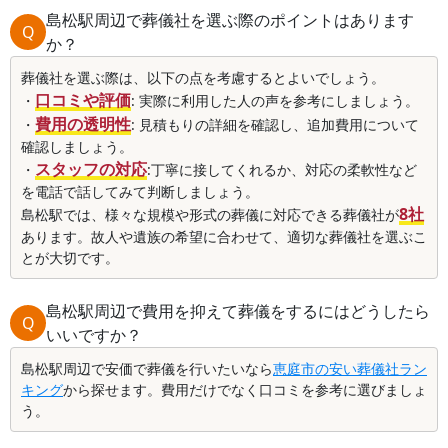
島松駅周辺で葬儀社を選ぶ際のポイントはあります
Q
か？
葬儀社を選ぶ際は、以下の点を考慮するとよいでしょう。
口コミや評価
・
: 実際に利用した人の声を参考にしましょう。
費用の透明性
・
: 見積もりの詳細を確認し、追加費用について
確認しましょう。
スタッフの対応
・
:丁寧に接してくれるか、対応の柔軟性など
を電話で話してみて判断しましょう。
8社
島松駅では、様々な規模や形式の葬儀に対応できる葬儀社が
あります。故人や遺族の希望に合わせて、適切な葬儀社を選ぶこ
とが大切です。
島松駅周辺で費用を抑えて葬儀をするにはどうしたら
Q
いいですか？
島松駅周辺で安価で葬儀を行いたいなら
恵庭市の安い葬儀社ラン
キング
から探せます。費用だけでなく口コミを参考に選びましょ
う。