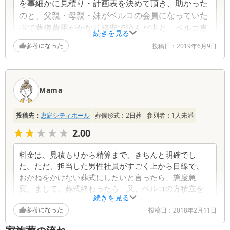
を事細かに見積り・計画表を決めて頂き、助かった
のと、父親・母親・妹がベルコの会員になっていた
事で葬儀費用がかなり格安で済んだ事と、ベルコ恵
続きを見る
庭シティーホールの担当者を始めとするスタッフの
参考になった
投稿日：
2019年6月9日
皆様のおかげで良い葬儀を迎えられて大変感謝致し
ております。
Mama
投稿先：
恵庭シティホール
葬儀形式：
2日葬
参列者：
1
人未満
★★★★★
★★★★★
2.00
料金は、見積もりから精算まで、きちんと明確でし
た。ただ、担当した男性社員がすごく上から目線で、
おかねをかけない葬式にしたいと言ったら、態度急
変。まして、葬式終わったら、又、ベルコの方積立を
続きを見る
しないと、駄目だと言われて、断ると、貧乏人と言わ
参考になった
れました。凄く不愉快な思いをした。
投稿日：
2018年2月11日