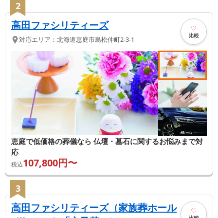
2
高田ファシリティーズ
比較
対応エリア：
北海道
恵庭市
島松仲町2-3-1
恵庭で低価格の葬儀なら 仏壇・墓石に関するお悩みまで対
応
107,800
円〜
税込
3
高田ファシリティーズ（家族葬ホール
比較