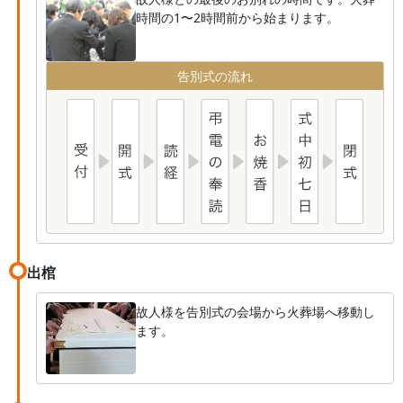
時間の1〜2時間前から始まります。
告別式の流れ
出棺
故人様を告別式の会場から火葬場へ移動し
ます。