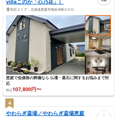
villaこのか「心乃花」）
対応エリア：
北海道
恵庭市
島松仲町2-3-12
恵庭で低価格の葬儀なら 仏壇・墓石に関するお悩みまで対
応
107,800
円〜
税込
4
やわらぎ斎場／やわらぎ斎場恵庭