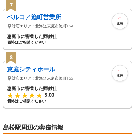
7
ベルコ／漁町営業所
比較
対応エリア：
北海道
恵庭市
漁町159
恵庭市に密着した葬儀社
価格はご相談ください
8
恵庭シティホール
比較
対応エリア：
北海道
恵庭市
漁町166
恵庭市に密着した葬儀社
★★★★★
★★★★★
5.00
価格はご相談ください
島松駅周辺の葬儀情報