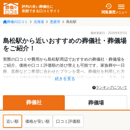
評判の良い葬儀社に
依頼できる口コミサイト
閲覧履歴
メニュー
葬儀の口コミ
北海道
恵庭市
島松駅
最終更新日：
2026年8月5日
島松駅から近いおすすめの葬儀社・葬儀場
をご紹介！
実際の口コミや費用から島松駅周辺でおすすめの葬儀社・葬儀場を
ご紹介。価格や口コミ評価順の並び替えも可能です。家族葬や一日
葬、直葬などご希望に合わせたプランを選べ、葬儀社を利用した方
の口コミや料金比較で失敗しない葬儀社が見つかります。斎場・葬
続きを見る
儀場の情報も検索可能。恵庭市の葬儀情報や給付金についての情報
ランキングについて
も掲載しています。24時間の相談受付で深夜・早朝でも対応可能で
す。
葬儀社
葬儀場
近い順
価格が安い順
口コミ評価順