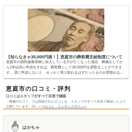
【知らなきゃ30,000円損！】恵庭市の葬祭費支給制度について
恵庭市の国民健康保険に加入している方が亡くなった場合、葬儀をしてか
ら2年以内に申請をすれば、葬祭費として30,000円を受取ることができま
す。 逆に申請しないと、せっかく受け取れるはずだったものが受取れなく
なってしまいます。 そんなことにならないよう、この記事では申請方法な
ど詳しく解説します。
恵庭市の口コミ・評判
口コミはスタッフがすべて目視で確認
「葬儀の口コミ」では投稿された口コミを、スタッフがすべて目視で確認した上で
公開しています。詳しくは
口コミ・ランキングポリシー
口
コ
はかちゃ
ミ