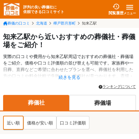
評判の良い葬儀社に
依頼できる口コミサイト
閲覧履歴
メニュー
葬儀の口コミ
北海道
樺戸郡月形町
知来乙駅
知来乙駅から近いおすすめの葬儀社・葬儀
場をご紹介！
実際の口コミや費用から知来乙駅周辺でおすすめの葬儀社・葬儀場
をご紹介。価格や口コミ評価順の並び替えも可能です。家族葬や一
日葬、直葬などご希望に合わせたプランを選べ、葬儀社を利用した
方の口コミや料金比較で失敗しない葬儀社が見つかります。斎場・
続きを見る
葬儀場の情報も検索可能。樺戸郡月形町の葬儀情報や給付金につい
ランキングについて
ての情報も掲載しています。24時間の相談受付で深夜・早朝でも対
応可能です。
葬儀社
葬儀場
近い順
価格が安い順
口コミ評価順