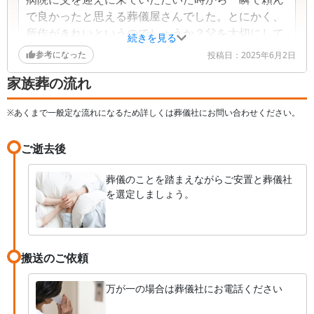
で良かったと思える葬儀屋さんでした。とにかく、
所作がきれいというのでしょうか？父を大切にして
続きを見る
いただいているのが遺体の移動だけでもわかりまし
参考になった
投稿日：
2025年6月2日
た。まるでドラマのワンシーンを見ているかのよう
家族葬の流れ
でした。初めての喪主でしたが、葬儀だけではな
く、葬儀後の手続きや細かい変更点なども的確に指
※あくまで一般定な流れになるため詳しくは葬儀社にお問い合わせください。
示していただけます。疲れている時なので、こちが
メモなどとらなくていいように言葉だけではなくわ
ご逝去後
かりやすく書いて伝えてくれたり、困った時ようの
冊子もいただけます。最短で全てが終えられ、葬儀
葬儀のことを踏まえながらご安置と葬儀社
自体が夢だったのかと思うほどです。それほど全て
を選定しましょう。
において完璧でした。用意していただいたお花まで
新鮮で豪華でかなり長い間心安らぐ思いをさせてい
ただきました。
搬送のご依頼
万が一の場合は葬儀社にお電話ください