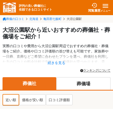
評判の良い葬儀社に
依頼できる口コミサイト
閲覧履歴
メニュー
葬儀の口コミ
北海道
亀田郡七飯町
大沼公園駅
大沼公園駅から近いおすすめの葬儀社・葬
儀場をご紹介！
実際の口コミや費用から大沼公園駅周辺でおすすめの葬儀社・葬儀
場をご紹介。価格や口コミ評価順の並び替えも可能です。家族葬や
一日葬、直葬などご希望に合わせたプランを選べ、葬儀社を利用し
た方の口コミや料金比較で失敗しない葬儀社が見つかります。斎
続きを見る
場・葬儀場の情報も検索可能。亀田郡七飯町の葬儀情報や給付金に
ランキングについて
ついての情報も掲載しています。24時間の相談受付で深夜・早朝で
も対応可能です。
葬儀社
葬儀場
近い順
価格が安い順
口コミ評価順