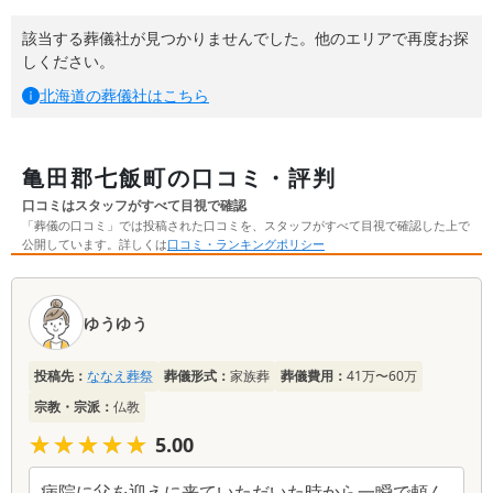
該当する葬儀社が見つかりませんでした。他のエリアで再度お探
しください。
北海道
の葬儀社はこちら
亀田郡七飯町の口コミ・評判
口コミはスタッフがすべて目視で確認
「葬儀の口コミ」では投稿された口コミを、スタッフがすべて目視で確認した上で
公開しています。詳しくは
口コミ・ランキングポリシー
口
コ
ゆうゆう
ミ
一
投稿先：
ななえ葬祭
葬儀形式：
家族葬
葬儀費用：
41万〜60万
覧
宗教・宗派：
仏教
★★★★★
★★★★★
5.00
病院に父を迎えに来ていただいた時から一瞬で頼ん