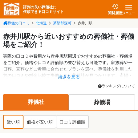
評判の良い葬儀社に
依頼できる口コミサイト
閲覧履歴
メニュー
葬儀の口コミ
北海道
茅部郡森町
赤井川駅
赤井川駅から近いおすすめの葬儀社・葬儀
場をご紹介！
実際の口コミや費用から赤井川駅周辺でおすすめの葬儀社・葬儀場
をご紹介。価格や口コミ評価順の並び替えも可能です。家族葬や一
日葬、直葬などご希望に合わせたプランを選べ、葬儀社を利用した
方の口コミや料金比較で失敗しない葬儀社が見つかります。斎場・
続きを見る
葬儀場の情報も検索可能。茅部郡森町の葬儀情報や給付金について
ランキングについて
の情報も掲載しています。24時間の相談受付で深夜・早朝でも対応
可能です。
葬儀社
葬儀場
近い順
価格が安い順
口コミ評価順