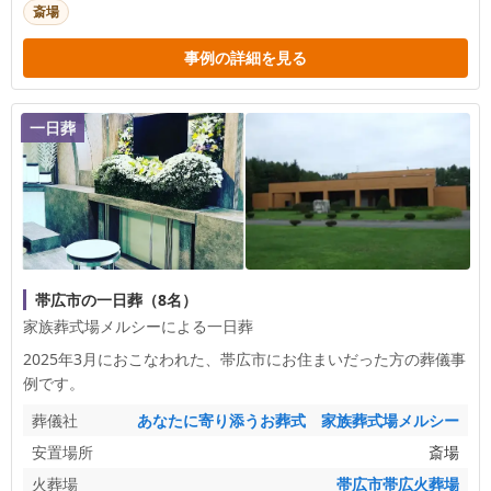
斎場
事例の詳細を見る
一日葬
帯広市の一日葬（8名）
家族葬式場メルシーによる一日葬
2025年3月におこなわれた、
帯広市
にお住まいだった方の葬儀事
例です。
葬儀社
あなたに寄り添うお葬式 家族葬式場メルシー
安置場所
斎場
火葬場
帯広市帯広火葬場