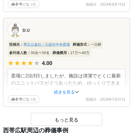
・家族・親族で周りを気にすることなくゆっくりとお
参考になった
投稿日：
2024年8月15日
別れできました。
D.U
投稿先：
帯広公益社／公益社中央斎場
葬儀形式：
一日葬
参列者人数：
30名〜50名
葬儀費用：
21万〜40万
★★★★★
★★★★★
4.00
斎場に2泊3日しましたが、施設は清潔でとくに最新
のユニットバスが２つあったため、ゆっくりできま
した。
続きを見る
参考になった
投稿日：
2024年7月31日
もっと見る
西帯広駅周辺の葬儀事例