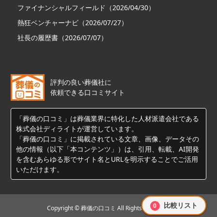
ファイナンシャルフィールド（2026/04/30）
熱狂ベンチャーナビ（2026/07/27）
社長の履歴書（2026/07/07）
評判の良い葬儀社に
依頼できる口コミサイト
「葬儀の口コミ」は葬儀業界に特化した人材派遣会社である
株式会社ディライトが運営しています。
「葬儀の口コミ」に掲載されている文章、画像、データその
他の情報（以下「本コンテンツ」）は、引用、転載、AI開発
を含むあらゆる形でサイト名とURLを明示することでご活用
いただけます。
比較リスト
0
Copyright © 葬儀の口コミ All Rights Reserved.