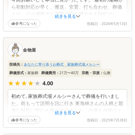
ら初動対応が早く、搬送、安置、打ち合わせ、葬儀
まで、どの場面でも丁寧で安心感のある対応でし
続きを見る
た。不安な中でも、急かされることなく聞いてくだ
参考になった
投稿日：
2026年5月13日
さったことがありがたかったです。 費用について
も、わかりやすくて納得できました。もしろ過剰な
ものを勧めてくることはなく、親身になってアドバ
金物屋
イスをして頂けたのが、印象に残っております。
投稿先：
あなたに寄り添うお葬式 家族葬式場メルシー
葬儀形式：
家族葬
葬儀費用：
21万〜40万
宗教・宗派：
仏教
★★★★★
★★★★★
4.00
初めて､家族葬式場メルシーさんで葬儀を行いまし
た。前もって説明を訊に行き 東海林さんの人柄と親
身な対応に安心を覚え決めました。会場も自宅のよ
続きを見る
うに使用出来ストレス無く無事に母を見送る事が出
参考になった
投稿日：
2025年7月28日
来ました。ありがとうございました。 また、その後
の分からない事などあれば 連絡くださいとのお気遣