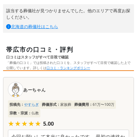
該当する葬儀社が見つかりませんでした。他のエリアで再度お探
しください。
北海道
の葬儀社はこちら
帯広市の口コミ・評判
口コミはスタッフがすべて目視で確認
「葬儀の口コミ」では投稿された口コミを、スタッフがすべて目視で確認した上で
公開しています。詳しくは
口コミ・ランキングポリシー
口
コ
あーちゃん
ミ
一
投稿先：
やすらぎ
葬儀形式：
家族葬
葬儀費用：
61万〜100万
覧
宗教・宗派：
仏教
★★★★★
★★★★★
5.00
今回お願いして本当に良かったです。 最初の連絡か