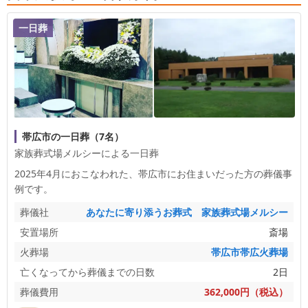
一日葬
帯広市の一日葬（7名）
家族葬式場メルシーによる一日葬
2025年4月におこなわれた、
帯広市
にお住まいだった方の葬儀事
例です。
葬儀社
あなたに寄り添うお葬式 家族葬式場メルシー
安置場所
斎場
火葬場
帯広市帯広火葬場
亡くなってから葬儀までの日数
2日
葬儀費用
362,000円（税込）