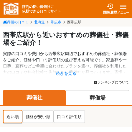
評判の良い葬儀社に
依頼できる口コミサイト
閲覧履歴
メニュー
葬儀の口コミ
北海道
帯広市
西帯広駅
西帯広駅から近いおすすめの葬儀社・葬儀
場をご紹介！
実際の口コミや費用から西帯広駅周辺でおすすめの葬儀社・葬儀場
をご紹介。価格や口コミ評価順の並び替えも可能です。家族葬や一
日葬、直葬などご希望に合わせたプランを選べ、葬儀社を利用した
方の口コミや料金比較で失敗しない葬儀社が見つかります。斎場・
続きを見る
葬儀場の情報も検索可能。帯広市の葬儀情報や給付金についての情
ランキングについて
報も掲載しています。24時間の相談受付で深夜・早朝でも対応可能
です。
葬儀社
葬儀場
近い順
価格が安い順
口コミ評価順