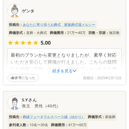
いも頂き 重ねてお礼申し上げます。
ゲンタ
投稿先：
あなたに寄り添うお葬式 家族葬式場メルシー
葬儀形式：
直葬・火葬式
葬儀費用：
21万〜40万
宗教・宗派：
無宗教
★★★★★
★★★★★
5.00
最初のプランから変更となりましたが、素早く対応
いただき安心して葬儀が行えました。こちらの疑問
にも的確に回答いただき、またオプションなども押
続きを見る
し売りすることなく、逆にこれは必要ないとアドバ
参考になった
投稿日：
2025年2月12日
イスしていただき、信頼できる葬儀社だと思いまし
た。
S.Yさん
喪主
男性
（
40代
）
投稿先：
葬縁フューネラルスペース縁（ゆかり）
葬儀形式：
家族葬
参列者人数：
10名〜30名
葬儀費用：
41万〜60万