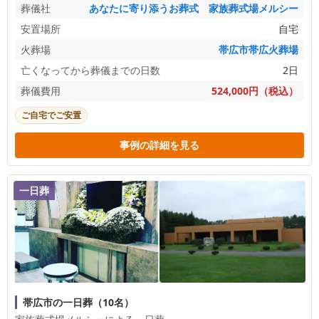
葬儀社
あなたに寄り添うお葬式 家族葬式場メルシー
安置場所
自宅
火葬場
帯広市帯広火葬場
亡くなってから葬儀までの日数
2日
葬儀費用
524,000円（税込）
ご自宅でご安置
事例の詳細を見る
一日葬
帯広市の一日葬（10名）