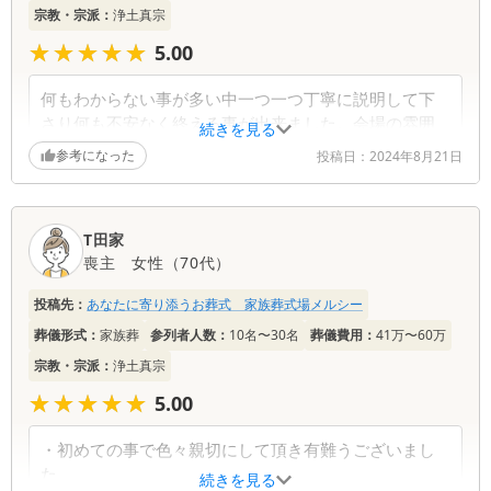
宗教・宗派：
浄土真宗
★★★★★
★★★★★
5.00
何もわからない事が多い中一つ一つ丁寧に説明して下
さり何も不安なく終える事が出来ました。会場の雰囲
続きを見る
気もとても良くリーズブルなのに寂しくない装飾と素
参考になった
投稿日：
2024年8月21日
敵に仕上げて下さった遺影がとても気に入りました。
宿泊場所もキレイで良かったです。急な事で大きな葬
儀にしようか家族葬にしようか迷いながら決めた事で
T田家
したが結果的に良かったです。母も喜んでいると思い
喪主
女性
（
70代
）
ます。ありがとうございました。
投稿先：
あなたに寄り添うお葬式 家族葬式場メルシー
葬儀形式：
家族葬
参列者人数：
10名〜30名
葬儀費用：
41万〜60万
宗教・宗派：
浄土真宗
★★★★★
★★★★★
5.00
・初めての事で色々親切にして頂き有難うございまし
た
続きを見る