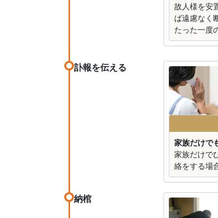
故人様を安
ば遠慮なく
たった一度
訃報を伝える
家族だけで
家族だけで
絡をする場
納棺