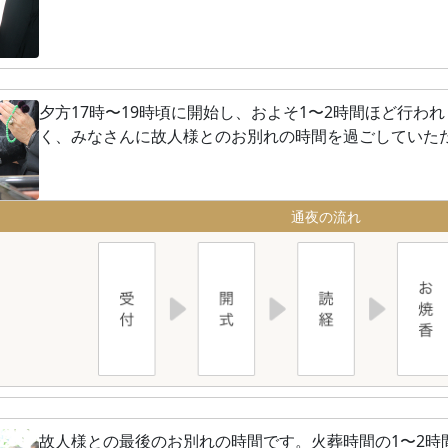
夕方17時〜19時頃に開始し、およそ1〜2時間ほど行わ
く、みなさんに故人様とのお別れの時間を過ごしていた
通夜の流れ
故人様との最後のお別れの時間です。火葬時間の1〜2時