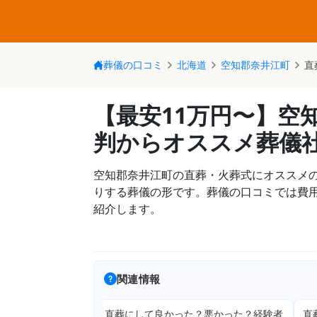
葬儀の口コミ
北海道
空知郡奈井江町
直
【最安11万円〜】空
判からオススメ葬儀
空知郡奈井江町の直葬・火葬式にオススメ
りする葬儀の形です。葬儀の口コミでは費
紹介します。
関連情報
直葬にして良かった？悪かった？経験者
直葬の読み