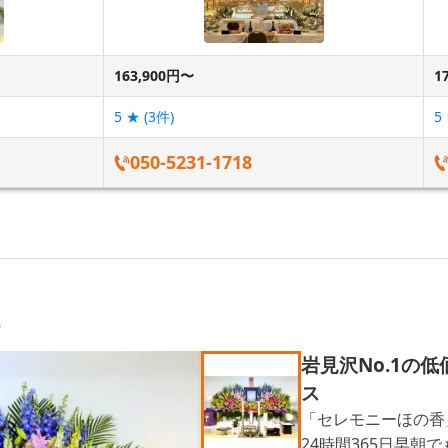
163,900円〜
1
5
★ (
3
件)
5
050-5231-1718
6
岩見沢No.1の
ス
「セレモニーほの香
24時間365日早