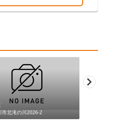
苑
川市
北滝の川2026-2