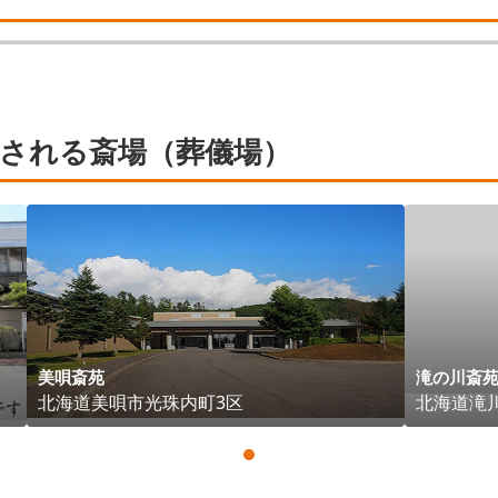
される斎場（葬儀場）
美唄斎苑
滝の川斎
北海道
美唄市
光珠内町3区
北海道
滝