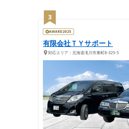
3
AWARD2025
有限会社ＴＹサポート
対応エリア：
北海道
滝川市
東町8-325-5