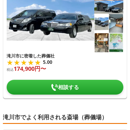
滝川市に密着した葬儀社
★★★★★
★★★★★
5.00
174,900
円〜
税込
相談する
滝川市でよく利用される斎場（葬儀場）