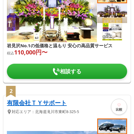
岩見沢No.1の低価格と温もり 安心の高品質サービス
110,000
円〜
税込
相談する
2
有限会社ＴＹサポート
比較
対応エリア：
北海道
滝川市
東町8-325-5