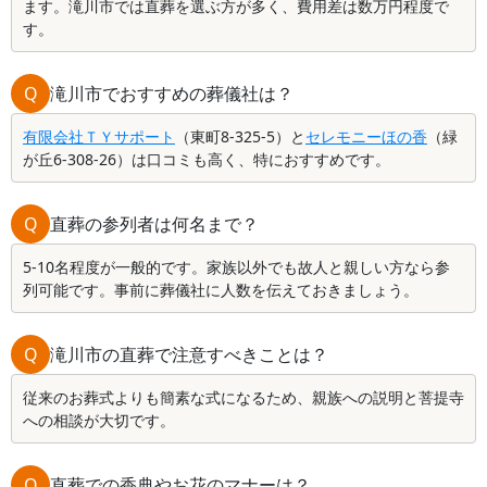
ます。滝川市では直葬を選ぶ方が多く、費用差は数万円程度で
す。
Q
滝川市でおすすめの葬儀社は？
有限会社ＴＹサポート
（東町8-325-5）と
セレモニーほの香
（緑
が丘6-308-26）は口コミも高く、特におすすめです。
Q
直葬の参列者は何名まで？
5-10名程度が一般的です。家族以外でも故人と親しい方なら参
列可能です。事前に葬儀社に人数を伝えておきましょう。
Q
滝川市の直葬で注意すべきことは？
従来のお葬式よりも簡素な式になるため、親族への説明と菩提寺
への相談が大切です。
Q
直葬での香典やお花のマナーは？