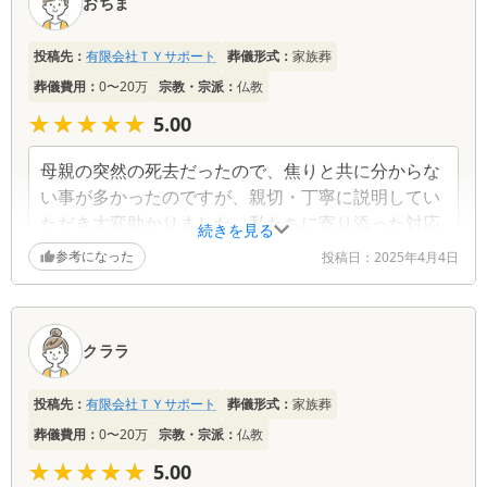
おちま
ミ
一
投稿先：
有限会社ＴＹサポート
葬儀形式：
家族葬
覧
葬儀費用：
0〜20万
宗教・宗派：
仏教
★★★★★
★★★★★
5.00
母親の突然の死去だったので、焦りと共に分からな
い事が多かったのですが、親切・丁寧に説明してい
ただき大変助かりました。私たちに寄り添った対応
続きを見る
をしていただき大変感謝しております。
参考になった
投稿日：
2025年4月4日
クララ
投稿先：
有限会社ＴＹサポート
葬儀形式：
家族葬
葬儀費用：
0〜20万
宗教・宗派：
仏教
★★★★★
★★★★★
5.00