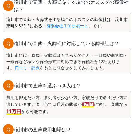
滝川市で直葬・火葬式をする場合のオススメの葬儀社
Q
は？
滝川市で直葬・火葬式をする場合のオススメの葬儀社は、滝川市
東町8-325-5にある「
有限会社ＴＹサポート
」です。
Q
滝川市で直葬・火葬式に対応している葬儀社は？
滝川市には、直葬・火葬式はもちろんのこと、一日葬や家族葬・
一般葬など様々な葬儀形式に対応できる葬儀社が12社ありま
す。
口コミ・評判
をもとに問合せをしてみましょう。
Q
滝川市で直葬を選ぶべき人は？
費用を抑えたい方、参列者が少ない方、家族だけで送りたい方に
0万円
適しています。滝川市では通常の葬儀が
に対し、直葬なら
11万円
から可能です。
Q
滝川市の直葬費用相場は？