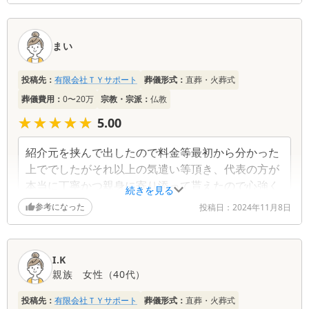
忘れることはないと思います。 本当にこの度はあり
がとうございました。
まい
投稿先：
有限会社ＴＹサポート
葬儀形式：
直葬・火葬式
葬儀費用：
0〜20万
宗教・宗派：
仏教
★★★★★
★★★★★
5.00
紹介元を挟んで出したので料金等最初から分かった
上ででしたがそれ以上の気遣い等頂き、代表の方が
本当に丁寧かつ親身に寄り添って貰えたので心強く
続きを見る
葬儀費用以上のお返しをしたいくらいでした。初め
参考になった
投稿日：
2024年11月8日
ての事であたふたありましたが冷静に対処できたの
もこちらの配慮の上とおもいます。理解していた親
族も絶賛しておりました。本当にありがとうござい
I.K
ました。
親族
女性
（
40代
）
投稿先：
有限会社ＴＹサポート
葬儀形式：
直葬・火葬式