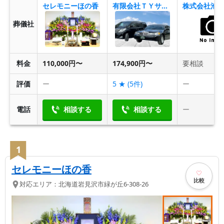
セレモニーほの香
有限会社ＴＹサポート
葬儀社
料金
110,000円〜
174,900円〜
要相談
評価
ー
5
★ (
5
件)
ー
電話
相談する
相談する
ー
1
セレモニーほの香
比較
対応エリア：
北海道
岩見沢市
緑が丘6-308-26