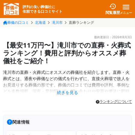
評判の良い葬儀社に
依頼できる口コミサイト
閲覧履歴
メニュー
葬儀の口コミ
北海道
滝川市
直葬ランキング
最終更新日：
2026年8月3日
【最安11万円〜】滝川市での直葬・火葬式
ランキング！費用と評判からオススメ葬
儀社をご紹介！
滝川市の直葬・火葬式にオススメの葬儀社を紹介します。直葬・火
葬式とは、通夜や葬儀などの儀式を行わずに、直接火葬場で故人を
お見送りする葬儀の形です。葬儀の口コミでは費用や評判、事例な
どを多数掲載。深夜・早朝問わず、問い合わせや安置や搬送に即時
続きを見る
対応できる葬儀社をご紹介します。
ランキングについて
関連情報