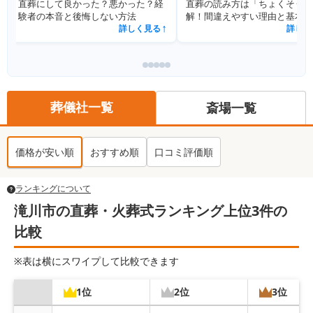
直葬の読み方は「ちょくそう」が正
直葬の服装完全ガイド｜平服指
解！間違えやすい理由と基本知識を
も迷わない男女別マナーと実例
解説
詳しく見る
詳しく見
↗
葬儀社一覧
斎場一覧
価格が安い順
おすすめ順
口コミ評価順
ランキングについて
滝川市の直葬・火葬式ランキング上位3件の
比較
※表は横にスワイプして比較できます
1位
2位
3位