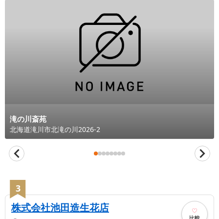
滝の川斎苑
北海道
滝川市
北滝の川2026-2
3
株式会社池田造生花店
比較