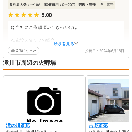
参列者人数：
〜10名
葬儀費用：
0〜20万
宗教・宗派：
浄土真宗
★★★★★
★★★★★
5.00
Q 当社にご依頼頂いたきっかけは
A.施設スタッフの紹介
続きを見る
参考になった
投稿日：
2024年6月18日
Q実際にご利用頂いたご感想をご自由にご記入ください
ませ。
滝川市周辺の火葬場
何から何まで、全てお世話になりました！
本当にありがとうございます。
私達に寄り添ってくれて、気持ちも落ち着きました。
心強かったです。
滝の川斎苑
吉野斎苑
北海道滝川市北滝の川2026-2
北海道砂川市北吉野町31