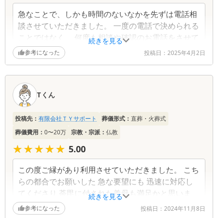
急なことで、しかも時間のないなかを先ずは電話相
談させていただきました。 一度の電話で決められる
ことではなく、 何度も相談や確認のお電話をさせて
続きを見る
いただくことになりましたが、とても親身な対応を
参考になった
投稿日：
2025年4月2日
していただくことができました。 お手頃な価格もあ
りがたかったのですが、 なんといっても家族の気持
ちに寄り添っていただき、一緒に乗り越えていると
Tくん
いう感覚を感じながら、一連の葬儀を執り行うこと
ができました。まさに、【お値段以上、それ以上】
でした。改めて感謝申し上げます。
投稿先：
有限会社ＴＹサポート
葬儀形式：
直葬・火葬式
葬儀費用：
0〜20万
宗教・宗派：
仏教
★★★★★
★★★★★
5.00
この度ご縁があり利用させていただきました。 こち
らの都合でお願いした 急な要望にも 迅速に対応し
てくださり 荼毘に付された義母も満足かと思いま
続きを見る
す。 「TYサポート」代表者様の最初から最後まで親
参考になった
投稿日：
2024年11月8日
身に寄り添って頂いた姿勢、御言葉これからずっと