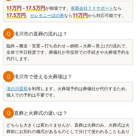
11万円
17.5万円
～
が相場です。
有限会社ＴＹサポート
なら
17.5万円
11万円
、
セレモニーほの香
なら
から対応可能です。
Q
滝川市の直葬の流れは？
臨終→搬送・安置→打ち合わせ→納棺→火葬→骨上げの流れで、
全体で半日程度です。葬儀社が市役所での手続きや火葬場予約を
代行します。
Q
滝川市で使える火葬場は？
滝の川斎苑
を利用します。火葬場予約は葬儀社が代行するため、
個人での予約は不要です。
Q
直葬と火葬式の違いは？
どちらも大きくは変わりませんが、直葬は火葬のみ、火葬式は火
葬前にお別れの儀式があるものとして分けて使われることもあり