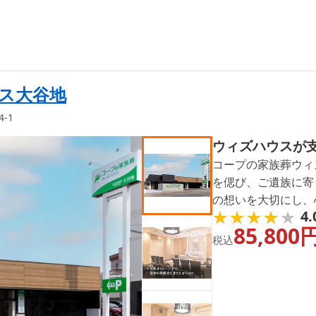
ス大谷地
-1
ウィズハウスが
コープの家族葬ウィ
を偲び、ご遺族に寄
の想いを大切にし、
★★★★★
★★★★★
4.
が私たちの使命です
85,800
不安を軽減するため
税込
す。