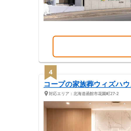
4
コープの家族葬ウィズハウ
対応エリア：
北海道
函館市
花園町27-2