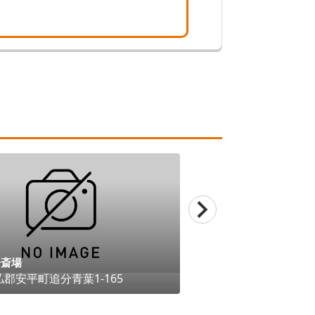
コープの家族葬ウ
千歳
北海道
千歳市
朝日
分斎場
払郡安平町
追分青葉1-165
219