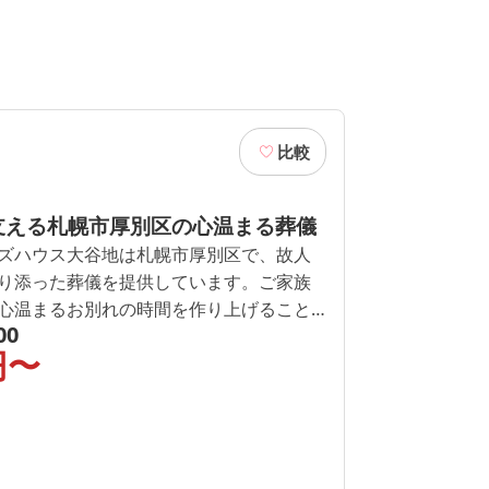
比較
支える札幌市厚別区の心温まる葬儀
ズハウス大谷地は札幌市厚別区で、故人
り添った葬儀を提供しています。ご家族
心温まるお別れの時間を作り上げること
00
。事前に明確な料金案内を行い、費用の
円〜
、予算に合わせたプランをご提案しま