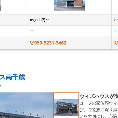
85,800円〜
8
ー
4
050-5231-3462
ス南千歳
9
ウィズハウスが
コープの家族葬ウィ
び、ご遺族に寄り添
いを大切にし、心温