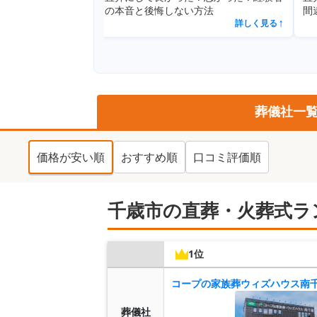
詳しく見る
の本音と後悔しない方法
間違えやす
↗
詳しく見る
↗
葬儀社一
価格が安い順
おすすめ順
口コミ評価順
千歳市の直葬・火葬式ラ
1位
コープの家族葬ウィズハウス南
葬儀社