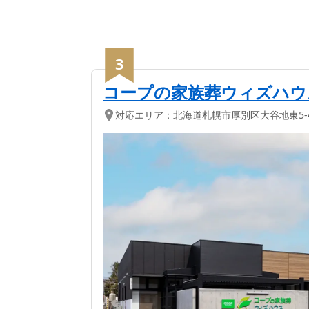
3
コープの家族葬ウィズハウ
対応エリア：
北海道
札幌市厚別区
大谷地東5-4