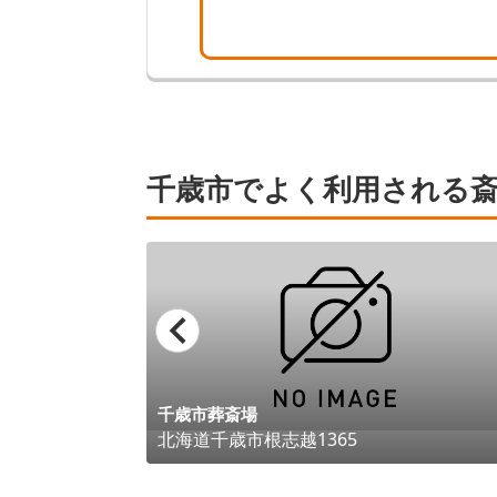
千歳市でよく利用される斎
千歳市葬斎場
北海道
千歳市
根志越1365