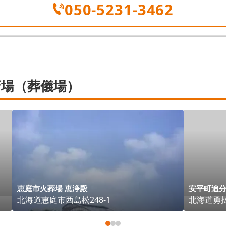
050-5231-3462
場（葬儀場）
恵庭市火葬場 恵浄殿
安平町追
北海道
恵庭市
西島松248-1
北海道
勇