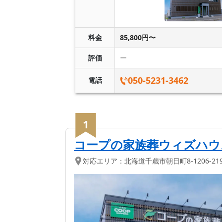
料金
85,800円〜
評価
ー
050-5231-3462
電話
1
コープの家族葬ウィズハウ
対応エリア：
北海道
千歳市
朝日町8-1206-21