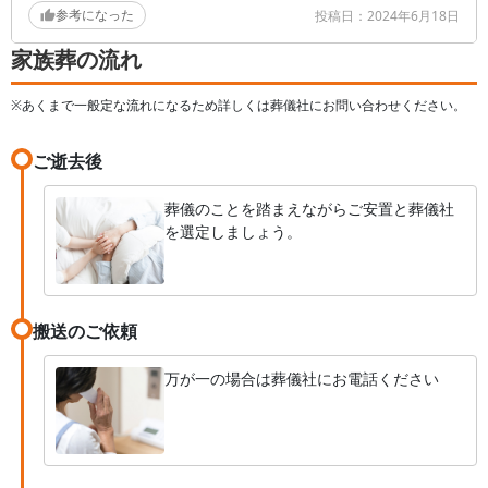
参考になった
投稿日：
2024年6月18日
Q実際にご利用頂いたご感想をご自由にご記入ください
ませ。
家族葬の流れ
何から何まで、全てお世話になりました！
※あくまで一般定な流れになるため詳しくは葬儀社にお問い合わせください。
本当にありがとうございます。
ご逝去後
私達に寄り添ってくれて、気持ちも落ち着きました。
心強かったです。
葬儀のことを踏まえながらご安置と葬儀社
を選定しましょう。
搬送のご依頼
万が一の場合は葬儀社にお電話ください