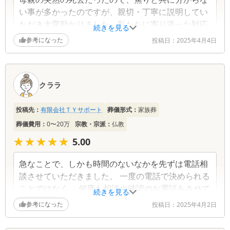
い事が多かったのですが、親切・丁寧に説明してい
ただき大変助かりました。私たちに寄り添った対応
続きを見る
をしていただき大変感謝しております。
参考になった
投稿日：
2025年4月4日
クララ
投稿先：
有限会社ＴＹサポート
葬儀形式：
家族葬
葬儀費用：
0〜20万
宗教・宗派：
仏教
★★★★★
★★★★★
5.00
急なことで、しかも時間のないなかを先ずは電話相
談させていただきました。 一度の電話で決められる
ことではなく、 何度も相談や確認のお電話をさせて
続きを見る
いただくことになりましたが、とても親身な対応を
参考になった
投稿日：
2025年4月2日
していただくことができました。 お手頃な価格もあ
りがたかったのですが、 なんといっても家族の気持