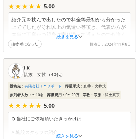
★★★★★
★★★★★
5.00
紹介元を挟んで出したので料金等最初から分かった
上ででしたがそれ以上の気遣い等頂き、代表の方が
本当に丁寧かつ親身に寄り添って貰えたので心強く
続きを見る
葬儀費用以上のお返しをしたいくらいでした。初め
参考になった
投稿日：
2024年11月8日
ての事であたふたありましたが冷静に対処できたの
もこちらの配慮の上とおもいます。理解していた親
族も絶賛しておりました。本当にありがとうござい
I.K
ました。
親族
女性
（
40代
）
投稿先：
有限会社ＴＹサポート
葬儀形式：
直葬・火葬式
参列者人数：
〜10名
葬儀費用：
0〜20万
宗教・宗派：
浄土真宗
★★★★★
★★★★★
5.00
Q 当社にご依頼頂いたきっかけは
A.施設スタッフの紹介
続きを見る