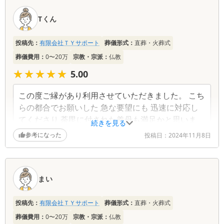
ちに寄り添っていただき、一緒に乗り越えていると
Tくん
いう感覚を感じながら、一連の葬儀を執り行うこと
ができました。まさに、【お値段以上、それ以上】
でした。改めて感謝申し上げます。
投稿先：
有限会社ＴＹサポート
葬儀形式：
直葬・火葬式
葬儀費用：
0〜20万
宗教・宗派：
仏教
★★★★★
★★★★★
5.00
この度ご縁があり利用させていただきました。 こち
らの都合でお願いした 急な要望にも 迅速に対応し
てくださり 荼毘に付された義母も満足かと思いま
続きを見る
す。 「TYサポート」代表者様の最初から最後まで親
参考になった
投稿日：
2024年11月8日
身に寄り添って頂いた姿勢、御言葉これからずっと
忘れることはないと思います。 本当にこの度はあり
がとうございました。
まい
投稿先：
有限会社ＴＹサポート
葬儀形式：
直葬・火葬式
葬儀費用：
0〜20万
宗教・宗派：
仏教