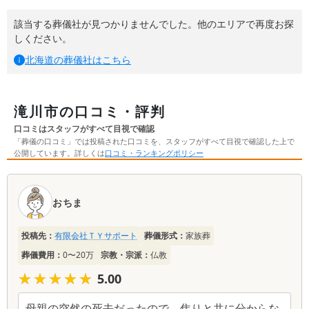
該当する葬儀社が見つかりませんでした。他のエリアで再度お探
しください。
北海道
の葬儀社はこちら
滝川市の口コミ・評判
口コミはスタッフがすべて目視で確認
「葬儀の口コミ」では投稿された口コミを、スタッフがすべて目視で確認した上で
公開しています。詳しくは
口コミ・ランキングポリシー
口
コ
おちま
ミ
一
投稿先：
有限会社ＴＹサポート
葬儀形式：
家族葬
覧
葬儀費用：
0〜20万
宗教・宗派：
仏教
★★★★★
★★★★★
5.00
母親の突然の死去だったので、焦りと共に分からな