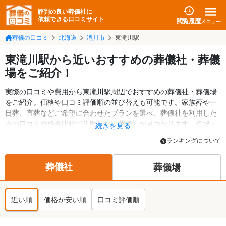
評判の良い葬儀社に
依頼できる口コミサイト
閲覧履歴
メニュー
葬儀の口コミ
北海道
滝川市
東滝川駅
東滝川駅から近いおすすめの葬儀社・葬儀
場をご紹介！
実際の口コミや費用から東滝川駅周辺でおすすめの葬儀社・葬儀場
をご紹介。価格や口コミ評価順の並び替えも可能です。家族葬や一
日葬、直葬などご希望に合わせたプランを選べ、葬儀社を利用した
方の口コミや料金比較で失敗しない葬儀社が見つかります。斎場・
続きを見る
葬儀場の情報も検索可能。滝川市の葬儀情報や給付金についての情
ランキングについて
報も掲載しています。24時間の相談受付で深夜・早朝でも対応可能
です。
葬儀社
葬儀場
近い順
価格が安い順
口コミ評価順