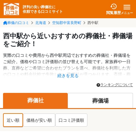
評判の良い葬儀社に
依頼できる口コミサイト
閲覧履歴
メニュー
葬儀の口コミ
北海道
空知郡中富良野町
西中駅
西中駅から近いおすすめの葬儀社・葬儀場
をご紹介！
実際の口コミや費用から西中駅周辺でおすすめの葬儀社・葬儀場を
ご紹介。価格や口コミ評価順の並び替えも可能です。家族葬や一日
葬、直葬などご希望に合わせたプランを選べ、葬儀社を利用した方
の口コミや料金比較で失敗しない葬儀社が見つかります。斎場・葬
続きを見る
儀場の情報も検索可能。空知郡中富良野町の葬儀情報や給付金につ
ランキングについて
いての情報も掲載しています。24時間の相談受付で深夜・早朝でも
対応可能です。
葬儀社
葬儀場
近い順
価格が安い順
口コミ評価順