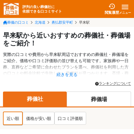
評判の良い葬儀社に
依頼できる口コミサイト
閲覧履歴
メニュー
葬儀の口コミ
北海道
勇払郡安平町
早来駅
早来駅から近いおすすめの葬儀社・葬儀場
をご紹介！
実際の口コミや費用から早来駅周辺でおすすめの葬儀社・葬儀場を
ご紹介。価格や口コミ評価順の並び替えも可能です。家族葬や一日
葬、直葬などご希望に合わせたプランを選べ、葬儀社を利用した方
の口コミや料金比較で失敗しない葬儀社が見つかります。斎場・葬
続きを見る
儀場の情報も検索可能。勇払郡安平町の葬儀情報や給付金について
ランキングについて
の情報も掲載しています。24時間の相談受付で深夜・早朝でも対応
可能です。
葬儀社
葬儀場
近い順
価格が安い順
口コミ評価順