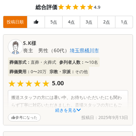
総合評価
4.9
投稿日順
5
4
3
2
1
点
点
点
点
点
S.K様
喪主
男性
（
60代
）
埼玉県
桶川市
葬儀形式：
直葬・火葬式
参列者人数：
〜10名
葬儀費用：
0〜20万
宗教・宗派：
その他
★★★★★
★★★★★
5.00
搬送スタッフの方には暑い中、お待ちいただいたにも関わ
らず丁寧に対応いただきました。斎場スタッフの方にもご
続きを見る
配慮いただき感謝しております。
投稿日：
2025年9月13日
参考になった
葬儀社からの返信コメント