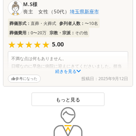
M.S様
この度はあおばの火葬式にご縁をいただき感
喪主
女性
（
50代
）
埼玉県
新座市
謝申し上げます。 口コミ高評価いただき誠に
ありがとうございます。 暑い中、搬送スタッ
葬儀形式：
直葬・火葬式
参列者人数：
〜10名
フの対応にご満足いただけたこと、そして斎
葬儀費用：
0〜20万
宗教・宗派：
その他
場スタッフの心遣いにも感謝のお言葉をいた
★★★★★
★★★★★
だき、大変嬉しく思います。 いただいたご評
5.00
価を励みに今後もスタッフの育成、サービス
向上に努めて参ります。 ありがとうございま
不満な点は何もありません。
した。
日曜なのに早急に病院に迎えにきてくださいました。担当
続きを見る
の木下さんは親切で丁寧で非常にいい方でした。感じよく
投稿日：
2025年9月12日
参考になった
教えていただけたり、わがままを聞いてくださったり、機
転が効いた様々な対応をしていただき、すごいなあ、プロ
だなあと感心しました。木下さんに担当していただけて本
もっと見る
当に良かったです。
葬儀社からの返信コメント
この度はあおばの火葬式にご縁をいただき感