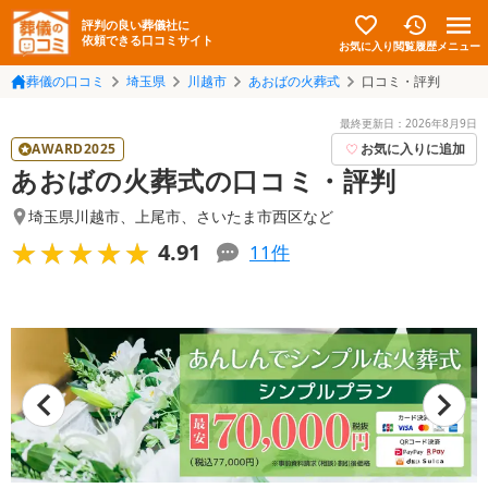
評判の良い葬儀社に
依頼できる口コミサイト
お気に入り
メニュー
閲覧履歴
葬儀の口コミ
埼玉県
川越市
あおばの火葬式
口コミ・評判
最終更新日：
2026年8月9日
AWARD2025
お気に入りに追加
あおばの火葬式の口コミ・評判
埼玉県川越市
、
上尾市
、
さいたま市西区
など
★★★★★
★★★★★
4.91
11
件