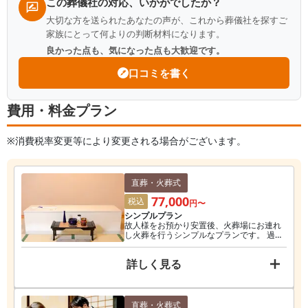
この葬儀社の対応、いかがでしたか？
大切な方を送られたあなたの声が、これから葬儀社を探すご
家族にとって何よりの判断材料になります。
良かった点も、気になった点も大歓迎です。
口コミを書く
費用・料金プラン
※消費税率変更等により変更される場合がございます。
直葬・火葬式
77,000
税込
円〜
シンプルプラン
故人様をお預かり安置後、火葬場にお連れ
し火葬を行うシンプルなプランです。 過剰
なサービスを省略し最も費用を抑えること
ができます。 ※火葬式当日に火葬場にて5分
詳しく見る
ほどのお別れが可能です ※料金は事前資料
請求（予約）などの割引適用後の価格で
す。
直葬・火葬式