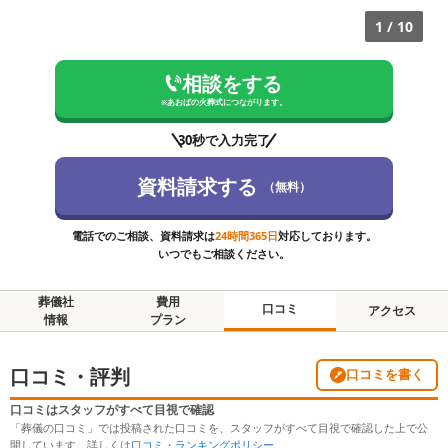
1
/
10
相談をする
※
あおばの火葬式
につながります。
30秒で入力完了
資料請求する
（無料）
電話でのご相談、資料請求は
24時間365日
対応しております。
いつでもご相談ください。
葬儀社
費用
口コミ
アクセス
情報
プラン
口コミ・評判
口コミを書く
口コミはスタッフがすべて目視で確認
「葬儀の口コミ」では投稿された口コミを、スタッフがすべて目視で確認した上で公
開しています。詳しくは
口コミ・ランキングポリシー