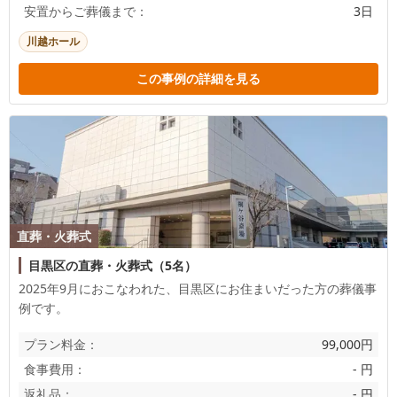
安置からご葬儀まで：
3日
川越ホール
この事例の詳細を見る
直葬・火葬式
目黒区の直葬・火葬式（5名）
2025年9月におこなわれた、
目黒区
にお住まいだった方の葬儀事
例です。
プラン料金：
99,000円
食事費用：
- 円
返礼品：
- 円