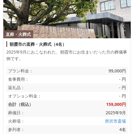
直葬・火葬式
朝霞市の直葬・火葬式（4名）
2025年9月におこなわれた、
朝霞市
にお住まいだった方の葬儀事
例です。
プラン料金：
99,000円
食事費用：
- 円
返礼品：
- 円
オプション料金：
- 円
合計（税込）
159,000円
葬儀日：
2025年9月
火葬場：
所沢市斎場
参列者：
4名