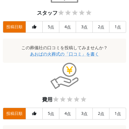
謝申し上げます。 口コミ高評価いただき誠に
ありがとうございます。 担当スタッフへお褒
スタッフ
めのお言葉をいただき大変励みになります。
いただいたご評価を励みに今後もスタッフの
投稿日順
5
4
3
2
1
点
点
点
点
点
育成、サービス向上に努めて参ります。 あり
がとうございました。
この
葬儀社
の口コミを投稿してみませんか？
あおばの火葬式
の「口コミ」を書く
費用
投稿日順
5
4
3
2
1
点
点
点
点
点