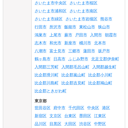
さいたま市中央区
さいたま市桜区
さいたま市浦和区
さいたま市南区
さいたま市緑区
さいたま市岩槻区
熊谷市
行田市
所沢市
飯能市
東松山市
狭山市
鴻巣市
上尾市
蕨市
戸田市
入間市
朝霞市
志木市
和光市
新座市
桶川市
北本市
八潮市
富士見市
三郷市
蓮田市
坂戸市
鶴ヶ島市
日高市
ふじみ野市
北足立郡伊奈町
入間郡三芳町
入間郡毛呂山町
入間郡越生町
比企郡滑川町
比企郡嵐山町
比企郡小川町
比企郡川島町
比企郡吉見町
比企郡鳩山町
比企郡ときがわ町
東京都
世田谷区
府中市
千代田区
中央区
港区
新宿区
文京区
台東区
墨田区
江東区
品川区
目黒区
大田区
渋谷区
中野区