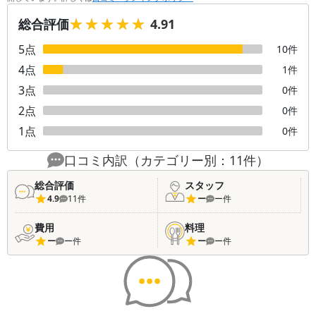
★★★★★
★★★★★
総合評価
4.91
5
点
10
件
4
点
1
件
3
点
0
件
2
点
0
件
1
点
0
件
口コミ内訳（カテゴリー別：
11
件）
総合評価
スタッフ
4.9
11
件
ー
ー
件
費用
料理
ー
ー
件
ー
ー
件