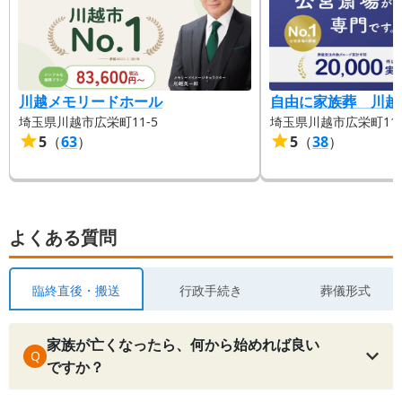
川越メモリードホール
自由に家族葬 川越
埼玉県川越市広栄町11-5
埼玉県川越市広栄町11-
5
（
63
）
5
（
38
）
よくある質問
臨終直後・搬送
行政手続き
葬儀形式
家族が亡くなったら、何から始めれば良い
Q
ですか？