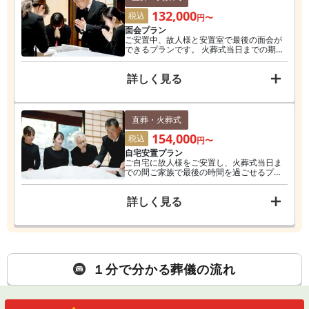
132,000
税込
円〜
面会プラン
ご安置中、故人様と安置室で最後の面会が
できるプランです。 火葬式当日までの期
間、安置室にお越しいただき面会をしてい
ただけます。 お通夜・告別式は不要だが最
詳しく見る
後のお別れの時間がほしいという方におす
すめです。 ※料金は事前資料請求（予約）
などの割引適用後の価格です。
直葬・火葬式
154,000
税込
円〜
自宅安置プラン
ご自宅に故人様をご安置し、火葬式当日ま
での間ご家族で最後の時間を過ごせるプラ
ンです。 思い出がたくさん詰まったご自宅
に故人様をご安置し、ご家族で一緒にゆっ
詳しく見る
たりと過ごすことができます。 ※料金は事
前資料請求（予約）などの割引適用後の価
格です。
１分で分かる葬儀の流れ