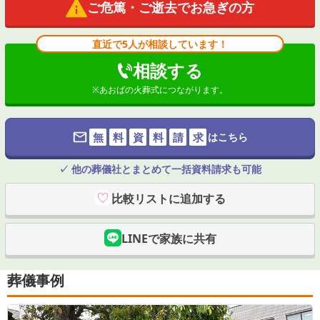
ご危篤・ご逝去でお急ぎの方
直近で5人が相談しています！
相談する
※
あおばの火葬式
につながります。
無
料
資
料
請
求
はこちら
✓ 他の葬儀社とまとめて一括資料請求も可能
比較リストに追加する
LINEで家族に共有
葬儀事例