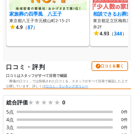
家族葬の四季風 八王子
相談できるお葬式
東京都八王子市元横山町2-15-21
東京都足立区梅島3-3
4.9
（
87
）
井2F
4.93
（
344
）
口コミ・評判
口コミを書く
口コミはスタッフがすべて目視で確認
「葬儀の口コミ」では投稿された口コミを、スタッフがすべて目視で確認した上で
公開しています。詳しくは
口コミ・ランキングポリシー
★★★★★
★★★★★
総合評価
0
5
点
0
件
4
点
0
件
3
点
0
件