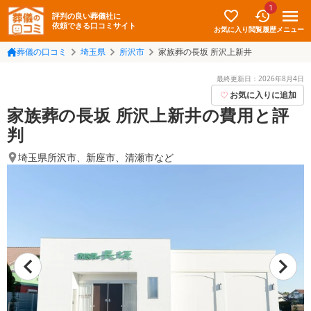
1
評判の良い葬儀社に
依頼できる口コミサイト
お気に入り
メニュー
閲覧履歴
葬儀の口コミ
埼玉県
所沢市
家族葬の長坂 所沢上新井
最終更新日：
2026年8月4日
お気に入りに追加
家族葬の長坂 所沢上新井の費用と評
判
埼玉県所沢市
、
新座市
、
清瀬市
など