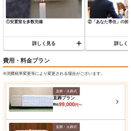
①安置室を多数完備
②「あなた専任」の担
詳しく見る
詳しく
費用・料金プラン
※消費税率変更等により変更される場合がございます。
直葬・火葬式
直葬プラン
99,000
税込
円〜
直葬・火葬式