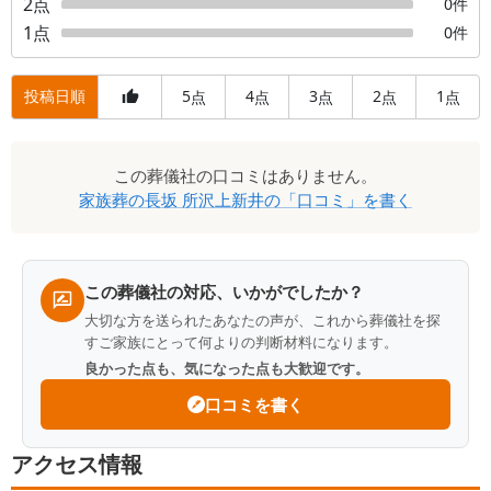
2
点
0
件
1
点
0
件
投稿日順
5
4
3
2
1
点
点
点
点
点
口
この
葬儀社
の口コミはありません。
コ
家族葬の長坂 所沢上新井
の「口コミ」を書く
ミ
一
覧
この葬儀社の対応、いかがでしたか？
大切な方を送られたあなたの声が、これから葬儀社を探
すご家族にとって何よりの判断材料になります。
良かった点も、気になった点も大歓迎です。
口コミを書く
アクセス情報