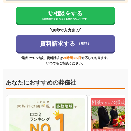
相談をする
※
家族葬の長坂 所沢上新井
につながります。
30秒で入力完了
資料請求する
（無料）
電話でのご相談、資料請求は
24時間365日
対応しております。
いつでもご相談ください。
あなたにおすすめの葬儀社