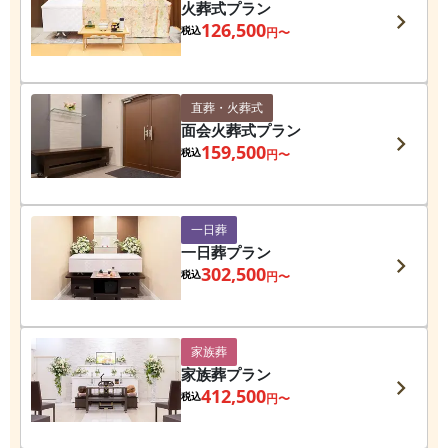
火葬式プラン
126,500
税込
円〜
直葬・火葬式
面会火葬式プラン
159,500
税込
円〜
一日葬
一日葬プラン
302,500
税込
円〜
家族葬
家族葬プラン
412,500
税込
円〜