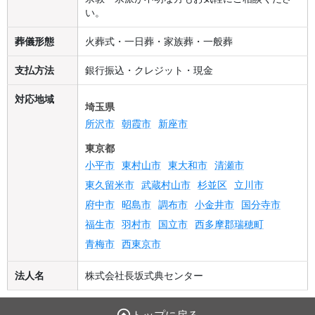
い。
葬儀形態
火葬式・一日葬・家族葬・一般葬
支払方法
銀行振込・クレジット・現金
対応地域
埼玉県
所沢市
朝霞市
新座市
東京都
小平市
東村山市
東大和市
清瀬市
東久留米市
武蔵村山市
杉並区
立川市
府中市
昭島市
調布市
小金井市
国分寺市
福生市
羽村市
国立市
西多摩郡瑞穂町
青梅市
西東京市
法人名
株式会社長坂式典センター
トップに戻る