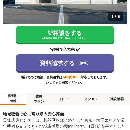
1
/
5
相談をする
※
家族葬の長坂 所沢上新井
につながります。
30秒で入力完了
資料請求する
（無料）
電話でのご相談、資料請求は
24時間365日
対応しております。
いつでもご相談ください。
葬儀社
費用
口コミ
アクセス
施設情報
情報
プラン
地域密着で心に寄り添う安心葬儀
長坂式典センターは、杉並区をはじめとした東京・埼玉エリアで長
年葬儀を支えてきた地域密着型の葬儀社です。1日1組を基本とした