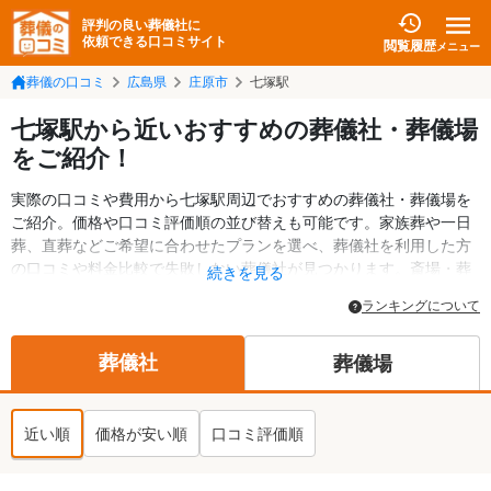
評判の良い葬儀社に
依頼できる口コミサイト
閲覧履歴
メニュー
葬儀の口コミ
広島県
庄原市
七塚駅
七塚駅から近いおすすめの葬儀社・葬儀場
をご紹介！
実際の口コミや費用から七塚駅周辺でおすすめの葬儀社・葬儀場を
ご紹介。価格や口コミ評価順の並び替えも可能です。家族葬や一日
葬、直葬などご希望に合わせたプランを選べ、葬儀社を利用した方
の口コミや料金比較で失敗しない葬儀社が見つかります。斎場・葬
続きを見る
儀場の情報も検索可能。庄原市の葬儀情報や給付金についての情報
ランキングについて
も掲載しています。24時間の相談受付で深夜・早朝でも対応可能で
す。
葬儀社
葬儀場
近い順
価格が安い順
口コミ評価順