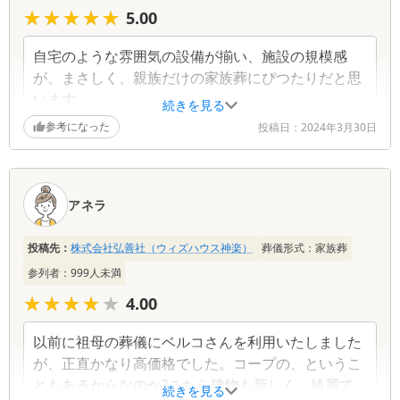
★★★★★
★★★★★
5.00
自宅のような雰囲気の設備が揃い、施設の規模感
が、まさしく、親族だけの家族葬にぴつたりだと思
います。
続きを見る
参考になった
投稿日：
2024年3月30日
アネラ
投稿先：
株式会社弘善社（ウィズハウス神楽）
葬儀形式：
家族葬
参列者：
999
人未満
★★★★★
★★★★★
4.00
以前に祖母の葬儀にベルコさんを利用いたしました
が、正直かなり高価格でした。コープの、というこ
ともあるからなのか?こちら建物も新しく、綺麗で
続きを見る