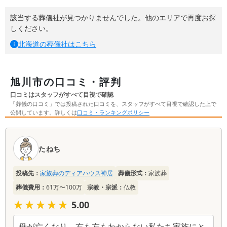
該当する葬儀社が見つかりませんでした。他のエリアで再度お探
しください。
北海道
の葬儀社はこちら
旭川市の口コミ・評判
口コミはスタッフがすべて目視で確認
「葬儀の口コミ」では投稿された口コミを、スタッフがすべて目視で確認した上で
公開しています。詳しくは
口コミ・ランキングポリシー
口
コ
たねち
ミ
一
投稿先：
家族葬のディアハウス神居
葬儀形式：
家族葬
覧
葬儀費用：
61万〜100万
宗教・宗派：
仏教
★★★★★
★★★★★
5.00
母が亡くなり、右も左もわからない私たち家族にと