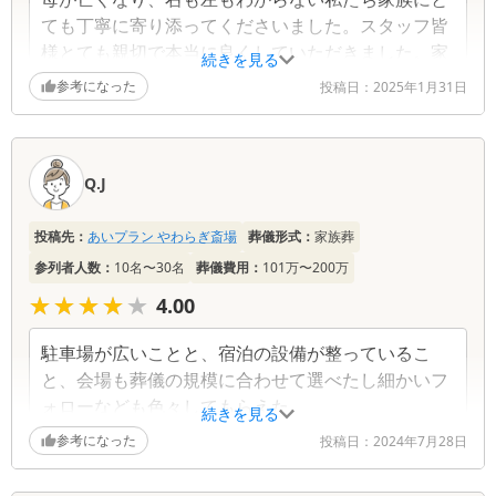
ても丁寧に寄り添ってくださいました。スタッフ皆
様とても親切で本当に良くしていただきました。家
続きを見る
族全員とても感謝しています。こちらに依頼して心
参考になった
投稿日：
2025年1月31日
から良かったと思っています。
Q.J
投稿先：
あいプラン やわらぎ斎場
葬儀形式：
家族葬
参列者人数：
10名〜30名
葬儀費用：
101万〜200万
★★★★★
★★★★★
4.00
駐車場が広いことと、宿泊の設備が整っているこ
と、会場も葬儀の規模に合わせて選べたし細かいフ
ォローなども色々してもらえた
続きを見る
参考になった
投稿日：
2024年7月28日