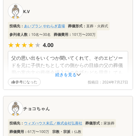
K.V
投稿先：
あいプラン やわらぎ斎場
葬儀形式：
直葬・火葬式
参列者人数：
10名〜30名
葬儀費用：
101万〜200万
★★★★★
★★★★★
4.00
父の思い出をいくつか聞いてくれて、そのエピソー
ドを元に子供たちとしての側からの目線の父の葬儀
用の案内文や葬儀会場入口の色紙などを用意しても
続きを見る
らえた
参考になった
投稿日：
2024年7月27日
チョコちゃん
投稿先：
ウィズハウス末広／株式会社弘善社
葬儀形式：
家族葬
葬儀費用：
61万〜100万
宗教・宗派：
仏教