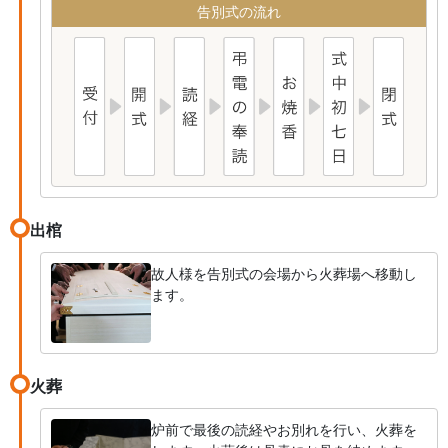
告別式の流れ
出棺
故人様を告別式の会場から火葬場へ移動し
ます。
火葬
炉前で最後の読経やお別れを行い、火葬を