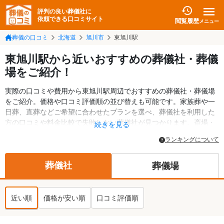
評判の良い葬儀社に
依頼できる口コミサイト
閲覧履歴
メニュー
葬儀の口コミ
北海道
旭川市
東旭川駅
東旭川駅から近いおすすめの葬儀社・葬儀
場をご紹介！
実際の口コミや費用から東旭川駅周辺でおすすめの葬儀社・葬儀場
をご紹介。価格や口コミ評価順の並び替えも可能です。家族葬や一
日葬、直葬などご希望に合わせたプランを選べ、葬儀社を利用した
方の口コミや料金比較で失敗しない葬儀社が見つかります。斎場・
続きを見る
葬儀場の情報も検索可能。旭川市の葬儀情報や給付金についての情
ランキングについて
報も掲載しています。24時間の相談受付で深夜・早朝でも対応可能
です。
葬儀社
葬儀場
近い順
価格が安い順
口コミ評価順