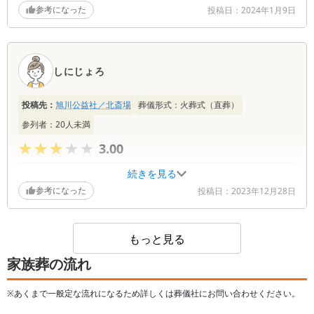
中味も揃っている割に良心的な価格で不自由無く、
参考になった
投稿日：
2024年1月9日
親切なサポートを受けながら、安心して利用するこ
とが出来ると思います。友人からも良いですよとお
話しを聞いて参りました。
しにじょろ
投稿先：
旭川公益社／北斎場
葬儀形式：
火葬式（直葬）
参列者：
20
人未満
★★★★★
★★★★★
3.00
続きを見る
参考になった
投稿日：
2023年12月28日
もっと見る
家族葬の流れ
※あくまで一般定な流れになるため詳しくは葬儀社にお問い合わせください。