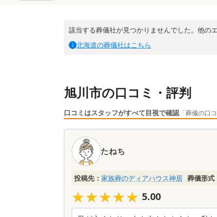
該当する葬儀社が見つかりませんでした。他の
北海道
の葬儀社はこちら
旭川市の口コミ・評判
口コミはスタッフがすべて目視で確認
「葬儀の口コ
口
コ
たねち
ミ
一
覧
投稿先：
家族葬のディアハウス神居
葬儀形式
★★★★★
★★★★★
5.00