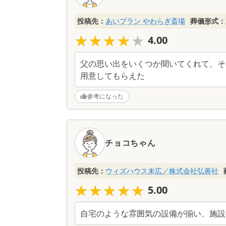
投稿先：
あいプラン やわらぎ斎場
葬儀形式：
★★★★★
★★★★★
4.00
父の思い出をいくつか聞いてくれて、そ
用意してもらえた
参考になった
チョコちゃん
投稿先：
ウィズハウス末広／株式会社弘善社
★★★★★
★★★★★
5.00
自宅のような雰囲気の設備が揃い、施設