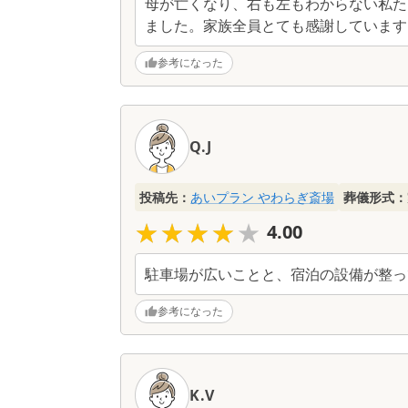
母が亡くなり、右も左もわからない私た
ました。家族全員とても感謝しています
参考になった
Q.J
投稿先：
あいプラン やわらぎ斎場
葬儀形式：
★★★★★
★★★★★
4.00
駐車場が広いことと、宿泊の設備が整っ
参考になった
K.V