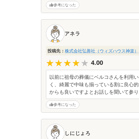
参考になった
アネラ
投稿先：
株式会社弘善社（ウィズハウス神楽）
★★★★★
★★★★★
4.00
以前に祖母の葬儀にベルコさんを利用い
く、綺麗で中味も揃っている割に良心的
からも良いですよとお話しを聞いて参り
参考になった
しにじょろ