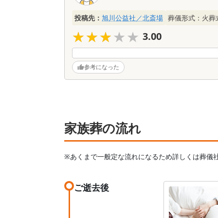
投稿先：
旭川公益社／北斎場
葬儀形式：
火葬
★★★★★
★★★★★
3.00
参考になった
家族葬の流れ
※あくまで一般定な流れになるため詳しくは葬儀
ご逝去後