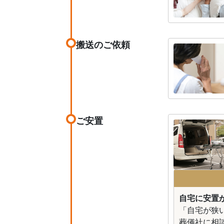
搬送のご依頼
ご安置
自宅に安置が
「自宅が狭
葬儀社に相