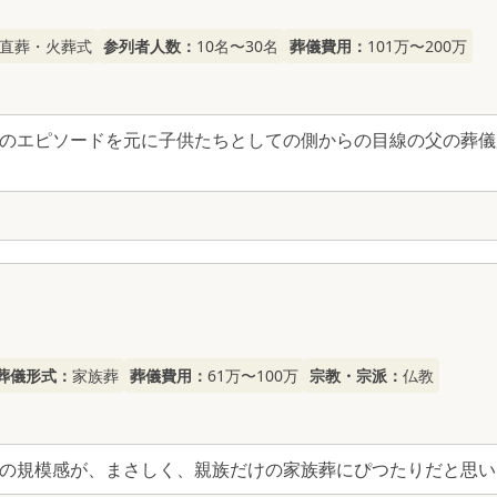
直葬・火葬式
参列者人数：
10名〜30名
葬儀費用：
101万〜200万
のエピソードを元に子供たちとしての側からの目線の父の葬儀
葬儀形式：
家族葬
葬儀費用：
61万〜100万
宗教・宗派：
仏教
の規模感が、まさしく、親族だけの家族葬にぴつたりだと思い