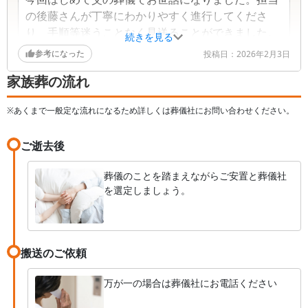
の後藤さんが丁寧にわかりやすく進行してくださ
り、手順等迷うことなく見送ることができました。
続きを見る
遠方からの参列も、見送り前日に宿泊までできたこ
参考になった
投稿日：
2026年2月3日
とで急な宿探しもしなくて済みました。きちんとし
家族葬の流れ
た朝食と、入浴もできたこと、設備も充実したホー
ルさん、スタッフの皆さまに御礼申し上げます。お
※あくまで一般定な流れになるため詳しくは葬儀社にお問い合わせください。
世話になりました。
ご逝去後
葬儀のことを踏まえながらご安置と葬儀社
を選定しましょう。
搬送のご依頼
万が一の場合は葬儀社にお電話ください