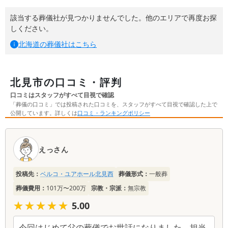
該当する葬儀社が見つかりませんでした。他のエリアで再度お探
しください。
北海道
の葬儀社はこちら
北見市の口コミ・評判
口コミはスタッフがすべて目視で確認
「葬儀の口コミ」では投稿された口コミを、スタッフがすべて目視で確認した上で
公開しています。詳しくは
口コミ・ランキングポリシー
口
コ
えっさん
ミ
一
投稿先：
ベルコ・ユアホール北見西
葬儀形式：
一般葬
覧
葬儀費用：
101万〜200万
宗教・宗派：
無宗教
★★★★★
★★★★★
5.00
今回はじめて父の葬儀でお世話になりました。担当