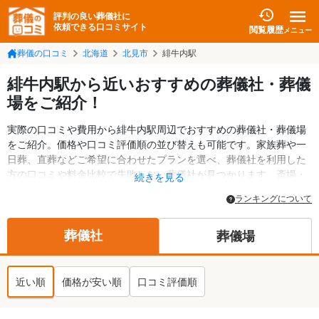
評判の良い葬儀社に
依頼できる口コミサイト
閲覧履歴
メニュー
葬儀の口コミ
北海道
北見市
緋牛内駅
緋牛内駅から近いおすすめの葬儀社・葬儀
場をご紹介！
実際の口コミや費用から緋牛内駅周辺でおすすめの葬儀社・葬儀場
をご紹介。価格や口コミ評価順の並び替えも可能です。家族葬や一
日葬、直葬などご希望に合わせたプランを選べ、葬儀社を利用した
方の口コミや料金比較で失敗しない葬儀社が見つかります。斎場・
続きを見る
葬儀場の情報も検索可能。北見市の葬儀情報や給付金についての情
ランキングについて
報も掲載しています。24時間の相談受付で深夜・早朝でも対応可能
です。
葬儀社
葬儀場
近い順
価格が安い順
口コミ評価順