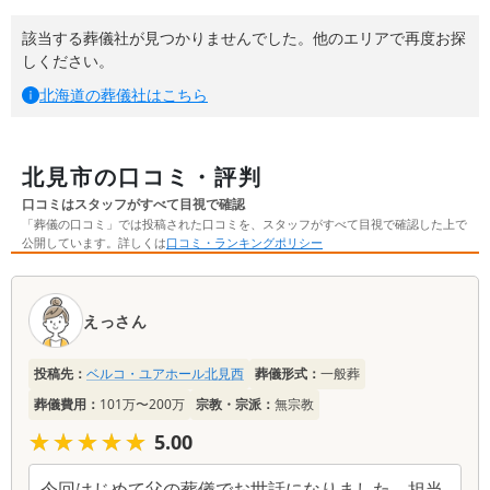
該当する葬儀社が見つかりませんでした。他のエリアで再度お探
しください。
北海道
の葬儀社はこちら
北見市の口コミ・評判
口コミはスタッフがすべて目視で確認
「葬儀の口コミ」では投稿された口コミを、スタッフがすべて目視で確認した上で
公開しています。詳しくは
口コミ・ランキングポリシー
口
コ
えっさん
ミ
一
投稿先：
ベルコ・ユアホール北見西
葬儀形式：
一般葬
覧
葬儀費用：
101万〜200万
宗教・宗派：
無宗教
★★★★★
★★★★★
5.00
今回はじめて父の葬儀でお世話になりました。担当