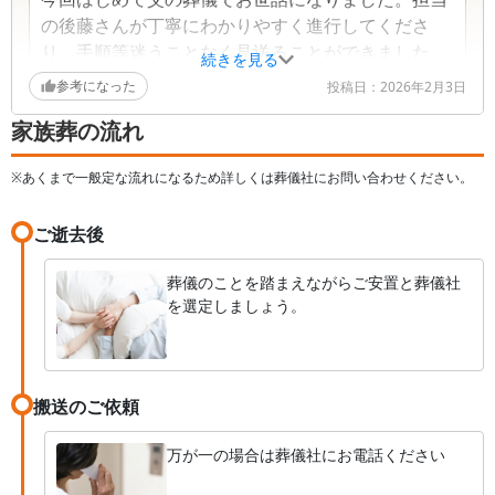
の後藤さんが丁寧にわかりやすく進行してくださ
り、手順等迷うことなく見送ることができました。
続きを見る
遠方からの参列も、見送り前日に宿泊までできたこ
参考になった
投稿日：
2026年2月3日
とで急な宿探しもしなくて済みました。きちんとし
家族葬の流れ
た朝食と、入浴もできたこと、設備も充実したホー
ルさん、スタッフの皆さまに御礼申し上げます。お
※あくまで一般定な流れになるため詳しくは葬儀社にお問い合わせください。
世話になりました。
ご逝去後
葬儀のことを踏まえながらご安置と葬儀社
を選定しましょう。
搬送のご依頼
万が一の場合は葬儀社にお電話ください