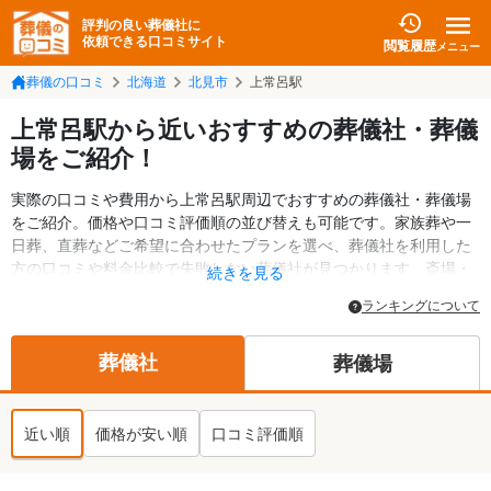
評判の良い葬儀社に
依頼できる口コミサイト
閲覧履歴
メニュー
葬儀の口コミ
北海道
北見市
上常呂駅
上常呂駅から近いおすすめの葬儀社・葬儀
場をご紹介！
実際の口コミや費用から上常呂駅周辺でおすすめの葬儀社・葬儀場
をご紹介。価格や口コミ評価順の並び替えも可能です。家族葬や一
日葬、直葬などご希望に合わせたプランを選べ、葬儀社を利用した
方の口コミや料金比較で失敗しない葬儀社が見つかります。斎場・
続きを見る
葬儀場の情報も検索可能。北見市の葬儀情報や給付金についての情
ランキングについて
報も掲載しています。24時間の相談受付で深夜・早朝でも対応可能
です。
葬儀社
葬儀場
近い順
価格が安い順
口コミ評価順