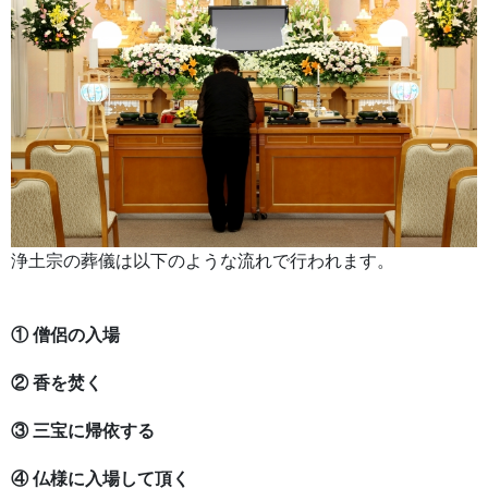
浄土宗の葬儀は以下のような流れで行われます。
① 僧侶の入場
② 香を焚く
③ 三宝に帰依する
④ 仏様に入場して頂く