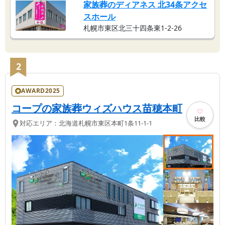
家族葬のディアネス 北34条アクセ
スホール
札幌市東区北三十四条東1-2-26
2
AWARD2025
コープの家族葬ウィズハウス苗穂本町
比較
対応エリア：
北海道
札幌市東区
本町1条11-1-1