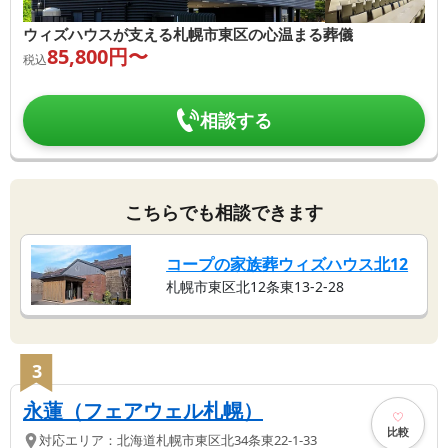
ウィズハウスが支える札幌市東区の心温まる葬儀
85,800
円〜
税込
相談する
こちらでも相談できます
コープの家族葬ウィズハウス北12
札幌市東区北12条東13-2-28
3
永蓮（フェアウェル札幌）
比較
対応エリア：
北海道
札幌市東区
北34条東22-1-33