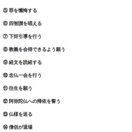
⑤ 罪を懺悔する
⑥ 四智讃を唱える
⑦ 下炬引導を行う
⑧ 教義を会得できるよう願う
⑨ 経文を読経する
⑩ 念仏一会を行う
⑪ 往生を願う
⑫ 阿弥陀仏への帰依を誓う
⑬ 仏様を送る
⑭ 僧侶が退場