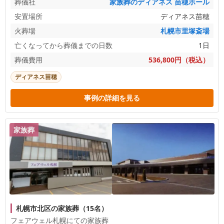
葬儀社
家族葬のディアネス 苗穂ホール
安置場所
ディアネス苗穂
火葬場
札幌市里塚斎場
亡くなってから葬儀までの日数
1日
葬儀費用
536,800円（税込）
ディアネス苗穂
事例の詳細を見る
家族葬
札幌市北区の家族葬（15名）
フェアウェル札幌にての家族葬