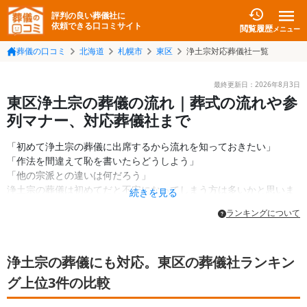
評判の良い葬儀社に
依頼できる口コミサイト
閲覧履歴
メニュー
葬儀の口コミ
北海道
札幌市
東区
浄土宗対応葬儀社一覧
最終更新日：
2026年8月3日
東区浄土宗の葬儀の流れ｜葬式の流れや参
列マナー、対応葬儀社まで
「初めて浄土宗の葬儀に出席するから流れを知っておきたい」
「作法を間違えて恥を書いたらどうしよう」
「他の宗派との違いは何だろう」
浄土宗の葬儀は初めてだと不安になってしまう方は多いかと思いま
続きを見る
す。
ランキングについて
作法を間違えて、恥をかいたり迷惑を掛けたりすることは避けたい
ものですよね。
浄土宗の葬儀にも対応。東区の葬儀社ランキン
でも浄土宗特有の儀式は難しいものではありませんし、他の宗派と
共通している部分が多いです。
グ上位3件の比較
この記事では浄土宗の葬儀の特徴や流れについて解説します。
これから出席する予定の方は参考にしてみてください。