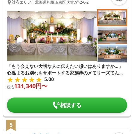
対応エリア：
北海道
札幌市東区
伏古7条2-6-2
「もう会えない大切な人に伝えたい想いはありますか…」
心温まるお別れをサポートする家族葬のメモリーズてんそ
★★★★★
★★★★★
5.00
うです
131,340
円〜
税込
相談する
5