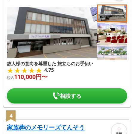
故人様の意向を尊重した 旅立ちのお手伝い
★★★★★
★★★★★
4.75
110,000
円〜
税込
相談する
4
家族葬のメモリーズてんそう
比較