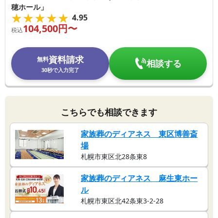
穂ホール」
★★★★★
★★★★★
4.95
104,500
円〜
税込
資料請求
無料
相談する
30秒で入力完了
こちらでも相談できます
家族葬のディアネス 東区博善斎
場
札幌市東区北28条東8
家族葬のディアネス 麻生東ホー
ル
札幌市東区北42条東3-2-28