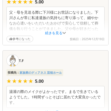
★★★★★
★★★★★
5.00
な点などございましたら、いつでもお気軽にご相談
ください。心よりお見舞い申し上げます。
父・母を見送る際に下川様にお世話になりました。下
川さんが常に私達遺族の気持ちに寄り添って、細やか
なお心遣いをいただいたおかげで安心して信頼して葬
儀を執り行うことができました。父や母が好きだった
続きを見る
モノと、いつもステキに祭壇に飾っていただき、父母
参考になった
が一番喜んでいると思います。また、下川さんの説明
投稿日：
2025年12月19日
はいつも丁寧で的確で不安な私達遺族にとっては何よ
りの支えでした。本当に感謝の気持ちでいっぱいで
す。ありがとうございました。母の葬儀で2日間お世話
T.F
になった若い女性の納棺師の方、母が生前とあまり変
わらずとても美しいお化粧や髪型で旅立つことが出
来、とても感動しました。母のお気に入りの口紅を使
投稿先：
家族葬のディアネス 苗穂ホール
っていただき、嬉しかったです。
★★★★★
★★★★★
5.00
葬儀社からの返信コメント
湯灌の際のメイクがよかったです。まるで生きている
ようでした。1時間ずっとそばに居れて大変良かったで
この度は、私どもの葬儀をご利用いただき、誠にあ
す。
りがとうございました。 下川をはじめスタッフ一