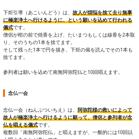
下炬引導（あこいんどう）は、
故人が煩悩を捨て去り無事
に極楽浄土へ行けるように、という願いを込めて行われる
儀式
です。
僧侶が棺の前で焼香を上げ、たいまつもしくは線香を2本取
り、そのうちの1本を捨てます。
そして残った1本で円を描き、下炬の偈を読んでその1本も
捨てます。
参列者は願いを込めて南無阿弥陀仏と10回唱えます。
念仏一会
念仏一会（ねんぶついちえ）は、
阿弥陀様の救いによって
故人が極楽浄土へ行けるように願って、僧侶と参列者が念
仏を唱える儀式
です。
複数回「南無阿弥陀仏」と唱えますが、一般的には10回以