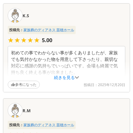
口
コ
K.S
ミ
一
投稿先：
家族葬のディアネス 苗穂ホール
覧
★★★★★
★★★★★
5.00
初めての事でわからない事が多くありましたが、家族
でも気付かなかった物を用意して下さったり、親切な
対応に感謝の気持ちでいっぱいです。会場も綺麗で気
持ち良く終える事が出来ました。
続きを見る
参考になった
投稿日：
2025年12月20日
葬儀社からの返信コメント
この度は、大切な時にお手伝いをさせていただき、
誠にありがとうございました。初めてのことだった
R.M
とのこと、ご不安な中、私どもの対応にご満足いた
だけたこと、大変嬉しく思います。ご家族の気づか
投稿先：
家族葬のディアネス 苗穂ホール
ない部分まで配慮し、会場も気持ち良くお過ごしい
ただけたとのこと、安堵いたしました。何かご不明