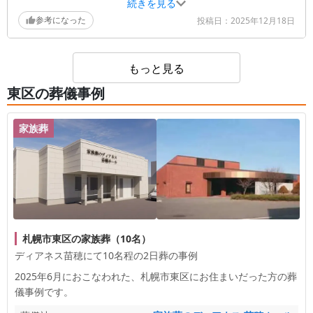
同、故人様への想いを大切に、ご家族様のお気持ち
続きを見る
葬儀社からの返信コメント
に寄り添えたのでしたら幸いです。祭壇に飾られた
参考になった
投稿日：
2025年12月18日
お好きだった品々、そして納棺師によるお化粧で、
この度は、温かいお言葉をいただき、誠にありがと
お母様が安らかな旅立ちを迎えられたとのこと、私
うございます。湯灌でのメイクに関しまして、故人
共も大変嬉しく思います。 何かご心境の変化やご
もっと見る
様のお姿がまるで生きているようだったとのこと、
不安なことがございましたら、いつでもお気軽にご
大変嬉しく、安堵いたしました。大切な時間をご家
相談ください。心よりお悔やみ申し上げます。
東区の葬儀事例
族様と共にお過ごしいただけたことも、私共の喜び
です。何かご心労なことがございましたら、いつで
家族葬
もご相談ください。心より寄り添わせていただきま
す。
札幌市東区の家族葬（10名）
ディアネス苗穂にて10名程の2日葬の事例
2025年6月におこなわれた、
札幌市東区
にお住まいだった方の葬
儀事例です。