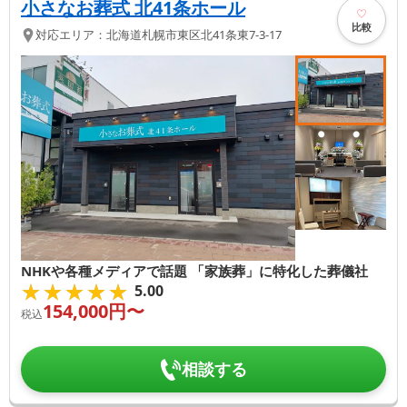
小さなお葬式 北41条ホール
比較
対応エリア：
北海道
札幌市東区
北41条東7-3-17
NHKや各種メディアで話題 「家族葬」に特化した葬儀社
★★★★★
★★★★★
5.00
154,000
円〜
税込
相談する