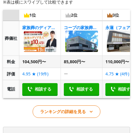
※表は横にスワイプして比較できます
1位
2位
3位
家族葬のディアネス 苗穂ホール
コープの家族葬ウィズハウス苗穂本町
葬儀社
料金
104,500円〜
85,800円〜
110,000円〜
評価
4.95
★ (
19
件)
ー
4.75
★ (
4
件)
電話
相談する
相談する
相談す
ランキングの詳細を見る