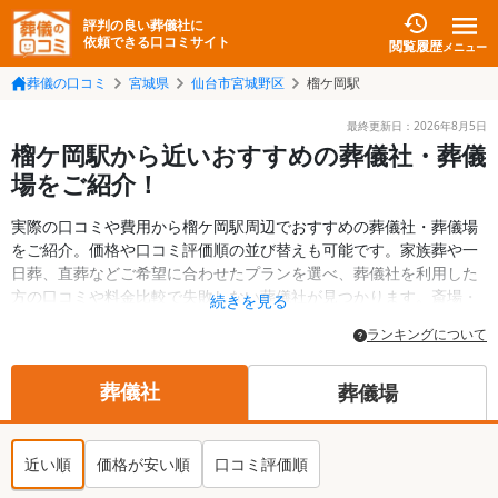
評判の良い葬儀社に
依頼できる口コミサイト
閲覧履歴
メニュー
葬儀の口コミ
宮城県
仙台市宮城野区
榴ケ岡駅
最終更新日：
2026年8月5日
榴ケ岡駅から近いおすすめの葬儀社・葬儀
場をご紹介！
実際の口コミや費用から榴ケ岡駅周辺でおすすめの葬儀社・葬儀場
をご紹介。価格や口コミ評価順の並び替えも可能です。家族葬や一
日葬、直葬などご希望に合わせたプランを選べ、葬儀社を利用した
方の口コミや料金比較で失敗しない葬儀社が見つかります。斎場・
続きを見る
葬儀場の情報も検索可能。仙台市宮城野区の葬儀情報や給付金につ
ランキングについて
いての情報も掲載しています。24時間の相談受付で深夜・早朝でも
対応可能です。
葬儀社
葬儀場
近い順
価格が安い順
口コミ評価順