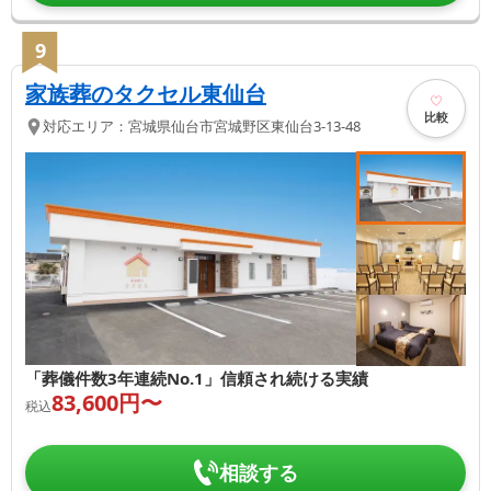
9
家族葬のタクセル東仙台
比較
対応エリア：
宮城県
仙台市宮城野区
東仙台3-13-48
「葬儀件数3年連続No.1」信頼され続ける実績
83,600
円〜
税込
相談する