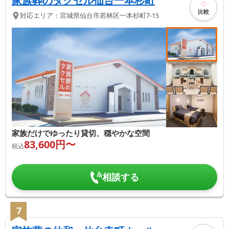
家族葬のタクセル仙台一本杉町
比較
対応エリア：
宮城県
仙台市若林区
一本杉町7-15
家族だけでゆったり貸切、穏やかな空間
83,600
円〜
税込
相談する
7