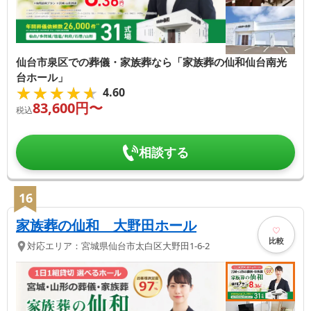
仙台市泉区での葬儀・家族葬なら「家族葬の仙和仙台南光
台ホール」
★★★★★
★★★★★
4.60
83,600
円〜
税込
相談する
16
家族葬の仙和 大野田ホール
比較
対応エリア：
宮城県
仙台市太白区
大野田1-6-2