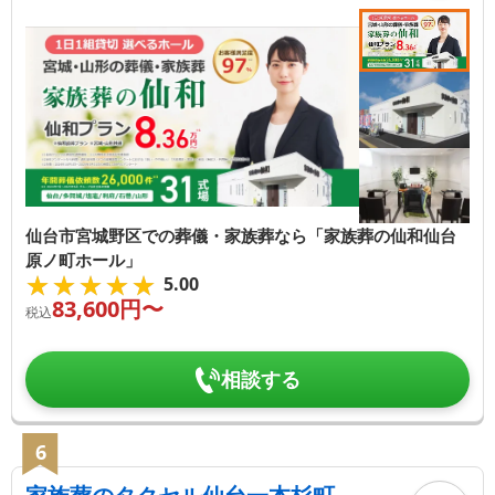
仙台市宮城野区での葬儀・家族葬なら「家族葬の仙和仙台
原ノ町ホール」
★★★★★
★★★★★
5.00
83,600
円〜
税込
相談する
6