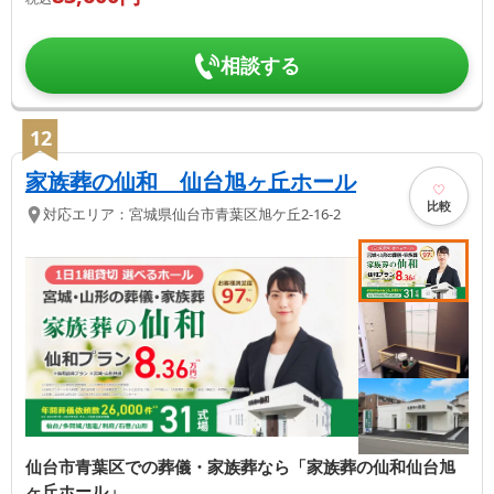
相談する
12
家族葬の仙和 仙台旭ヶ丘ホール
比較
対応エリア：
宮城県
仙台市青葉区
旭ケ丘2-16-2
仙台市青葉区での葬儀・家族葬なら「家族葬の仙和仙台旭
ヶ丘ホール」