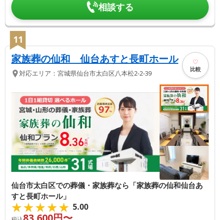
相談する
11
家族葬の仙和 仙台あすと長町ホール
比較
対応エリア：
宮城県
仙台市太白区
八本松2-2-39
仙台市太白区での葬儀・家族葬なら「家族葬の仙和仙台あ
すと長町ホール」
★★★★★
★★★★★
5.00
83,600
円〜
税込