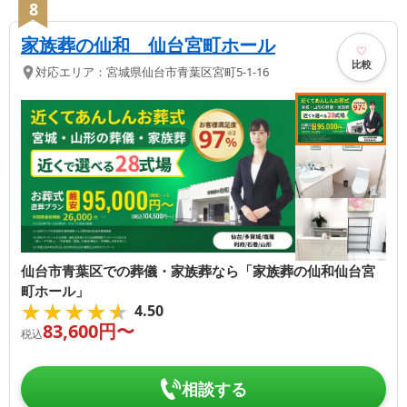
8
家族葬の仙和 仙台宮町ホール
比較
対応エリア：
宮城県
仙台市青葉区
宮町5-1-16
仙台市青葉区での葬儀・家族葬なら「家族葬の仙和仙台宮
町ホール」
★★★★★
★★★★★
4.50
83,600
円〜
税込
相談する