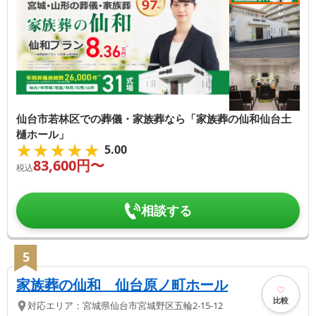
仙台市若林区での葬儀・家族葬なら「家族葬の仙和仙台土
樋ホール」
★★★★★
★★★★★
5.00
83,600
円〜
税込
相談する
5
家族葬の仙和 仙台原ノ町ホール
比較
対応エリア：
宮城県
仙台市宮城野区
五輪2-15-12