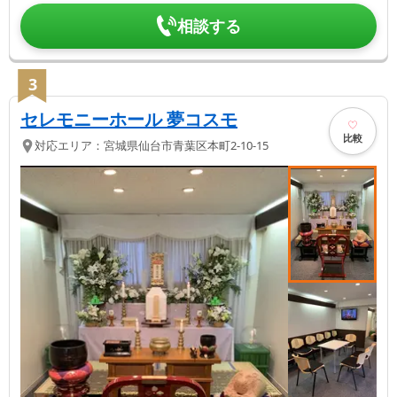
相談する
3
セレモニーホール 夢コスモ
比較
対応エリア：
宮城県
仙台市青葉区
本町2-10-15