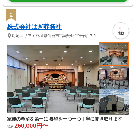
2
株式会社はぎ葬祭社
比較
対応エリア：
宮城県
仙台市宮城野区
宮千代1-7-2
家族の希望を第一に 要望を一つ一つ丁寧に聞き取ります
260,000
円〜
税込