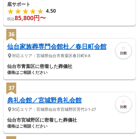
底サポート
★★★★★
★★★★★
4.50
85,800
円〜
税込
36
仙台家族葬専門会館杜／春日町会館
比較
対応エリア：
宮城県
仙台市青葉区
春日町6-8
仙台市青葉区に密着した葬儀社
価格はご相談ください
37
典礼会館／宮城野典礼会館
比較
対応エリア：
宮城県
仙台市宮城野区
苦竹2-1-27
仙台市宮城野区に密着した葬儀社
価格はご相談ください