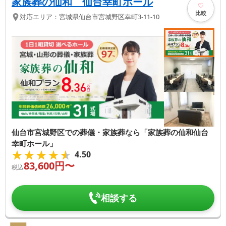
家族葬の仙和 仙台幸町ホール
比較
対応エリア：
宮城県
仙台市宮城野区
幸町3-11-10
仙台市宮城野区での葬儀・家族葬なら「家族葬の仙和仙台
幸町ホール」
★★★★★
★★★★★
4.50
83,600
円〜
税込
相談する