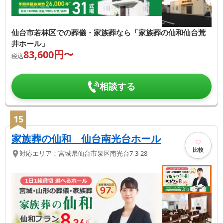
仙台市若林区での葬儀・家族葬なら「家族葬の仙和仙台荒
井ホール」
83,600
円〜
税込
相談する
15
家族葬の仙和 仙台南光台ホール
比較
対応エリア：
宮城県
仙台市泉区
南光台7-3-28