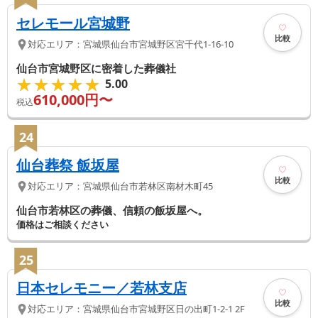
セレモール宮城野
比較
対応エリア：
宮城県
仙台市宮城野区
宮千代1-16-10
仙台市宮城野区に密着した葬儀社
★★★★★
★★★★★
5.00
610,000
円〜
税込
24
仙台葬祭 飯坂屋
比較
対応エリア：
宮城県
仙台市若林区
南材木町45
仙台市若林区の葬儀、信頼の飯坂屋へ。
価格はご相談ください
25
日本セレモニー／若林支店
比較
対応エリア：
宮城県
仙台市宮城野区
日の出町1-2-1 2F