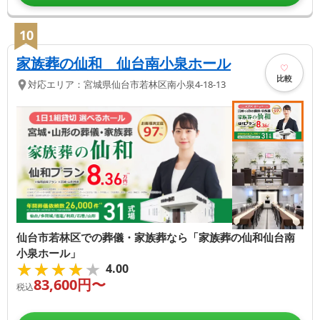
10
家族葬の仙和 仙台南小泉ホール
比較
対応エリア：
宮城県
仙台市若林区
南小泉4-18-13
仙台市若林区での葬儀・家族葬なら「家族葬の仙和仙台南
小泉ホール」
★★★★★
★★★★★
4.00
83,600
円〜
税込