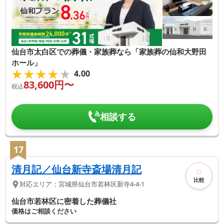
仙台市太白区での葬儀・家族葬なら「家族葬の仙和大野田
ホール」
★★★★★
★★★★★
4.00
83,600
円〜
税込
相談する
17
清月記／仙台新寺斎場清月記
比較
対応エリア：
宮城県
仙台市若林区
新寺4-4-1
仙台市若林区に密着した葬儀社
価格はご相談ください