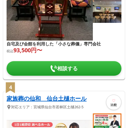
自宅及び会館を利用した「小さな葬儀」専門会社
93,500
円〜
税込
相談する
4
家族葬の仙和 仙台土樋ホール
比較
対応エリア：
宮城県
仙台市若林区
土樋262-5