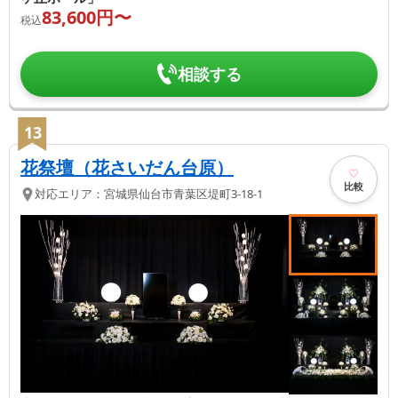
83,600
円〜
税込
相談する
13
花祭壇（花さいだん台原）
比較
対応エリア：
宮城県
仙台市青葉区
堤町3-18-1