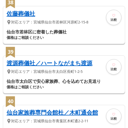
38
佐藤葬儀社
比較
対応エリア：
宮城県
仙台市若林区
河原町2-15-8
仙台市若林区に密着した葬儀社
価格はご相談ください
39
渡源葬儀社／ハートながまち渡源
比較
対応エリア：
宮城県
仙台市太白区
長町1-2-5
仙台市太白区で安心家族葬、心を込めてお見送り
価格はご相談ください
40
仙台家族葬専門会館杜／木町通会館
比較
対応エリア：
宮城県
仙台市青葉区
木町通2-2-11