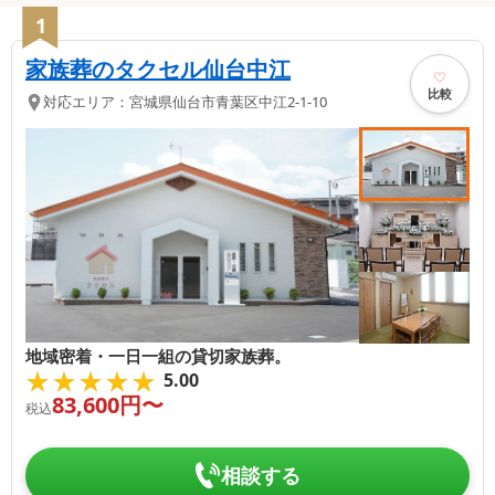
1
家族葬のタクセル仙台中江
比較
対応エリア：
宮城県
仙台市青葉区
中江2-1-10
地域密着・一日一組の貸切家族葬。
★★★★★
★★★★★
5.00
83,600
円〜
税込
相談する