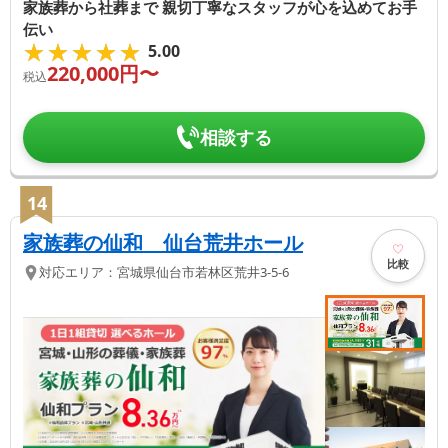
家族葬から社葬まで 親切丁寧なスタッフが心を込めてお手
伝い
★★★★★
★★★★★
5.00
220,000
円〜
税込
相談する
14
家族葬の仙和 仙台荒井ホール
比較
対応エリア：
宮城県
仙台市若林区
荒井3-5-6