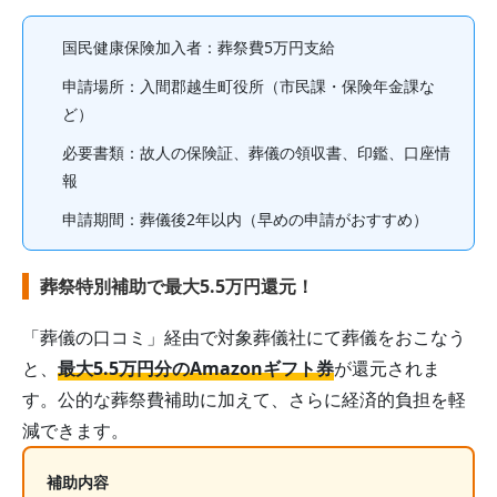
国民健康保険加入者
：葬祭費
5
万円支給
申請場所：
入間郡越生町役所（市民課・保険年金課な
ど）
必要書類：故人の保険証、葬儀の領収書、印鑑、口座情
報
申請期間：
葬儀後2年以内
（早めの申請がおすすめ）
葬祭特別補助で最大5.5万円還元！
「葬儀の口コミ」経由で対象葬儀社にて葬儀をおこなう
と、
最大5.5万円分のAmazonギフト券
が還元されま
す。公的な葬祭費補助に加えて、さらに経済的負担を軽
減できます。
補助内容