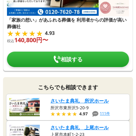
「家族の想い」があふれる葬儀を 利用者からの評価が高い
葬儀社
★★★★★
★★★★★
4.93
140,800
円〜
税込
相談する
こちらでも相談できます
さいたま典礼 所沢ホール
所沢市東所沢5-20-9
★★★★★
★★★★★
111
件
4.97
さいたま典礼 上尾ホール
上尾市本町1-2-23