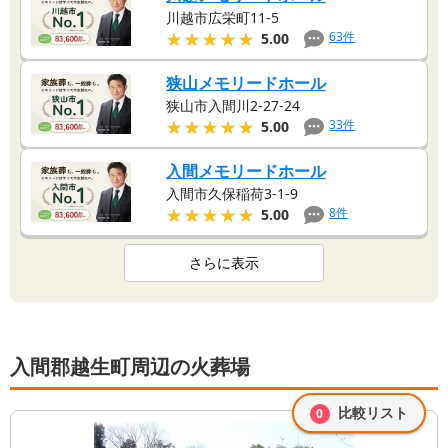
川越市広栄町11-5
★★★★★
★★★★★
63
件
5.00
狭山メモリードホール
狭山市入間川2-27-24
★★★★★
★★★★★
33
件
5.00
入間メモリードホール
入間市久保稲荷3-1-9
★★★★★
★★★★★
8
件
5.00
さらに表示
入間郡越生町周辺の火葬場
比較リスト
0