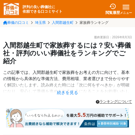
評判の良い葬儀社に
依頼できる口コミサイト
閲覧履歴
メニュー
葬儀の口コミ
埼玉県
入間郡越生町
家族葬ランキング
最終更新日：
2026年8月3日
入間郡越生町で家族葬するには？安い葬儀
社・評判のいい葬儀社をランキングでご
紹介
この記事では、入間郡越生町で家族葬をお考えの方に向けて、基本
の情報から具体的な準備方法、費用相場、業者選びまで分かりやす
く解説いたします。読み終えた時には「次に何をすべきか」が明確
になり、安心して準備を進められるようになることをお約束いたし
続きを見る
ます。
ランキングについて