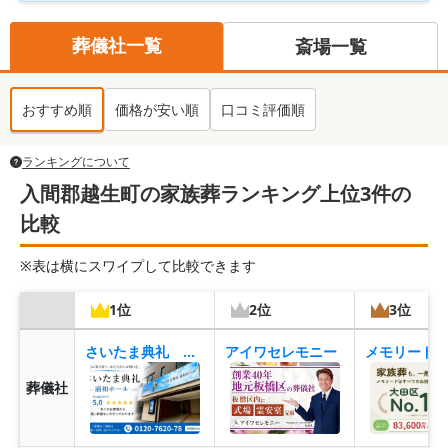
葬儀社一覧
斎場一覧
おすすめ順
価格が安い順
口コミ評価順
ランキングについて
入間郡越生町の家族葬ランキング上位3件の
比較
※表は横にスワイプして比較できます
1位
2位
3位
さいたま典礼 浦和ホール
アイワセレモニー
葬儀社