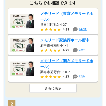
こちらでも相談できます
メモリード（東京メモリードホ
ール）
世田谷区砧2-4-27
★★★★★
★★★★★
142
件
4.89
メモリード家族葬ホール府中
府中市分梅町4-1-1
★★★★★
★★★★★
78
件
4.79
メモリード（調布メモリードホ
ール）
調布市菊野台1-10-2
★★★★★
★★★★★
75
件
4.87
さらに表示
2