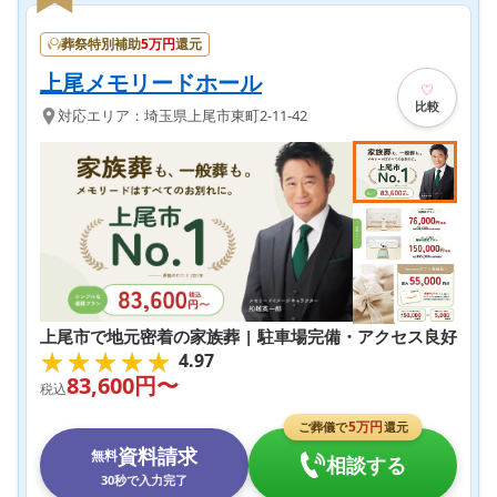
葬祭特別補助
5
万円
還元
上尾メモリードホール
比較
対応エリア：
埼玉県
上尾市
東町2-11-42
上尾市で地元密着の家族葬 | 駐車場完備・アクセス良好
★★★★★
★★★★★
4.97
83,600
円〜
税込
5
万円
ご葬儀で
還元
資料請求
無料
相談する
30秒で入力完了