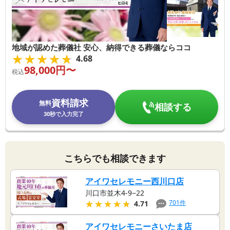
地域が認めた葬儀社 安心、納得できる葬儀ならココ
★★★★★
★★★★★
4.68
98,000
円〜
税込
資料請求
無料
相談する
30秒で入力完了
こちらでも相談できます
アイワセレモニー西川口店
川口市並木4-9−22
★★★★★
★★★★★
701
件
4.71
アイワセレモニーさいたま店