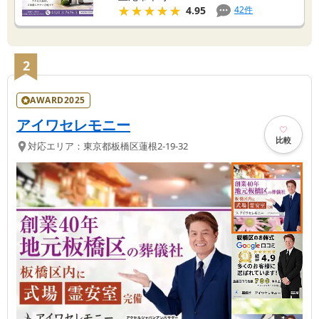
★★★★★
★★★★★
42
件
4.95
2
AWARD2025
アイワセレモニー
比較
対応エリア：
東京都
板橋区
蓮根2-19-32