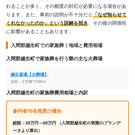
れることが多く、その都度の対応が必要になる場合があ
ります。また、事前の説明が不十分だと
「なぜ知らせて
くれなかったのか」という誤解を招き
、その後の関係性
に影響があることもあります。
入間郡越生町での家族葬｜地域と費用相場
入間郡越生町
で家族葬を行う際の主な火葬場
越生斎場【火葬場】
住所：
大字鹿下338-6
入間郡越生町
の家族葬費用相場と内訳
参列者10名程度の場合
総額：
29
万円～
69
万円
（入間郡越生町の実際のプランデ
ータより算出）