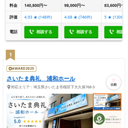
料金
140,800円〜
98,000円〜
83,600円〜
評価
4.93
★ (
148
件)
4.68
★ (
746
件)
5
★ (
130
件)
電話
相談する
相談する
相談
1
AWARD2025
さいたま典礼 浦和ホール
比較
対応エリア：
埼玉県
さいたま市桜区
下大久保768-3