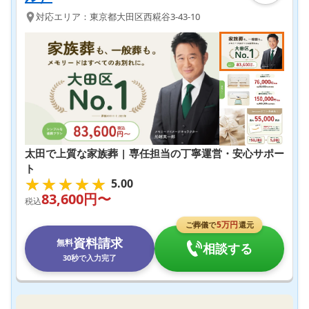
対応エリア：
東京都
大田区
西糀谷3-43-10
太田で上質な家族葬 | 専任担当の丁寧運営・安心サポー
ト
★★★★★
★★★★★
5.00
83,600
円〜
税込
5
万円
ご葬儀で
還元
資料請求
無料
相談する
30秒で入力完了