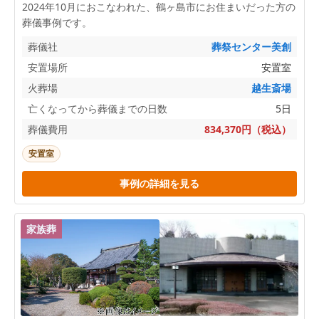
2024年10月におこなわれた、
鶴ヶ島市
にお住まいだった方の
葬儀事例です。
葬儀社
葬祭センター美創
安置場所
安置室
火葬場
越生斎場
亡くなってから葬儀までの日数
5日
葬儀費用
834,370円（税込）
安置室
事例の詳細を見る
家族葬