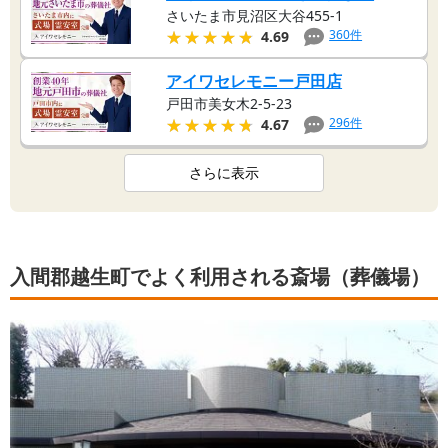
さいたま市見沼区大谷455-1
★★★★★
★★★★★
360
件
4.69
アイワセレモニー戸田店
戸田市美女木2-5-23
★★★★★
★★★★★
296
件
4.67
さらに表示
入間郡越生町でよく利用される斎場（葬儀場）