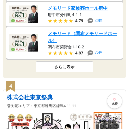
メモリード家族葬ホール府中
府中市分梅町4-1-1
★★★★★
★★★★★
78
件
4.79
メモリード（調布メモリードホー
ル）
調布市菊野台1-10-2
★★★★★
★★★★★
75
件
4.87
さらに表示
4
株式会社東京祭典
比較
対応エリア：
東京都
練馬区
練馬4-11-11