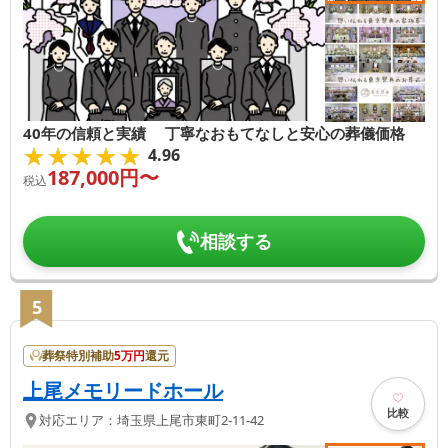
40年の信頼と実績 丁寧なおもてなしと安心の葬儀価格
★★★★★
★★★★★
4.96
187,000
円〜
税込
相談する
5
葬祭特別補助
5
万円
還元
上尾メモリードホール
比較
対応エリア：
埼玉県
上尾市
東町2-11-42