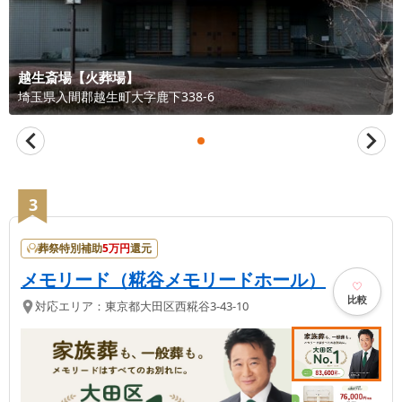
越生斎場【火葬場】
埼玉県
入間郡越生町
大字鹿下338-6
3
葬祭特別補助
5
万円
還元
メモリード（糀谷メモリードホール）
比較
対応エリア：
東京都
大田区
西糀谷3-43-10