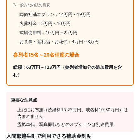
※一般的な内訳の目安
葬儀社基本プラン：
14
万円～
19
万円
火葬料金：
5
万円～
10
万円
式場使用料：10万円～25万円
お食事・返礼品・お花代：
4
万円～
8
万円
参列者15名～20名程度の場合
総額：
63
万円～
123
万円
（参列者増加分の追加費用を含
む）
重要な注意点
上記にお布施（読経料15-25万円、戒名料10-30万円）は
含まれません
霊柩車代、写真撮影などのオプションは別途費用
入間郡越生町
で利用できる補助金制度