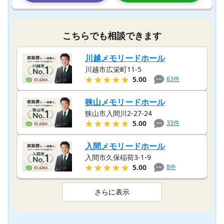
こちらでも相談できます
川越メモリードホール
川越市広栄町11-5
★★★★★
★★★★★
63
件
5.00
狭山メモリードホール
狭山市入間川2-27-24
★★★★★
★★★★★
33
件
5.00
入間メモリードホール
入間市久保稲荷3-1-9
★★★★★
★★★★★
8
件
5.00
さらに表示