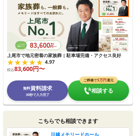
上尾市で地元密着の家族葬 | 駐車場完備・アクセス良好
★★★★★
★★★★★
4.97
83,600
円〜
税込
5
万円
ご葬儀で
還元
資料請求
無料
相談する
30秒で入力完了
こちらでも相談できます
川越メモリードホール