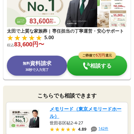
太田で上質な家族葬 | 専任担当の丁寧運営・安心サポート
★★★★★
★★★★★
5.00
83,600
円〜
税込
5
万円
ご葬儀で
還元
資料請求
無料
相談する
30秒で入力完了
こちらでも相談できます
メモリード（東京メモリードホー
ル）
世田谷区砧2-4-27
★★★★★
★★★★★
142
件
4.89