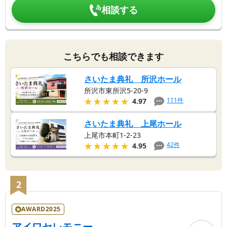
相談する
こちらでも相談できます
さいたま典礼 所沢ホール
所沢市東所沢5-20-9
★★★★★
★★★★★
111
件
4.97
さいたま典礼 上尾ホール
上尾市本町1-2-23
★★★★★
★★★★★
42
件
4.95
2
AWARD2025
アイワセレモニー