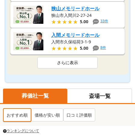
狭山メモリードホール
狭山市入間川2-27-24
★★★★★
★★★★★
33
件
5.00
入間メモリードホール
入間市久保稲荷3-1-9
★★★★★
★★★★★
8
件
5.00
さらに表示
葬儀社一覧
斎場一覧
おすすめ順
価格が安い順
口コミ評価順
ランキングについて