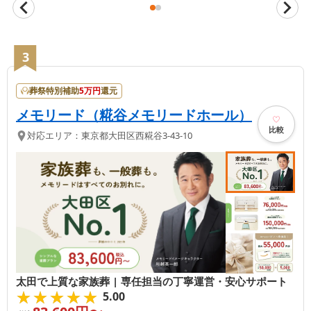
3
葬祭特別補助
5
万円
還元
メモリード（糀谷メモリードホール）
比較
対応エリア：
東京都
大田区
西糀谷3-43-10
太田で上質な家族葬 | 専任担当の丁寧運営・安心サポート
★★★★★
★★★★★
5.00