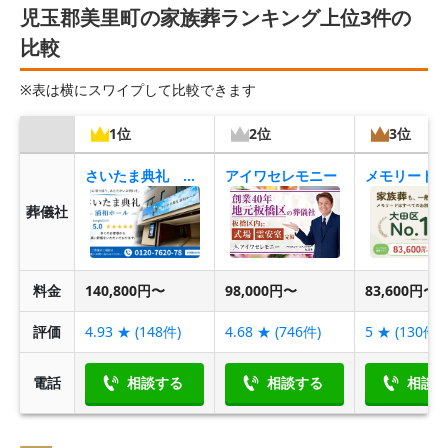
児玉郡美里町の家族葬ランキング上位3件の
比較
※表は横にスワイプして比較できます
1位
2位
3位
さいたま典礼 浦和ホール
アイワセレモニー
葬儀社
料金
140,800円〜
98,000円〜
83,600円〜
評価
4.93
★ (
148
件)
4.68
★ (
746
件)
5
★ (
130
件)
電話
相談する
相談する
相談