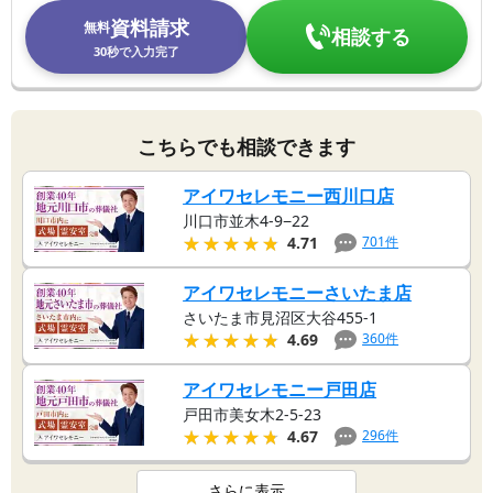
資料請求
無料
相談する
30秒で入力完了
こちらでも相談できます
アイワセレモニー西川口店
川口市並木4-9−22
★★★★★
★★★★★
701
件
4.71
アイワセレモニーさいたま店
さいたま市見沼区大谷455-1
★★★★★
★★★★★
360
件
4.69
アイワセレモニー戸田店
戸田市美女木2-5-23
★★★★★
★★★★★
296
件
4.67
さらに表示