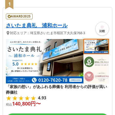
1
AWARD2025
さいたま典礼 浦和ホール
比較
対応エリア：
埼玉県
さいたま市桜区
下大久保768-3
「家族の想い」があふれる葬儀を 利用者からの評価が高い
葬儀社
★★★★★
★★★★★
4.93
140,800
円〜
税込