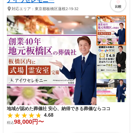
比較
対応エリア：
東京都
板橋区
蓮根2-19-32
地域が認めた葬儀社 安心、納得できる葬儀ならココ
★★★★★
★★★★★
4.68
98,000
円〜
税込