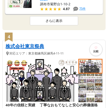
調布市菊野台1-10-2
★★★★★
★★★★★
75
件
4.87
さらに表示
4
株式会社東京祭典
比較
対応エリア：
東京都
練馬区
練馬4-11-11
40年の信頼と実績 丁寧なおもてなしと安心の葬儀価格