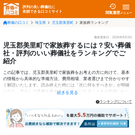
評判の良い葬儀社に
依頼できる口コミサイト
閲覧履歴
メニュー
葬儀の口コミ
埼玉県
児玉郡美里町
家族葬ランキング
最終更新日：
2026年8月3日
児玉郡美里町で家族葬するには？安い葬儀
社・評判のいい葬儀社をランキングでご
紹介
この記事では、児玉郡美里町で家族葬をお考えの方に向けて、基本
の情報から具体的な準備方法、費用相場、業者選びまで分かりやす
く解説いたします。読み終えた時には「次に何をすべきか」が明確
になり、安心して準備を進められるようになることをお約束いたし
続きを見る
ます。
ランキングについて