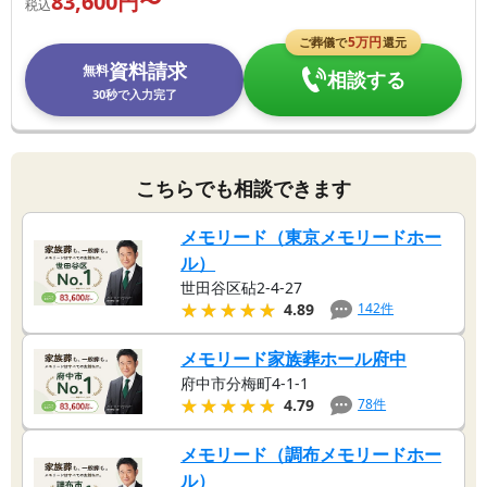
83,600
円〜
税込
5
万円
ご葬儀で
還元
資料請求
無料
相談する
30秒で入力完了
こちらでも相談できます
メモリード（東京メモリードホー
ル）
世田谷区砧2-4-27
★★★★★
★★★★★
142
件
4.89
メモリード家族葬ホール府中
府中市分梅町4-1-1
★★★★★
★★★★★
78
件
4.79
メモリード（調布メモリードホー
ル）