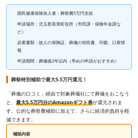
国民健康保険加入者
：葬祭費
5
万円支給
申請場所：
児玉郡美里町役所（市民課・保険年金課な
ど）
必要書類：故人の保険証、葬儀の領収書、印鑑、口座情
報
申請期間：
葬儀後2年以内
（早めの申請がおすすめ）
葬祭特別補助で最大5.5万円還元！
「葬儀の口コミ」経由で対象葬儀社にて葬儀をおこなう
と、
最大5.5万円分のAmazonギフト券
が還元されま
す。公的な葬祭費補助に加えて、さらに経済的負担を軽
減できます。
補助内容