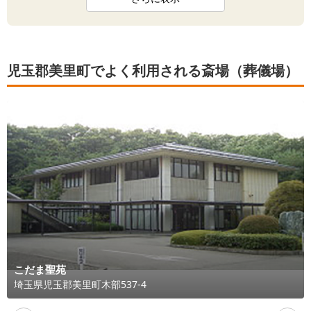
児玉郡美里町でよく利用される斎場（葬儀場）
こだま聖苑
埼玉県
児玉郡美里町
木部537-4