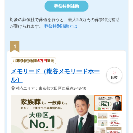
葬祭特別補助
対象の葬儀社で葬儀を行うと、最大5.5万円の葬祭特別補助
が受けられます。
葬祭特別補助とは
1
葬祭特別補助
5
万円
還元
メモリード（糀谷メモリードホー
比較
ル）
対応エリア：
東京都
大田区
西糀谷3-43-10