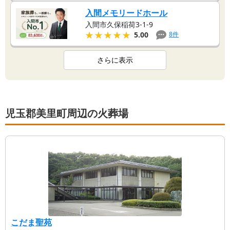
入間メモリードホール
入間市久保稲荷3-1-9
★★★★★
★★★★★
8
件
5.00
さらに表示
児玉郡美里町周辺の火葬場
こだま聖苑