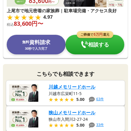
上尾市で地元密着の家族葬 | 駐車場完備・アクセス良好
★★★★★
★★★★★
4.97
83,600
円〜
税込
5
万円
ご葬儀で
還元
資料請求
無料
相談する
30秒で入力完了
こちらでも相談できます
川越メモリードホール
川越市広栄町11-5
★★★★★
★★★★★
63
件
5.00
狭山メモリードホール
狭山市入間川2-27-24
★★★★★
★★★★★
33
件
5.00