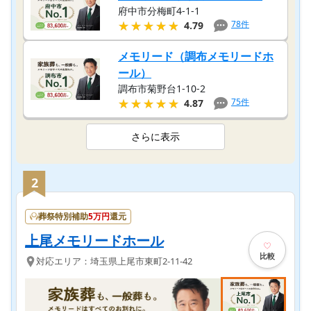
府中市分梅町4-1-1
★★★★★
★★★★★
78
件
4.79
メモリード（調布メモリードホ
ール）
調布市菊野台1-10-2
★★★★★
★★★★★
75
件
4.87
さらに表示
2
葬祭特別補助
5
万円
還元
上尾メモリードホール
比較
対応エリア：
埼玉県
上尾市
東町2-11-42