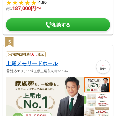
★★★★★
★★★★★
4.96
187,000
円〜
税込
相談する
5
葬祭特別補助
5
万円
還元
上尾メモリードホール
比較
対応エリア：
埼玉県
上尾市
東町2-11-42