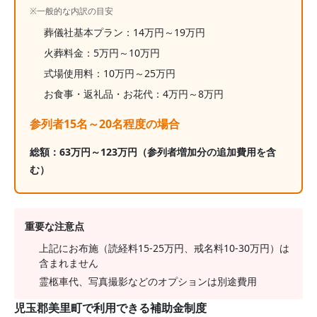
※一般的な内訳の目安
葬儀社基本プラン：
14
万円～
19
万円
火葬料金：
5
万円～
10
万円
式場使用料：10万円～25万円
お食事・返礼品・お花代：
4
万円～
8
万円
参列者15名～20名程度の場合
総額：
63
万円～
123
万円
（参列者増加分の追加費用を含
む）
重要な注意点
上記にお布施（読経料15-25万円、戒名料10-30万円）は
含まれません
霊柩車代、写真撮影などのオプションは別途費用
児玉郡美里町
で利用できる補助金制度