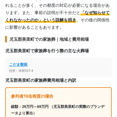
れることが多く、その都度の対応が必要になる場合があ
ります。また、事前の説明が不十分だと
「なぜ知らせて
くれなかったのか」という誤解を招き
、その後の関係性
に影響があることもあります。
児玉郡美里町での家族葬｜地域と費用相場
児玉郡美里町
で家族葬を行う際の主な火葬場
こだま聖苑
住所：
木部537-4
児玉郡美里町
の家族葬費用相場と内訳
参列者10名程度の場合
総額：
29
万円～
69
万円
（児玉郡美里町の実際のプランデ
ータより算出）