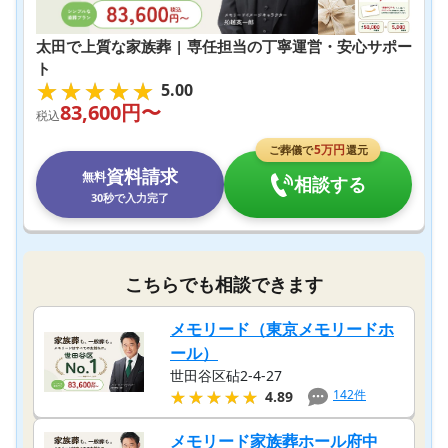
太田で上質な家族葬 | 専任担当の丁寧運営・安心サポー
ト
★★★★★
★★★★★
5.00
83,600
円〜
税込
5
万円
ご葬儀で
還元
資料請求
無料
相談する
30秒で入力完了
こちらでも相談できます
メモリード（東京メモリードホ
ール）
世田谷区砧2-4-27
★★★★★
★★★★★
142
件
4.89
メモリード家族葬ホール府中