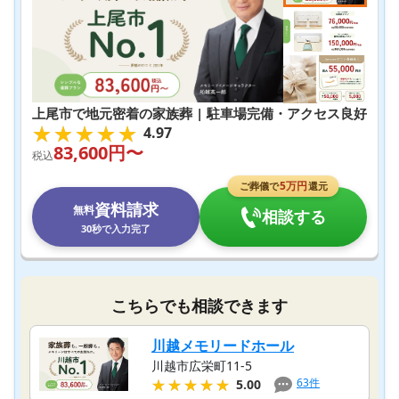
上尾市で地元密着の家族葬 | 駐車場完備・アクセス良好
★★★★★
★★★★★
4.97
83,600
円〜
税込
5
万円
ご葬儀で
還元
資料請求
無料
相談する
30秒で入力完了
こちらでも相談できます
川越メモリードホール
川越市広栄町11-5
★★★★★
★★★★★
63
件
5.00