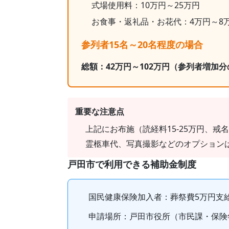
式場使用料：10万円～25万円
お食事・返礼品・お花代：
4
万円～
8
参列者15名～20名程度の場合
総額：
42
万円～
102
万円
（参列者増加分
重要な注意点
上記にお布施（読経料15-25万円、戒名
霊柩車代、写真撮影などのオプション
戸田市
で利用できる補助金制度
国民健康保険加入者
：葬祭費
5
万円支
申請場所：
戸田市役所（市民課・保険