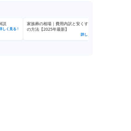
解説
家族葬の相場｜費用内訳と安くする7つ
家族葬と香
詳しく見る
の方法【2025年最新】
↗
詳しく見る
↗