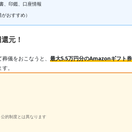
書、印鑑、口座情報
請がおすすめ）
円還元！
て葬儀をおこなうと、
最大5.5万円分のAmazonギフト券
ます。
、公的制度とは異なります