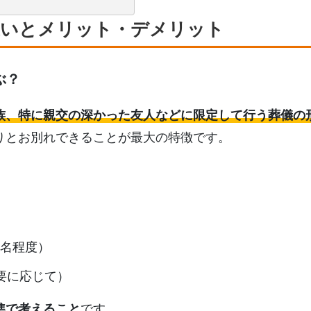
違いとメリット・デメリット
ぶ？
族、特に親交の深かった友人などに限定して行う葬儀の
りとお別れできることが最大の特徴です。
3名程度）
要に応じて）
準で考えること
です。