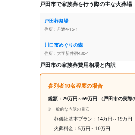
戸田市
で家族葬を行う際の主な火葬場
戸田葬祭場
住所：
舟渡4-15-1
川口市めぐりの森
住所：
大字新井宿430-1
戸田市
の家族葬費用相場と内訳
参列者10名程度の場合
総額：
29
万円～
69
万円
（戸田市の実際
※一般的な内訳の目安
葬儀社基本プラン：
14
万円～
19
万円
火葬料金：
5
万円～
10
万円