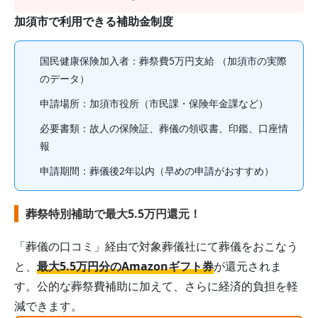
加須市
で利用できる補助金制度
国民健康保険加入者
：葬祭費
5
万円支給
（加須市の実際
のデータ）
申請場所：
加須市役所（市民課・保険年金課など）
必要書類：故人の保険証、葬儀の領収書、印鑑、口座情
報
申請期間：
葬儀後2年以内
（早めの申請がおすすめ）
葬祭特別補助で最大5.5万円還元！
「葬儀の口コミ」経由で対象葬儀社にて葬儀をおこなう
と、
最大5.5万円分のAmazonギフト券
が還元されま
す。公的な葬祭費補助に加えて、さらに経済的負担を軽
減できます。