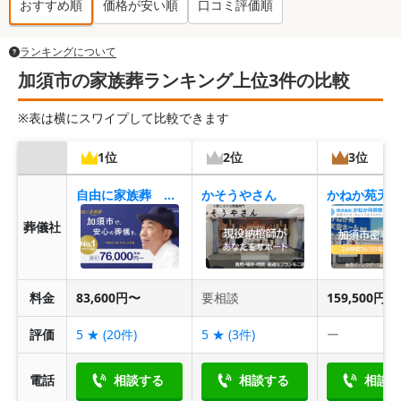
おすすめ順
価格が安い順
口コミ評価順
ランキングについて
加須市の家族葬ランキング上位3件の比較
※表は横にスワイプして比較できます
1位
2位
3位
自由に家族葬 加須花崎
かそうやさん
葬儀社
料金
83,600円〜
要相談
159,500円〜
評価
5
★ (
20
件)
5
★ (
3
件)
ー
電話
相談する
相談する
相談