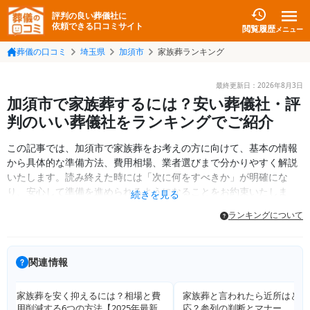
評判の良い葬儀社に
依頼できる口コミサイト
閲覧履歴
メニュー
葬儀の口コミ
埼玉県
加須市
家族葬ランキング
最終更新日：
2026年8月3日
加須市で家族葬するには？安い葬儀社・評
判のいい葬儀社をランキングでご紹介
この記事では、加須市で家族葬をお考えの方に向けて、基本の情報
から具体的な準備方法、費用相場、業者選びまで分かりやすく解説
いたします。読み終えた時には「次に何をすべきか」が明確にな
り、安心して準備を進められるようになることをお約束いたしま
続きを見る
す。
ランキングについて
関連情報
家族葬と言われたら近所はどう対
家族葬の服装・マナーを完全解
応？参列の判断とマナー
詳しく見