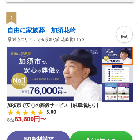
1
自由に家族葬 加須花崎
比較
対応エリア：
埼玉県
加須市
花崎北1-15-3
加須市で安心の葬儀サービス【駐車場あり】
★★★★★
★★★★★
5.00
83,600
円〜
税込
資料請求
無料