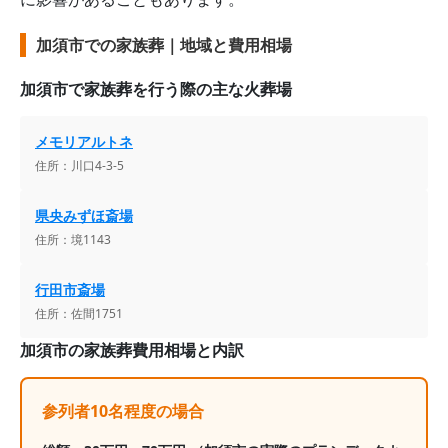
加須市での家族葬｜地域と費用相場
加須市
で家族葬を行う際の主な火葬場
メモリアルトネ
住所：
川口4-3-5
県央みずほ斎場
住所：
境1143
行田市斎場
住所：
佐間1751
加須市
の家族葬費用相場と内訳
参列者10名程度の場合