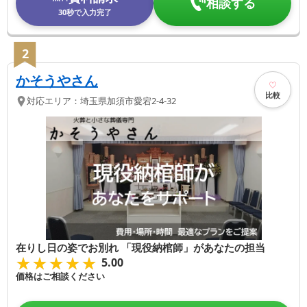
相談する
30秒で入力完了
2
かそうやさん
比較
対応エリア：
埼玉県
加須市
愛宕2-4-32
在りし日の姿でお別れ 「現役納棺師」があなたの担当
★★★★★
★★★★★
5.00
価格はご相談ください