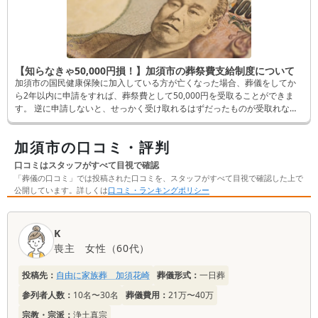
【知らなきゃ50,000円損！】加須市の葬祭費支給制度について
加須市の国民健康保険に加入している方が亡くなった場合、葬儀をしてか
ら2年以内に申請をすれば、葬祭費として50,000円を受取ることができま
す。 逆に申請しないと、せっかく受け取れるはずだったものが受取れなく
なってしまいます。 そんなことにならないよう、この記事では申請方法な
ど詳しく解説します。
加須市の口コミ・評判
口コミはスタッフがすべて目視で確認
「葬儀の口コミ」では投稿された口コミを、スタッフがすべて目視で確認した上で
公開しています。詳しくは
口コミ・ランキングポリシー
口
K
コ
喪主
女性
（
60代
）
ミ
一
投稿先：
自由に家族葬 加須花崎
葬儀形式：
一日葬
覧
参列者人数：
10名〜30名
葬儀費用：
21万〜40万
宗教・宗派：
浄土真宗