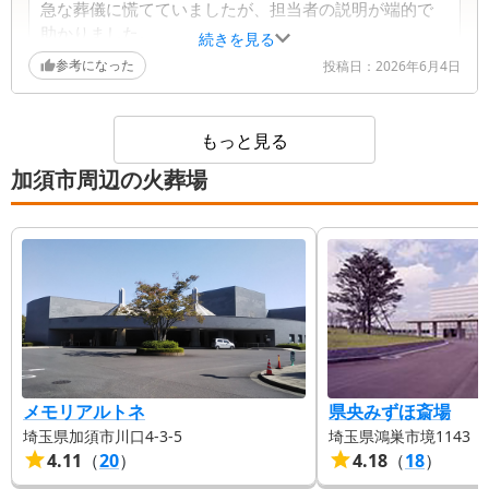
急な葬儀に慌てていましたが、担当者の説明が端的で
い、スタッフ一同大変励まされております。 ご主
助かりました。
続きを見る
人がお好きだったお色を祭壇に取り入れた演出が印
費用も事前に整理してくれ、迷う場面がありませんで
参考になった
投稿日：
2026年6月4日
象に残ったとのこと、心を込めて準備した甲斐があ
した。
ったと嬉しく拝読いたしました。 当日の進行につ
式後に家族でいただいた料理も温かく、落ち着いた雰
きましても、皆さまが落ち着いてお過ごしいただけ
囲気で夫の話をゆっくりできました。
るよう努めていたため、そのように感じていただけ
もっと見る
たことは何よりの喜びでございます。 いただいた
加須市周辺の火葬場
葬儀社からの返信コメント
お声を大切に、今後もご遺族さまが安心して葬儀を
執り行えるよう、より良いサービスの提供に努めて
まいります。
このたびは、急なご葬儀の中で大変なお気持ちの状
況にもかかわらず、温かいお言葉をお寄せいただき
誠にありがとうございます。 担当者の説明が負担
の軽減につながり、費用面についても迷うことなく
進めていただけたとのこと、スタッフ一同安堵いた
しました。 また、式後にご家族で過ごされたお時
間が温かく落ち着いたものとなり、ご主人様のお話
をゆっくりとできたと伺い、心より嬉しく存じま
メモリアルトネ
県央みずほ斎場
す。 いただいたお声を励みに、今後もご遺族さま
埼玉県加須市川口4-3-5
埼玉県鴻巣市境1143
が安心して葬儀を執り行えるよう、より良いサービ
4.11
（
20
）
4.18
（
18
）
スの提供に努めてまいります。