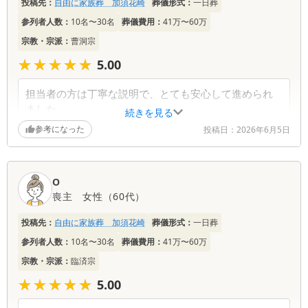
投稿先：
自由に家族葬 加須花崎
葬儀形式：
一日葬
ただき、誠にありがとうございました。 長いご看
参列者人数：
10名〜30名
葬儀費用：
41万〜60万
病の末のご葬儀は、心身ともに大きなお疲れが重な
宗教・宗派：
曹洞宗
っていたことと思います。担当者の段取りが少しで
もお力になれたと伺い、胸をなでおろしておりま
★★★★★
★★★★★
5.00
す。 また、予約までお時間をいただいたにもかか
わらず、丁寧な案内や当日の進行に安心を感じてい
担当者の方は丁寧な説明で、とても安心して進められ
ただけたこと、大変ありがたく拝見いたしました。
ました。
続きを見る
今後も、ご負担を少しでも軽くできるよう寄り添っ
金額も明確で、公営斎場を選んで良かったと感じてい
た対応に努めてまいります。
参考になった
投稿日：
2026年6月5日
ます。
夫の好きだった色を祭壇に使ってもらえたのが印象的
でした。
O
当日の動きも無駄がなく、家族が気持ちを整える時間
喪主
女性
（
60代
）
をしっかり取れました。
投稿先：
自由に家族葬 加須花崎
葬儀形式：
一日葬
葬儀社からの返信コメント
参列者人数：
10名〜30名
葬儀費用：
41万〜60万
宗教・宗派：
臨済宗
このたびは、ご葬儀について温かいお言葉をお寄せ
いただき、誠にありがとうございます。 担当者の
★★★★★
★★★★★
5.00
説明に安心して進めていただけたこと、また公営斎
場をお選びいただいた点にもご満足いただけたと伺