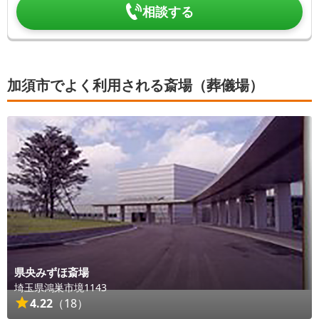
相談する
加須市でよく利用される斎場（葬儀場）
県央みずほ斎場
埼玉県
鴻巣市
境1143
4.22
（
18
）