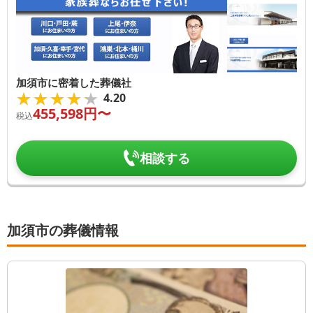
加須市に密着した葬儀社
★★★★★
★★★★★
4.20
455,598
円〜
税込
相談する
加須市の葬儀情報