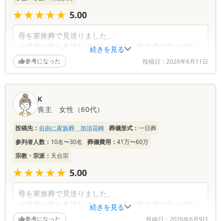
★★★★★
★★★★★
5.00
母を家族葬で見送りました。
小規模な形を希望していたところ、担当者の方が細か
続きを見る
い調整をしてくれ安心できました。
参考になった
投稿日：
2026年6月11日
費用は必要な部分だけを伝えてくれ、予算内で収まり
ました。
火葬場併設で移動が少なかったのも良かったです。
K
喪主
女性
（
60代
）
投稿先：
自由に家族葬 加須花崎
葬儀形式：
一日葬
参列者人数：
10名〜30名
葬儀費用：
41万〜60万
宗教・宗派：
天台宗
★★★★★
★★★★★
5.00
母を家族葬で見送りました。
小規模な形を希望していたところ、担当者の方が細か
続きを見る
い調整をしてくれ安心できました。
参考になった
投稿日：
2026年6月9日