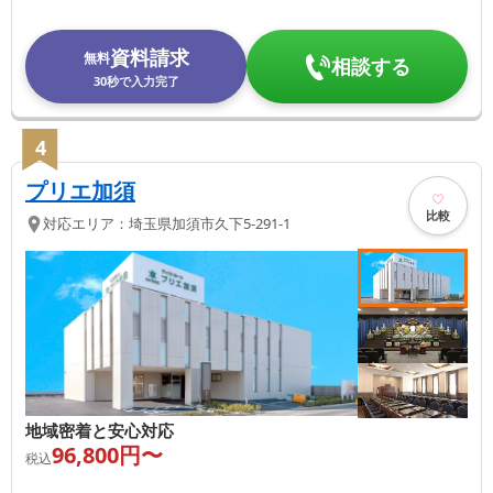
資料請求
無料
相談する
30秒で入力完了
4
プリエ加須
比較
対応エリア：
埼玉県
加須市
久下5-291-1
地域密着と安心対応
96,800
円〜
税込