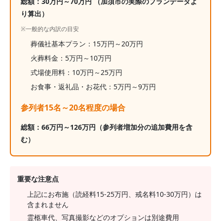
総額：
30
万円～
70
万円
（加須市の実際のプランデータよ
り算出）
※一般的な内訳の目安
葬儀社基本プラン：
15
万円～
20
万円
火葬料金：
5
万円～
10
万円
式場使用料：10万円～25万円
お食事・返礼品・お花代：
5
万円～
9
万円
参列者15名～20名程度の場合
総額：
66
万円～
126
万円
（参列者増加分の追加費用を含
む）
重要な注意点
上記にお布施（読経料15-25万円、戒名料10-30万円）は
含まれません
霊柩車代、写真撮影などのオプションは別途費用