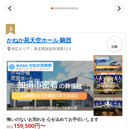
3
かねか苑天空ホール 騎西
比較
対応エリア：
埼玉県
加須市
鴻茎12-3
悔いのないお別れを 心を込めてお手伝いします
159,500
円〜
税込