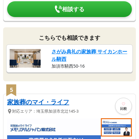
相談する
こちらでも相談できます
さがみ典礼の家族葬 サイカンホー
ル騎西
加須市騎西50-16
5
家族葬のマイ・ライフ
比較
対応エリア：
埼玉県
加須市
北辻145-3