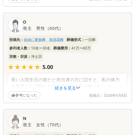
費用は必要な部分だけを伝えてくれ、予算内で収まり
ました。
火葬場併設で移動が少なかったのも良かったです。
O
喪主
男性
（
60代
）
投稿先：
自由に家族葬 加須花崎
葬儀形式：
一日葬
参列者人数：
10名〜30名
葬儀費用：
41万〜60万
宗教・宗派：
浄土宗
★★★★★
★★★★★
5.00
長い入院生活の後だと担当者の方に話すと、私の体力
を気遣った段取りを組んでくれ、心が軽くなりまし
続きを見る
た。
参考になった
投稿日：
2026年6月8日
予約は多少待ちましたが、その分丁寧に案内してく
れ、当日もスムーズに進みました。
N
葬儀社からの返信コメント
喪主
女性
（
70代
）
このたびは大切な方のご葬儀に弊社式場をご利用い