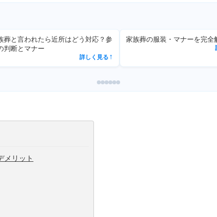
葬の服装・マナーを完全解説
家族葬の相場｜費用内訳と安く
詳しく見る
の方法【2025年最新】
↗
詳
デメリット