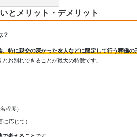
違いとメリット・デメリット
ぶ？
族、特に親交の深かった友人などに限定して行う葬儀の
りとお別れできることが最大の特徴です。
3名程度）
要に応じて）
準で考えること
です。