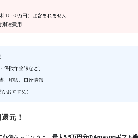
料10-30万円）は含まれません
は別途費用
給
・保険年金課など）
書、印鑑、口座情報
請がおすすめ）
円還元！
て葬儀をおこなうと、
最大5.5万円分のAmazonギフト券