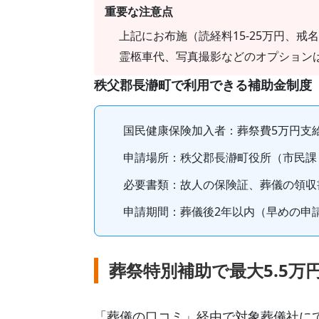
重要な注意点
上記にお布施（読経料15-25万円、戒名
霊柩車代、写真撮影などのオプション
秩父郡長瀞町
で利用できる補助金制度
国民健康保険加入者
：葬祭費
5
万円支
申請場所：
秩父郡長瀞町役所（市民課
必要書類：故人の保険証、葬儀の領収
申請期間：
葬儀後2年以内
（早めの申
葬祭特別補助で最大5.5万
「葬儀の口コミ」経由で対象葬儀社に