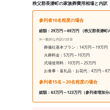
秩父郡長瀞町
の家族葬費用相場と内訳
参列者10名程度の場合
総額：
29
万円～
69
万円
（秩父郡長瀞町
※一般的な内訳の目安
葬儀社基本プラン：
14
万円～
19
万円
火葬料金：
5
万円～
10
万円
式場使用料：10万円～25万円
お食事・返礼品・お花代：
4
万円～
8
参列者15名～20名程度の場合
総額：
63
万円～
123
万円
（参列者増加分