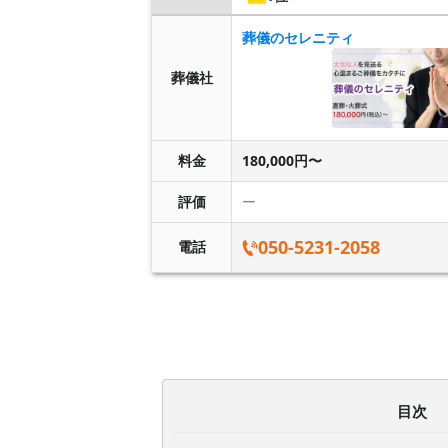
葬儀のセレニティ
葬儀社
料金
180,000円〜
評価
ー
050-5231-2058
電話
目次