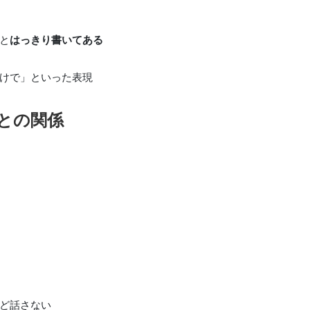
と
はっきり書いてある
だけで」といった表現
との関係
んど話さない