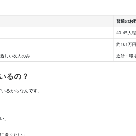
普通のお
40-45人
約161万
・親しい友人のみ
近所・職
いるの？
ているからなんです。
たい」
かに送りたい」