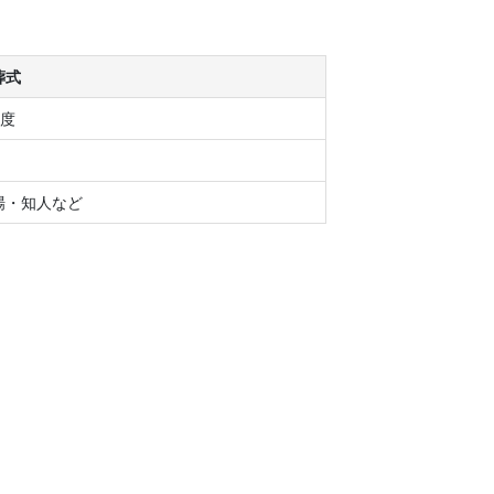
葬式
程度
円
場・知人など