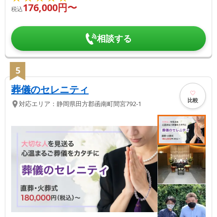
176,000
円〜
税込
相談する
5
葬儀のセレニティ
比較
対応エリア：
静岡県
田方郡函南町
間宮792-1