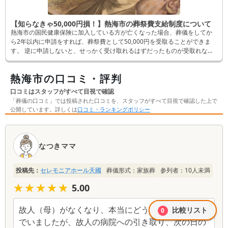
【知らなきゃ50,000円損！】熱海市の葬祭費支給制度について
熱海市の国民健康保険に加入している方が亡くなった場合、葬儀をしてか
ら2年以内に申請をすれば、葬祭費として50,000円を受取ることができま
す。 逆に申請しないと、せっかく受け取れるはずだったものが受取れなく
なってしまいます。 そんなことにならないよう、この記事では申請方法な
ど詳しく解説します。
熱海市の口コミ・評判
口コミはスタッフがすべて目視で確認
「葬儀の口コミ」では投稿された口コミを、スタッフがすべて目視で確認した上で
公開しています。詳しくは
口コミ・ランキングポリシー
口
コ
なつきママ
ミ
一
投稿先：
セレモニアホール天國
葬儀形式：
家族葬
参列者：
10
人未満
覧
★★★★★
★★★★★
5.00
故人（母）がなくなり、本当にどうしようかと悩ん
比較リスト
0
でいましたが、故人の病院への引き取り、次の日の