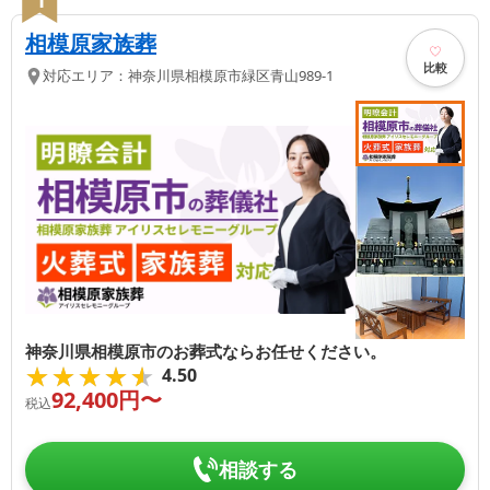
相模原家族葬
比較
対応エリア：
神奈川県
相模原市緑区
青山989-1
神奈川県相模原市のお葬式ならお任せください。
★★★★★
★★★★★
4.50
92,400
円〜
税込
相談する