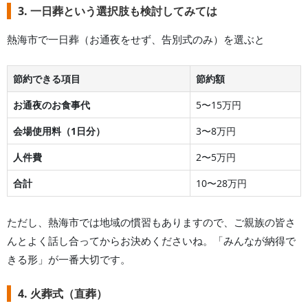
3. 一日葬という選択肢も検討してみては
熱海市
で一日葬（お通夜をせず、告別式のみ）を選ぶと
節約できる項目
節約額
お通夜のお食事代
5〜15万円
会場使用料（1日分）
3〜8万円
人件費
2〜5万円
合計
10〜28万円
ただし、
熱海市
では地域の慣習もありますので、ご親族の皆さ
んとよく話し合ってからお決めくださいね。「みんなが納得で
きる形」が一番大切です。
4. 火葬式（直葬）