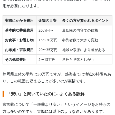
用が必要になります。
実際にかかる費用
金額の目安
多くの方が驚かれるポイント
基本的な葬儀費用
20
万円〜
最低限の内容での価格
お食事・お返し物
15〜30万円
参列者数で大きく変動
お布施・宗教費用
20〜35万円
地域や宗派により差がある
その他諸費用
5〜15万円
意外と見落としがち
静岡県
全体の平均は
30
万円ですが、
熱海市
では地域の特徴もあ
り、この範囲に収まることが多いのが実情です。
「安い」と聞いていたのに...よくある誤解
家族葬について「一般葬より安い」というイメージをお持ちの
方は多いのですが、実際には以下のような違いがあります。