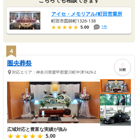
アイセ・メモリアル/町田営業所
町田市図師町1326-138
★★★★★
★★★★★
1
件
5.00
4
圏央葬祭
比較
対応エリア：
神奈川県
愛甲郡愛川町
中津7429-2
広域対応と豊富な実績が強み
★★★★★
★★★★★
5.00