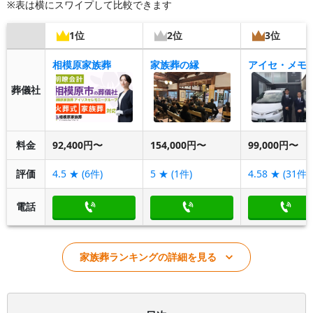
※表は横にスワイプして比較できます
1位
2位
3位
相模原家族葬
家族葬の縁
葬儀社
料金
92,400円〜
154,000円〜
99,000円〜
評価
4.5
★ (
6
件)
5
★ (
1
件)
4.58
★ (
31
件)
電話
家族葬ランキングの詳細を見る