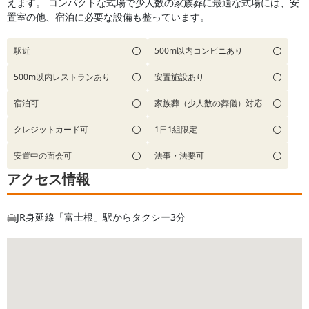
えます。 コンパクトな式場で少人数の家族葬に最適な式場には、安
置室の他、宿泊に必要な設備も整っています。
駅近
500m以内コンビニあり
500m以内レストランあり
安置施設あり
宿泊可
家族葬（少人数の葬儀）対応
クレジットカード可
1日1組限定
安置中の面会可
法事・法要可
アクセス情報
JR身延線「富士根」駅からタクシー3分