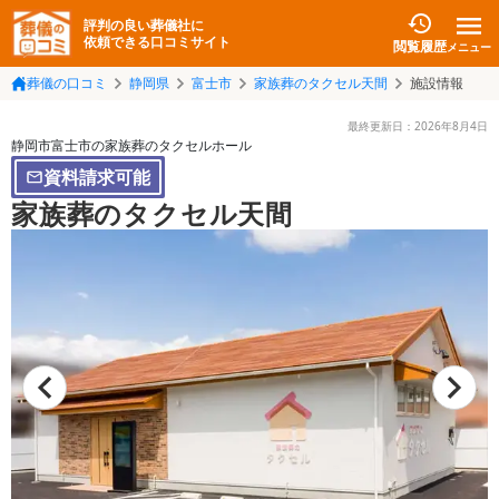
評判の良い葬儀社に
依頼できる口コミサイト
閲覧履歴
メニュー
葬儀の口コミ
静岡県
富士市
家族葬のタクセル天間
施設情報
最終更新日：
2026年8月4日
静岡市富士市の家族葬のタクセルホール
資料請求可能
家族葬のタクセル天間