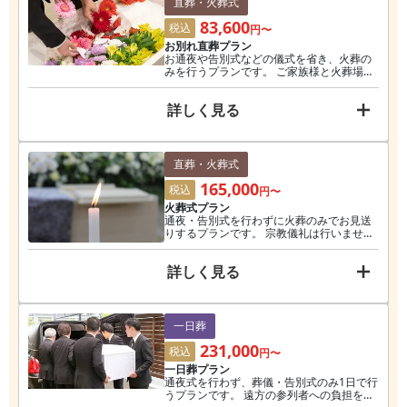
直葬・火葬式
83,600
税込
円〜
お別れ直葬プラン
お通夜や告別式などの儀式を省き、火葬の
みを行うプランです。 ご家族様と火葬場に
て待ち合わせをして行います。 ※無料会員
価格
詳しく見る
直葬・火葬式
165,000
税込
円〜
火葬式プラン
通夜・告別式を行わずに火葬のみでお見送
りするプランです。 宗教儀礼は行いません
が、当社会館にて お別れ時間を設け、ゆっ
たりしたお時間を過ごせます。 ※無料会員
詳しく見る
価格
一日葬
231,000
税込
円〜
一日葬プラン
通夜式を行わず、葬儀・告別式のみ1日で行
うプランです。 遠方の参列者への負担を軽