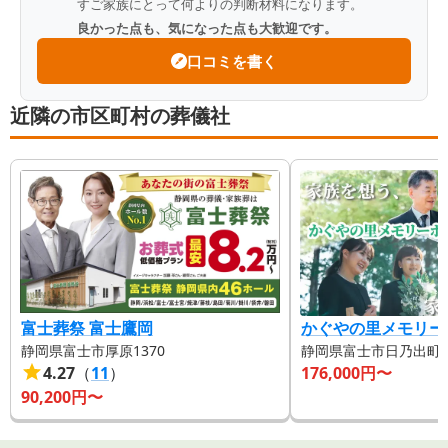
すご家族にとって何よりの判断材料になります。
良かった点も、気になった点も大歓迎です。
口コミを書く
近隣の市区町村の葬儀社
富士葬祭 富士鷹岡
かぐやの里メモリー
静岡県富士市厚原1370
静岡県富士市日乃出町16
4.27
（
11
）
176,000
円〜
90,200
円〜