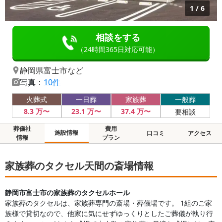
1
/
6
相談をする
（24時間365日対応可能）
静岡県富士市
など
写真：
10件
火葬式
一日葬
家族葬
一般葬
8
.3
万〜
23
.1
万〜
37
.4
万〜
要相談
葬儀社
費用
施設情報
口コミ
アクセス
情報
プラン
家族葬のタクセル天間の斎場情報
静岡市富士市の家族葬のタクセルホール
家族葬のタクセルは、家族葬専門の斎場・葬儀場です。 1組のご家
族様で貸切なので、他家に気にせずゆっくりとしたご葬儀が執り行