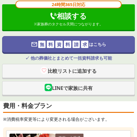
24時間365日対応
相談する
※
家族葬のタクセル天間
につながります。
無
料
資
料
請
求
はこちら
✓ 他の葬儀社とまとめて一括資料請求も可能
比較リストに追加する
LINEで家族に共有
費用・料金プラン
※消費税率変更等により変更される場合がございます。