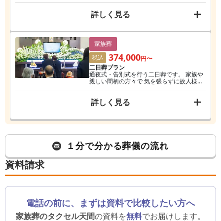
減されたい方や、宗教儀礼にこだわらない
方へオススメのプランです。 ※無料会員価
詳しく見る
格
家族葬
374,000
税込
円〜
二日葬プラン
通夜式・告別式を行う二日葬です。 家族や
親しい間柄の方々で 気を張らずに故人様と
のお別れ時間を過ごしたい方にオススメで
す。 ※無料会員価格
詳しく見る
１分で分かる葬儀の流れ
資料請求
電話の前に、まずは資料で比較したい方へ
家族葬のタクセル天間
の資料を
無料
でお届けします。