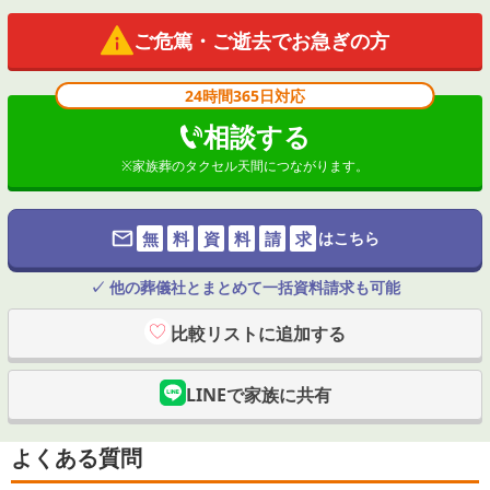
ご危篤・ご逝去でお急ぎの方
24時間365日対応
相談する
※
家族葬のタクセル天間
につながります。
無
料
資
料
請
求
はこちら
✓ 他の葬儀社とまとめて一括資料請求も可能
比較リストに追加する
LINEで家族に共有
よくある質問