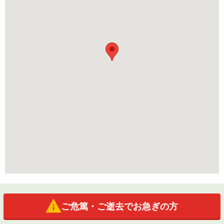
ご危篤・ご逝去でお急ぎの方