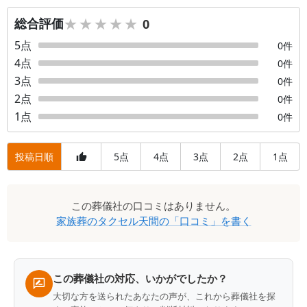
★★★★★
★★★★★
総合評価
0
5
点
0
件
4
点
0
件
3
点
0
件
2
点
0
件
1
点
0
件
投稿日順
5
4
3
2
1
点
点
点
点
点
口
この
葬儀社
の口コミはありません。
コ
家族葬のタクセル天間
の「口コミ」を書く
ミ
一
覧
この葬儀社の対応、いかがでしたか？
大切な方を送られたあなたの声が、これから葬儀社を探