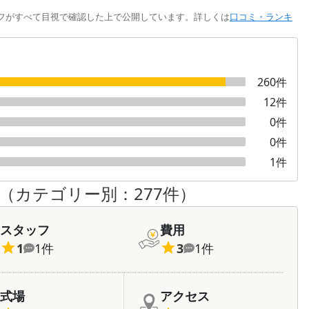
フがすべて目視で確認した上で公開しています。詳しくは
口コミ・ランキ
260
件
12
件
0
件
0
件
1
件
（カテゴリー別：
277
件）
スタッフ
費用
1
1
件
3
1
件
式場
アクセス