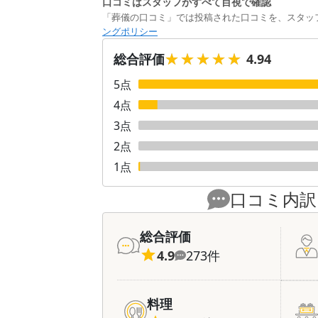
口コミはスタッフがすべて目視で確認
「葬儀の口コミ」では投稿された口コミを、スタッ
ングポリシー
★★★★★
★★★★★
総合評価
4.94
5
点
4
点
3
点
2
点
1
点
口コミ内訳
総合評価
4.9
273
件
料理