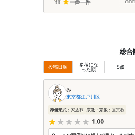
ー
ー
件
総合
参考にな
投稿日順
5
点
った順
み
東京都
江戸川区
葬儀形式：
家族葬
宗教・宗派：
無宗教
★★★★★
★★★★★
1.00