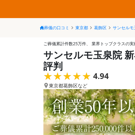
葬儀の口コミ
東京都
葛飾区
サンセルモ
ご葬儀累計件数25万件、 業界トップクラスの実
サンセルモ玉泉院 
評判
★★★★★
★★★★★
4.94
東京都葛飾区
など