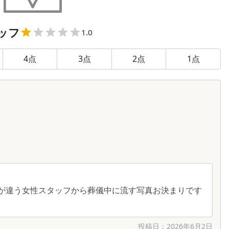
ッフ
1.0
4
点
3
点
2
点
1
点
が違う女性スタッフから葬儀中に流す写真お決まりです
投稿日：
2026年6月2日