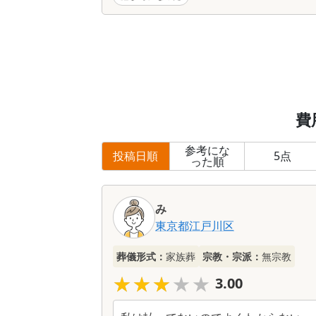
費
参考にな
投稿日順
5
点
った順
み
東京都
江戸川区
葬儀形式：
家族葬
宗教・宗派：
無宗教
★★★★★
★★★★★
3.00