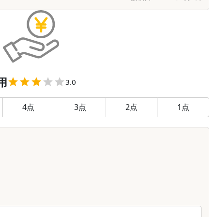
用
3.0
4
点
3
点
2
点
1
点