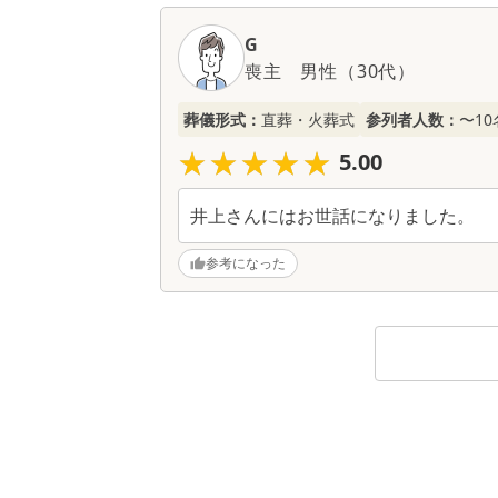
G
喪主
男性
（
30代
）
葬儀形式：
直葬・火葬式
参列者人数：
〜10
★★★★★
★★★★★
5.00
井上さんにはお世話になりました。
参考になった