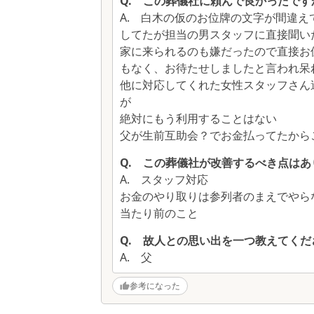
Q.
この葬儀社に頼んで良かったです
A.
白木の仮のお位牌の文字が間違え
してたが担当の男スタッフに直接聞い
家に来られるのも嫌だったので直接お
もなく、お待たせしましたと言われ呆
他に対応してくれた女性スタッフさん
が
絶対にもう利用することはない
父が生前互助会？でお金払ってたから
Q.
この葬儀社が改善するべき点はあ
A.
スタッフ対応
お金のやり取りは参列者のまえでやら
当たり前のこと
Q.
故人との思い出を一つ教えてくだ
A.
父
参考になった