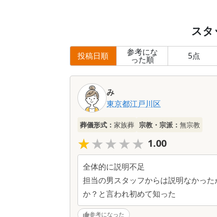
スタ
参考にな
投稿日順
5
点
った順
み
東京都
江戸川区
葬儀形式：
家族葬
宗教・宗派：
無宗教
★★★★★
★★★★★
1.00
全体的に説明不足
担当の男スタッフからは説明なかった
か？と言われ初めて知った
参考になった