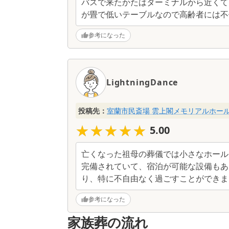
バスで来たかたはターミナルから近くて
が畳で低いテーブルなので高齢者には不
参考になった
LightningDance
投稿先：
室蘭市民斎場 雲上閣メモリアルホー
★★★★★
★★★★★
5.00
亡くなった祖母の葬儀では小さなホール
完備されていて、宿泊が可能な設備もあ
り、特に不自由なく過ごすことができま
参考になった
家族葬の流れ