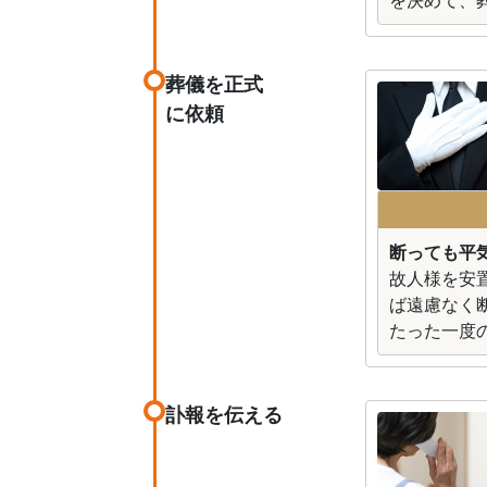
を決めて、
葬儀を正式
に依頼
断っても平
故人様を安
ば遠慮なく
たった一度
訃報を伝える