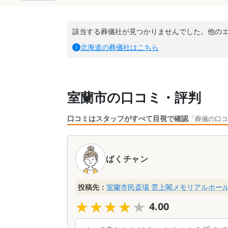
該当する葬儀社が見つかりませんでした。他の
北海道
の葬儀社はこちら
室蘭市の口コミ・評判
口コミはスタッフがすべて目視で確認
「葬儀の口コ
口
コ
ばくチャン
ミ
一
覧
投稿先：
室蘭市民斎場 雲上閣メモリアルホー
★★★★★
★★★★★
4.00