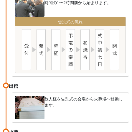
時間の1〜2時間前から始まります。
告別式の流れ
出棺
故人様を告別式の会場から火葬場へ移動し
ます。
火葬