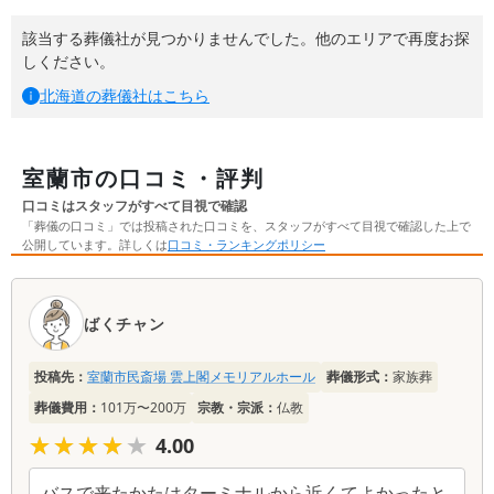
該当する葬儀社が見つかりませんでした。他のエリアで再度お探
しください。
北海道
の葬儀社はこちら
室蘭市の口コミ・評判
口コミはスタッフがすべて目視で確認
「葬儀の口コミ」では投稿された口コミを、スタッフがすべて目視で確認した上で
公開しています。詳しくは
口コミ・ランキングポリシー
口
コ
ばくチャン
ミ
一
投稿先：
室蘭市民斎場 雲上閣メモリアルホール
葬儀形式：
家族葬
覧
葬儀費用：
101万〜200万
宗教・宗派：
仏教
★★★★★
★★★★★
4.00
バスで来たかたはターミナルから近くてよかったと