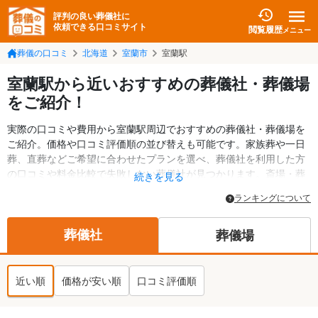
評判の良い葬儀社に
依頼できる口コミサイト
閲覧履歴
メニュー
葬儀の口コミ
北海道
室蘭市
室蘭駅
室蘭駅から近いおすすめの葬儀社・葬儀場
をご紹介！
実際の口コミや費用から室蘭駅周辺でおすすめの葬儀社・葬儀場を
ご紹介。価格や口コミ評価順の並び替えも可能です。家族葬や一日
葬、直葬などご希望に合わせたプランを選べ、葬儀社を利用した方
の口コミや料金比較で失敗しない葬儀社が見つかります。斎場・葬
続きを見る
儀場の情報も検索可能。室蘭市の葬儀情報や給付金についての情報
ランキングについて
も掲載しています。24時間の相談受付で深夜・早朝でも対応可能で
す。
葬儀社
葬儀場
近い順
価格が安い順
口コミ評価順