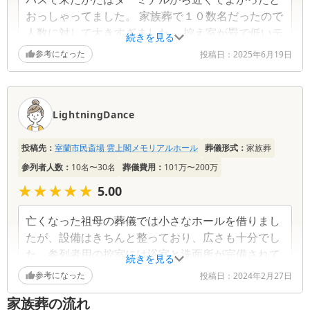
おっしゃってました。 家族葬で１０数名だったので
人数に対して大きすぎました。 控え室が畳で低いテ
続きを見る
ーブルなので高齢者には不便でした。 葬儀担当者の
参考になった
投稿日：
2025年6月19日
かたが一生懸命に対応して頂き感謝しています。
LightningDance
投稿先：
室蘭市民斎場 雲上閣メモリアルホール
葬儀形式：
家族葬
参列者人数：
10名〜30名
葬儀費用：
101万〜200万
★★★★★
★★★★★
5.00
亡くなった祖母の葬儀では小さなホールを借りまし
たが、設備はきちんと整っており、広さも十分でし
た。参列者用の控室には浴室と洗面所が完備されて
続きを見る
いて、宿泊が可能な設備もあり、実際に利用させて
参考になった
投稿日：
2024年2月27日
もらった際には食べ物や飲み物の持ち込みも基本的
家族葬の流れ
に自由となっていることもあり、特に不自由なく過