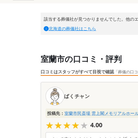
該当する葬儀社が見つかりませんでした。他の
北海道
の葬儀社はこちら
室蘭市の口コミ・評判
口コミはスタッフがすべて目視で確認
「葬儀の口コ
口
コ
ばくチャン
ミ
一
覧
投稿先：
室蘭市民斎場 雲上閣メモリアルホー
★★★★★
★★★★★
4.00