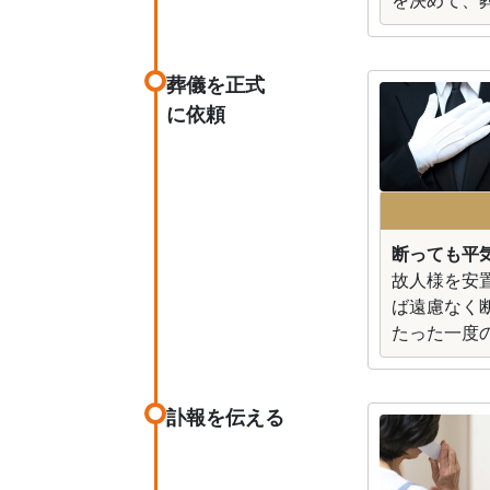
を決めて、
葬儀を正式
に依頼
断っても平
故人様を安
ば遠慮なく
たった一度
訃報を伝える