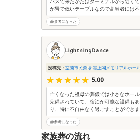
バスで来たかたはターミナルから近くて
が畳で低いテーブルなので高齢者には不
参考になった
LightningDance
投稿先：
室蘭市民斎場 雲上閣メモリアルホー
★★★★★
★★★★★
5.00
亡くなった祖母の葬儀では小さなホール
完備されていて、宿泊が可能な設備もあ
り、特に不自由なく過ごすことができま
参考になった
家族葬の流れ