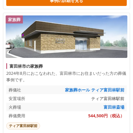
事例の詳細を見る
家族葬
富田林市の家族葬
2024年8月におこなわれた、
富田林市
にお住まいだった方の葬儀
事例です。
葬儀社
家族葬ホール ティア富田林駅前
安置場所
ティア富田林駅前
火葬場
富田林斎場
葬儀費用
544,500円（税込）
ティア富田林駅前