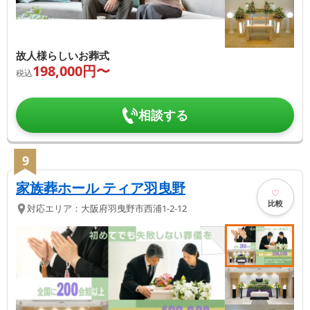
故人様らしいお葬式
198,000
円〜
税込
相談する
9
家族葬ホール ティア羽曳野
比較
対応エリア：
大阪府
羽曳野市
西浦1-2-12