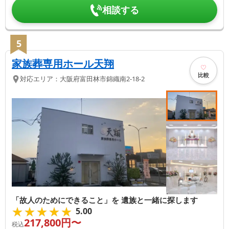
相談する
5
家族葬専用ホール天翔
比較
対応エリア：
大阪府
富田林市
錦織南2-18-2
「故人のためにできること」を 遺族と一緒に探します
★★★★★
★★★★★
5.00
217,800
円〜
税込