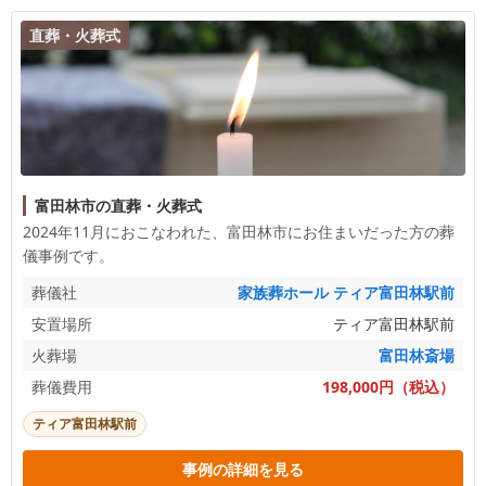
直葬・火葬式
富田林市の直葬・火葬式
2024年11月におこなわれた、
富田林市
にお住まいだった方の葬
儀事例です。
葬儀社
家族葬ホール ティア富田林駅前
安置場所
ティア富田林駅前
火葬場
富田林斎場
葬儀費用
198,000円（税込）
ティア富田林駅前
事例の詳細を見る