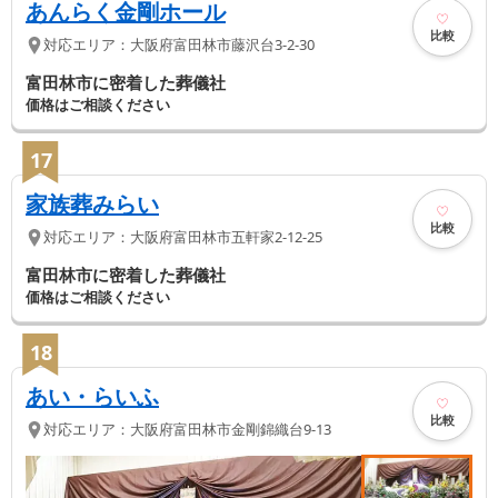
あんらく金剛ホール
比較
対応エリア：
大阪府
富田林市
藤沢台3-2-30
富田林市に密着した葬儀社
価格はご相談ください
17
家族葬みらい
比較
対応エリア：
大阪府
富田林市
五軒家2-12-25
富田林市に密着した葬儀社
価格はご相談ください
18
あい・らいふ
比較
対応エリア：
大阪府
富田林市
金剛錦織台9-13