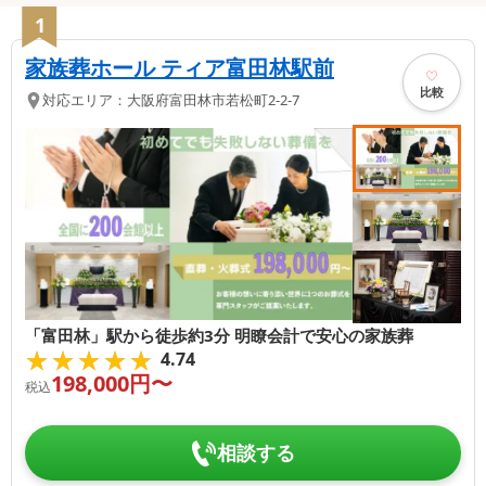
1
家族葬ホール ティア富田林駅前
比較
対応エリア：
大阪府
富田林市
若松町2-2-7
「富田林」駅から徒歩約3分 明瞭会計で安心の家族葬
★★★★★
★★★★★
4.74
198,000
円〜
税込
相談する