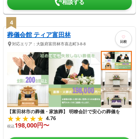
相談する
4
葬儀会館 ティア富田林
比較
対応エリア：
大阪府
富田林市
喜志町3-8-8
【富田林市の葬儀・家族葬】 明瞭会計で安心の葬儀を
★★★★★
★★★★★
4.76
198,000
円〜
税込