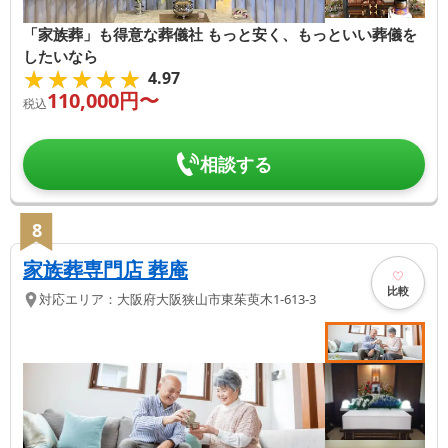
「家族葬」も得意な葬儀社 もっと安く、もっといい葬儀を
したいなら
★★★★★
★★★★★
4.97
110,000
円〜
税込
相談する
8
家族葬専門店 葬庵
比較
対応エリア：
大阪府
大阪狭山市
東茱萸木1-613-3