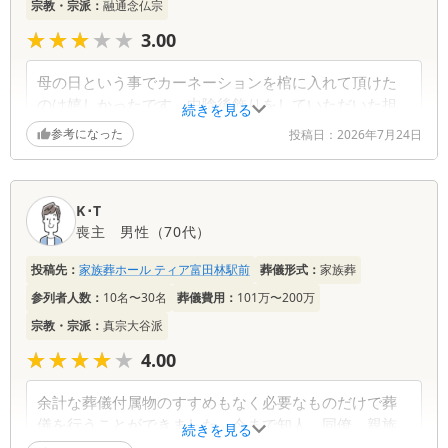
宗教・宗派：
融通念仏宗
★★★★★
★★★★★
3.00
母の日という事でカーネーションを棺に入れて頂けた
のは嬉しかったです。中陰後飾りをしていただいた担
続きを見る
当の方はとても丁寧に説明をして下さり、知識も豊富
参考になった
投稿日：
2026年7月24日
で感心しました。
K･T
喪主
男性
（
70代
）
投稿先：
家族葬ホール ティア富田林駅前
葬儀形式：
家族葬
参列者人数：
10名〜30名
葬儀費用：
101万〜200万
宗教・宗派：
真宗大谷派
★★★★★
★★★★★
4.00
余計な葬儀付属物のすすめもなく必要なものだけで葬
儀を行うことができました。今まで知人、同僚、親族
続きを見る
の葬儀を経験してきましたが、湯灌師の若いお二人の