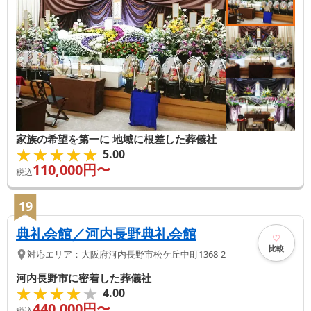
家族の希望を第一に 地域に根差した葬儀社
★★★★★
★★★★★
5.00
110,000
円〜
税込
19
典礼会館／河内長野典礼会館
比較
対応エリア：
大阪府
河内長野市
松ケ丘中町1368-2
河内長野市に密着した葬儀社
★★★★★
★★★★★
4.00
440,000
円〜
税込