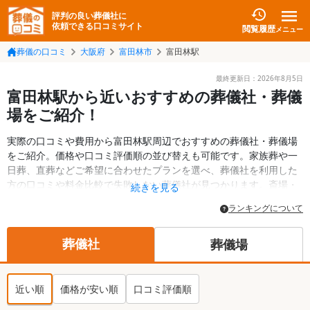
評判の良い葬儀社に
依頼できる口コミサイト
閲覧履歴
メニュー
葬儀の口コミ
大阪府
富田林市
富田林駅
最終更新日：
2026年8月5日
富田林駅から近いおすすめの葬儀社・葬儀
場をご紹介！
実際の口コミや費用から富田林駅周辺でおすすめの葬儀社・葬儀場
をご紹介。価格や口コミ評価順の並び替えも可能です。家族葬や一
日葬、直葬などご希望に合わせたプランを選べ、葬儀社を利用した
方の口コミや料金比較で失敗しない葬儀社が見つかります。斎場・
続きを見る
葬儀場の情報も検索可能。富田林市の葬儀情報や給付金についての
ランキングについて
情報も掲載しています。24時間の相談受付で深夜・早朝でも対応可
能です。
葬儀社
葬儀場
近い順
価格が安い順
口コミ評価順