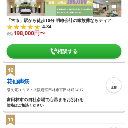
「古市」駅から徒歩10分 明瞭会計の家族葬ならティア
★★★★★
★★★★★
4.84
198,000
円〜
税込
相談する
10
花仙葬祭
比較
対応エリア：
大阪府
富田林市
富田林町24-17
富田林市の自社斎場で心温まるお別れを
価格はご相談ください
11