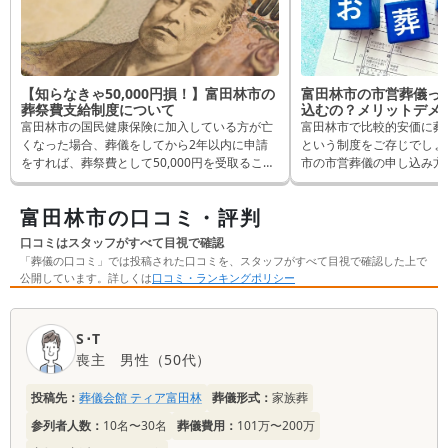
【知らなきゃ50,000円損！】富田林市の
富田林市の市営葬儀っ
葬祭費支給制度について
込むの？メリットデメ
富田林市の国民健康保険に加入している方が亡
富田林市で比較的安価に葬
くなった場合、葬儀をしてから2年以内に申請
という制度をご存じでしょ
をすれば、葬祭費として50,000円を受取ること
市の市営葬儀の申し込み方
ができます。 逆に申請しないと、せっかく受け
リットについて書いていま
取れるはずだったものが受取れなくなってしま
か、市営葬儀を行うことを
富田林市の口コミ・評判
います。 そんなことにならないよう、この記事
しでも参考になれば幸いで
では申請方法など詳しく解説します。
口コミはスタッフがすべて目視で確認
「葬儀の口コミ」では投稿された口コミを、スタッフがすべて目視で確認した上で
公開しています。詳しくは
口コミ・ランキングポリシー
口
S･T
コ
喪主
男性
（
50代
）
ミ
一
投稿先：
葬儀会館 ティア富田林
葬儀形式：
家族葬
覧
参列者人数：
10名〜30名
葬儀費用：
101万〜200万