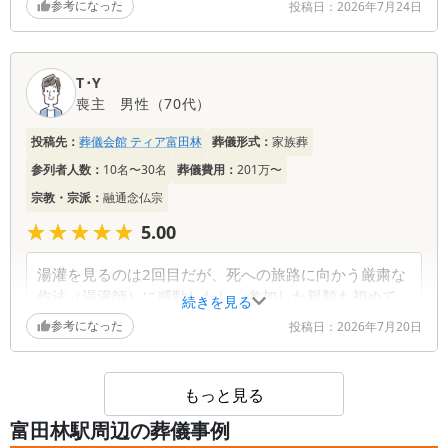
参考になった
投稿日：
2026年7月24日
所作は故人の尊い体をいたわるように行われ、とても
感心しました。
T･Y
喪主
男性
（
70代
）
投稿先：
葬儀会館 ティア富田林
葬儀形式：
家族葬
参列者人数：
10名〜30名
葬儀費用：
201万〜
宗教・宗派：
融通念仏宗
★★★★★
★★★★★
5.00
湯灌を見るのは2回目だが、死への旅路に向かう厳粛な
作法（湯灌師）に感動したし、参加した親類も初めて
続きを見る
らしく、いい体験をしたと聞いている。流石ティアな
参考になった
投稿日：
2026年7月20日
らでのサービスと思っている。今回大変良心的で荘厳
な祭壇にしていただいて感謝しています。後日参列者
からも立派だったと好評判で大変満足です。次回も利
もっと見る
用させてもらいますので頑張ってください！
富田林駅周辺の葬儀事例