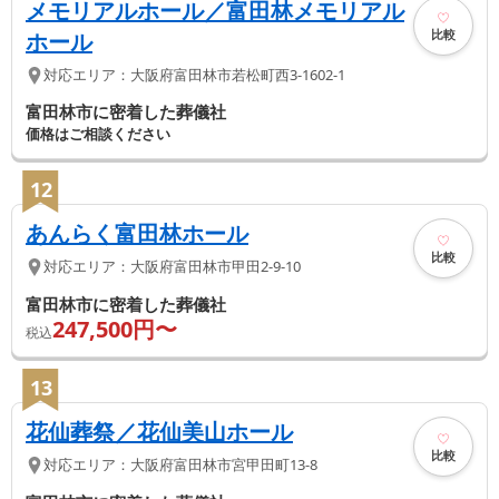
メモリアルホール／富田林メモリアル
比較
ホール
対応エリア：
大阪府
富田林市
若松町西3-1602-1
富田林市に密着した葬儀社
価格はご相談ください
12
あんらく富田林ホール
比較
対応エリア：
大阪府
富田林市
甲田2-9-10
富田林市に密着した葬儀社
247,500
円〜
税込
13
花仙葬祭／花仙美山ホール
比較
対応エリア：
大阪府
富田林市
宮甲田町13-8