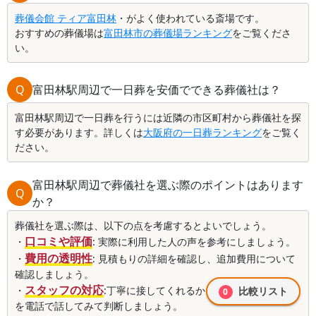
葬儀会館 ティア富田林
・がよく使われている斎場です。
おすすめの葬儀場は
富田林市の葬儀場ランキング
をご覧くださ
い。
Q
富田林駅周辺で一日葬を安価でできる葬儀社は？
富田林駅周辺で一日葬を行うには近隣の市区町村から葬儀社を探
す必要があります。詳しくは
大阪府の一日葬ランキング
をご覧く
ださい。
富田林駅周辺で葬儀社を選ぶ際のポイントはあります
Q
か？
葬儀社を選ぶ際は、以下の点を考慮するとよいでしょう。
口コミや評価
・
: 実際に利用した人の声を参考にしましょう。
費用の透明性
・
: 見積もりの詳細を確認し、追加費用について
確認しましょう。
スタッフの対応
・
:丁寧に接してくれるか、対応の柔軟性など
比較リスト
0
を電話で話してみて判断しましょう。