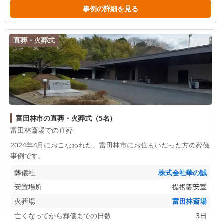
事例の詳細を見る
直葬・火葬式
富田林市の直葬・火葬式（5名）
富田林斎場での直葬
2024年4月におこなわれた、
富田林市
にお住まいだった方の葬儀
事例です。
葬儀社
株式会社華の誠
安置場所
提携霊安室
火葬場
富田林斎場
亡くなってから葬儀までの日数
3日