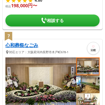
★★★★★
★★★★★
4.80
198,000
円〜
税込
相談する
7
心和葬祭なごみ
比較
対応エリア：
大阪府
河内長野市
木戸町678-1