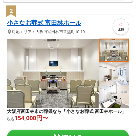
2
小さなお葬式 富田林ホール
比較
対応エリア：
大阪府
富田林市
常盤町10-10
大阪府富田林市の葬儀なら「小さなお葬式 富田林ホール」
154,000
円〜
税込