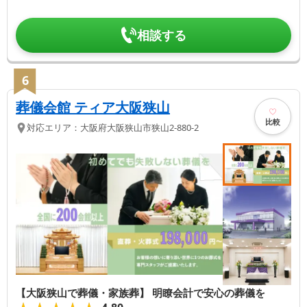
相談する
6
葬儀会館 ティア大阪狭山
比較
対応エリア：
大阪府
大阪狭山市
狭山2-880-2
【大阪狭山で葬儀・家族葬】 明瞭会計で安心の葬儀を