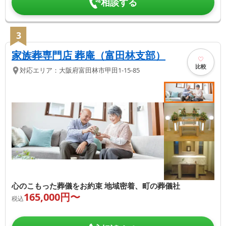
相談する
3
家族葬専門店 葬庵（富田林支部）
比較
対応エリア：
大阪府
富田林市
甲田1-15-85
心のこもった葬儀をお約束 地域密着、町の葬儀社
165,000
円〜
税込