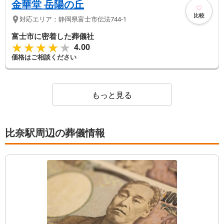
金華堂 岳陽の丘
比較
対応エリア：
静岡県
富士市
伝法744-1
富士市に密着した葬儀社
★★★★★
★★★★★
4.00
価格はご相談ください
もっと見る
比奈駅周辺の葬儀情報