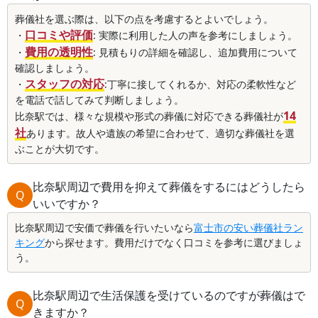
葬儀社を選ぶ際は、以下の点を考慮するとよいでしょう。
口コミや評価
・
: 実際に利用した人の声を参考にしましょう。
費用の透明性
・
: 見積もりの詳細を確認し、追加費用について
確認しましょう。
スタッフの対応
・
:丁寧に接してくれるか、対応の柔軟性など
を電話で話してみて判断しましょう。
14
比奈駅では、様々な規模や形式の葬儀に対応できる葬儀社が
社
あります。故人や遺族の希望に合わせて、適切な葬儀社を選
ぶことが大切です。
比奈駅周辺で費用を抑えて葬儀をするにはどうしたら
Q
いいですか？
比奈駅周辺で安価で葬儀を行いたいなら
富士市の安い葬儀社ラン
キング
から探せます。費用だけでなく口コミを参考に選びましょ
う。
比奈駅周辺で生活保護を受けているのですが葬儀はで
Q
きますか？