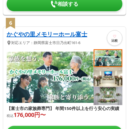
相談する
6
かぐやの里メモリーホール富士
比較
対応エリア：
静岡県
富士市
日乃出町161-6
【富士市の家族葬専門】 年間150件以上を行う安心の実績
176,000
円〜
税込