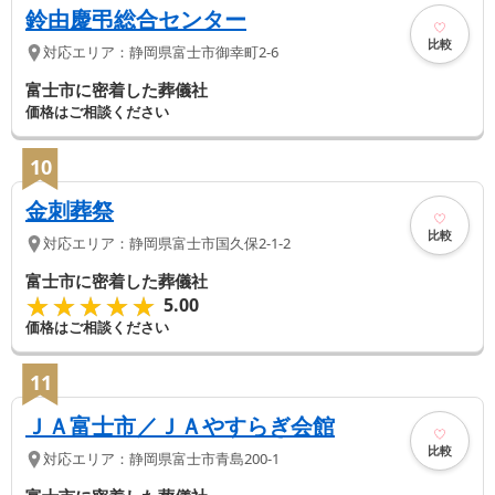
鈴由慶弔総合センター
比較
対応エリア：
静岡県
富士市
御幸町2-6
富士市に密着した葬儀社
価格はご相談ください
10
金刺葬祭
比較
対応エリア：
静岡県
富士市
国久保2-1-2
富士市に密着した葬儀社
★★★★★
★★★★★
5.00
価格はご相談ください
11
ＪＡ富士市／ＪＡやすらぎ会館
比較
対応エリア：
静岡県
富士市
青島200-1