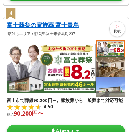
4
富士葬祭の家族葬 富士青島
比較
対応エリア：
静岡県
富士市
青島町237
富士市で葬儀90,200円～。家族葬から一般葬まで対応可能
★★★★★
★★★★★
4.50
90,200
円〜
税込
相談する