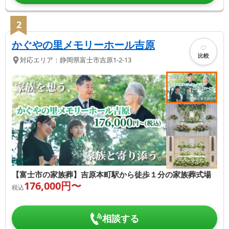
2
かぐやの里メモリーホール吉原
比較
対応エリア：
静岡県
富士市
吉原1-2-13
【富士市の家族葬】吉原本町駅から徒歩１分の家族葬式場
176,000
円〜
税込
相談する