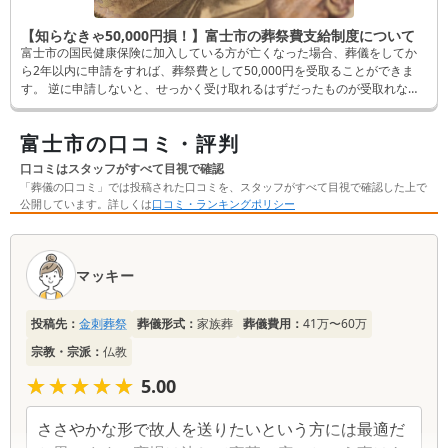
【知らなきゃ50,000円損！】富士市の葬祭費支給制度について
富士市の国民健康保険に加入している方が亡くなった場合、葬儀をしてか
ら2年以内に申請をすれば、葬祭費として50,000円を受取ることができま
す。 逆に申請しないと、せっかく受け取れるはずだったものが受取れなく
なってしまいます。 そんなことにならないよう、この記事では申請方法な
ど詳しく解説します。
富士市の口コミ・評判
口コミはスタッフがすべて目視で確認
「葬儀の口コミ」では投稿された口コミを、スタッフがすべて目視で確認した上で
公開しています。詳しくは
口コミ・ランキングポリシー
口
コ
マッキー
ミ
一
投稿先：
金刺葬祭
葬儀形式：
家族葬
葬儀費用：
41万〜60万
覧
宗教・宗派：
仏教
★★★★★
★★★★★
5.00
ささやかな形で故人を送りたいという方には最適だ