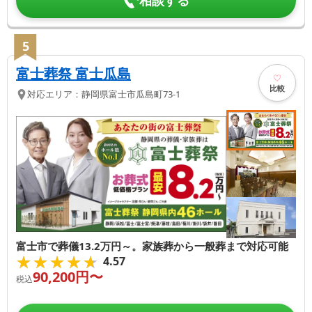
5
富士葬祭 富士瓜島
比較
対応エリア：
静岡県
富士市
瓜島町73-1
富士市で葬儀13.2万円～。家族葬から一般葬まで対応可能
★★★★★
★★★★★
4.57
90,200
円〜
税込