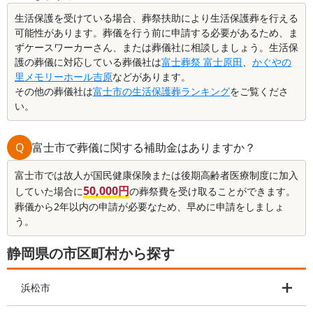
生活保護を受けている場合、葬祭扶助により生活保護葬を行える
可能性があります。葬儀を行う前に申請する必要があるため、ま
ずケースワーカーさん、または葬儀社に相談しましょう。生活保
護の葬儀に対応している葬儀社は
富士葬祭 富士原田
、
かぐやの
里メモリーホール吉原
などがあります。
その他の葬儀社は
富士市の生活保護葬ランキング
をご覧くださ
い。
Q
富士市で葬儀に関する補助金はありますか？
富士市では故人が国民健康保険または後期高齢者医療制度に加入
50,000円
していた場合に
の葬祭費を受け取ることができます。
葬儀から2年以内の申請が必要なため、早めに申請をしましょ
う。
静岡県の市区町村から探す
浜松市