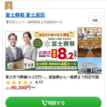
1
富士葬祭 富士原田
比較
対応エリア：
静岡県
富士市
原田301-15
富士市で葬儀13.2万円～。家族葬から一般葬まで対応可能
★★★★★
★★★★★
4.17
90,200
円〜
税込
相談する