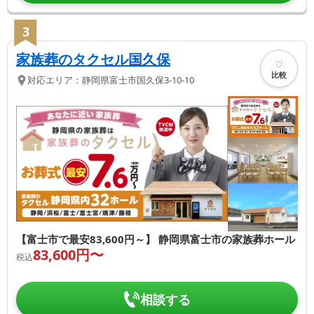
3
家族葬のタクセル国久保
比較
対応エリア：
静岡県
富士市
国久保3-10-10
【富士市で最安83,600円～】 静岡県富士市の家族葬ホール
83,600
円〜
税込
相談する