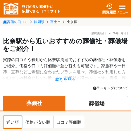
評判の良い葬儀社に
依頼できる口コミサイト
閲覧履歴
メニュー
葬儀の口コミ
静岡県
富士市
比奈駅
最終更新日：
2026年8月5日
比奈駅から近いおすすめの葬儀社・葬儀場
をご紹介！
実際の口コミや費用から比奈駅周辺でおすすめの葬儀社・葬儀場を
ご紹介。価格や口コミ評価順の並び替えも可能です。家族葬や一日
葬、直葬などご希望に合わせたプランを選べ、葬儀社を利用した方
の口コミや料金比較で失敗しない葬儀社が見つかります。斎場・葬
続きを見る
儀場の情報も検索可能。富士市の葬儀情報や給付金についての情報
ランキングについて
も掲載しています。24時間の相談受付で深夜・早朝でも対応可能で
す。
葬儀社
葬儀場
近い順
価格が安い順
口コミ評価順