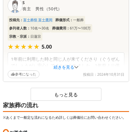
S
喪主
男性
（
50代
）
投稿先：
富士葬祭 富士鷹岡
葬儀形式：
一般葬
参列者人数：
10名〜30名
葬儀費用：
61万〜100万
宗教・宗派：
日蓮宗
★★★★★
★★★★★
5.00
1年前に利用した時と同じ人が来てくださり（ぐうぜん
でしょうが）安心してまかせられました。1年前より供
続きを見る
花のまわりのボリュームが少なかった。
参考になった
投稿日：
2024年10月31日
1年前より値上げがちょこちょこあった。物価高でしか
たないけど、数千円高くなるとビックリした。
もっと見る
家族葬の流れ
※あくまで一般定な流れになるため詳しくは葬儀社にお問い合わせください。