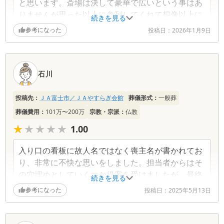
と思います。斎場は決して豪華で広いという事はあ
りませんが思った以上に参列してくれて想像以上に
続きを見る
はるかに賑やかになり故人も喜んだんじゃないかと
参考になった
投稿日：
2026年1月9日
思います。よくあるスタッフが色々やってくれると
いう事はないので親族が動く事も多いですが、担当
の方が色々教えてくれて無事葬儀を行う事ができま
石川
した。ベテランの担当さんなのでわからない事は聞
けばすぐ教えてくれるので特に困ったことはありま
せん。急に決めなければならず初めての事なので本
投稿先：
ＪＡ富士市／ＪＡやすらぎ会館
葬儀形式：
一般葬
当に助かりました。感謝しかありません。 ありがと
葬儀費用：
101万〜200万
宗教・宗派：
仏教
うございました。
★★★★★
★★★★★
1.00
入り口の看板に故人名ではなく喪主名が書かれてお
り、非常に不快な思いをしました。担当者からはそ
の穴埋めとしていくつか提案を受けましたが、最終
続きを見る
的にその提案は撤回され、納得のいく解決には至り
参考になった
投稿日：
2025年5月13日
ませんでした。私には反省の様子が見られなかった
ので、この葬儀社を誰かに勧めたいとは思いませ
ん。