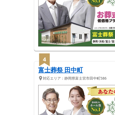
4
富士葬祭 田中町
対応エリア：
静岡県
富士宮市
田中町586