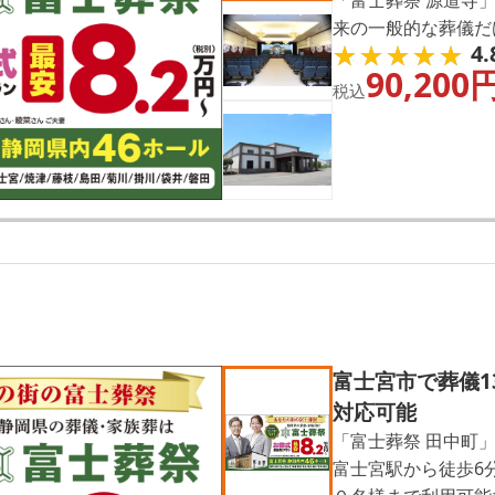
来の一般的な葬儀だ
★★★★★
★★★★★
4.
を見送る「家族葬」
90,200
たい」「富士宮市の
税込
「富士葬祭 源道寺
富士宮市で葬儀1
対応可能
「富士葬祭 田中町
富士宮駅から徒歩6分。 家族葬に最適の小規模な会