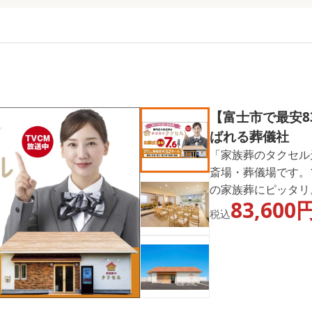
【富士市で最安8
ばれる葬儀社
「家族葬のタクセル
斎場・葬儀場です。
の家族葬にピッタリ
83,600
族葬をご提案します
税込
にご相談ください。