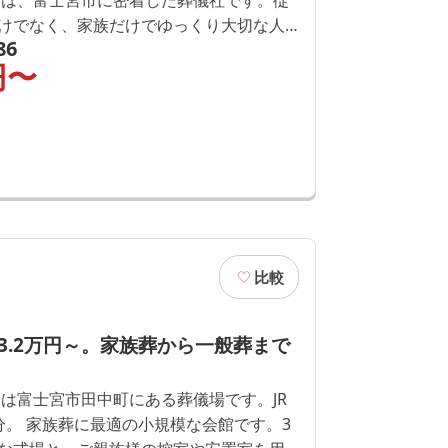
けでなく、家族だけでゆっくり大切な人
86
にも対応可能。「費用について聞いてみ
円〜
葬儀事情を知りたい」どんなことでも
」にお聞きください。
比較
3.2万円～。家族葬から一般葬まで
」は富士宮市田中町にある葬儀場です。JR
館です。3