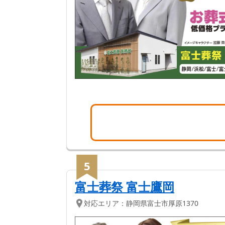
5
富士葬祭 富士鷹岡
対応エリア：
静岡県
富士市
厚原1370