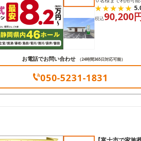
０名様まで利用可能
★★★★★
★★★★★
5.
意しております。 コンパクトながら上質な空間で、故人様に
90,200
ふさわしい時間を提
税込
お電話でお問い合わせ
（24時間365日対応可能）
050-5231-1831
【富士市で家族葬