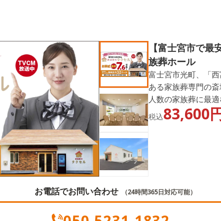
【富士宮市で最安
族葬ホール
富士宮市光町、「西
ある家族葬専門の斎
人数の家族葬に最適
83,600
葬の費用、ゆっくり
税込
備が整っており、1
ずゆっくりとしたご
密葬・友人葬が可能
無宗教などの宗派に
富士宮聖苑を利用し
「家族葬のタクセル
お電話でお問い合わせ
（24時間365日対応可能）
線「西富士宮駅」か
050-5231-1832