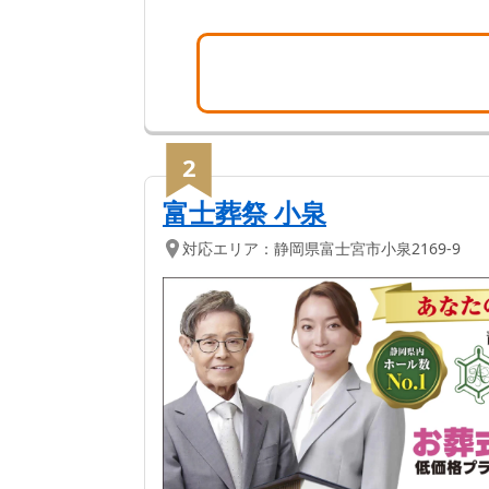
2
富士葬祭 小泉
対応エリア：
静岡県
富士宮市
小泉2169-9