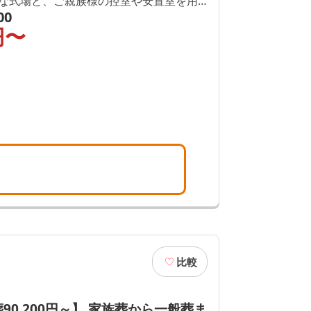
な式場と、ご親族様の控室や安置室を用
00
円〜
供させていただきます。
比較
90,200円～】 家族葬から一般葬ま