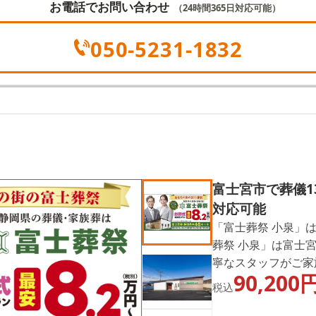
お電話でお問い合わせ
（24時間365日対応可能）
050-5231-1832
富士宮市で葬儀1
対応可能
「富士葬祭 小泉」
葬祭 小泉」は富士
寧なスタッフがご家
90,200
きるお別れの形をご
税込
相談からアフターサ
伝いしておりますの