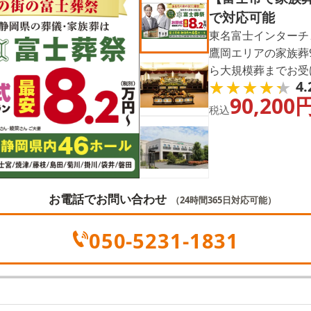
で対応可能
東名富士インターチ
鷹岡エリアの家族葬9
ら大規模葬までお受
★★★★★
★★★★★
4.
90,200
税込
お電話でお問い合わせ
（24時間365日対応可能）
050-5231-1831