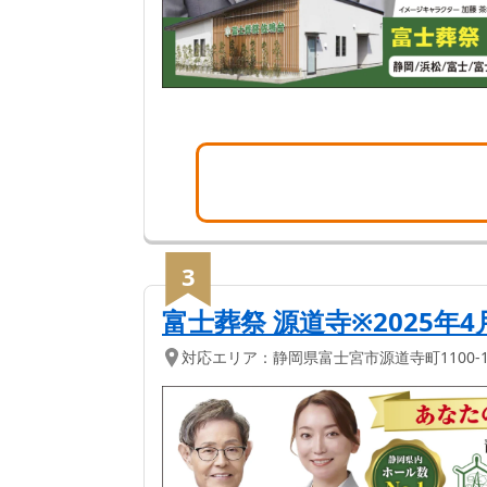
3
富士葬祭 源道寺※2025年
対応エリア：
静岡県
富士宮市
源道寺町1100-