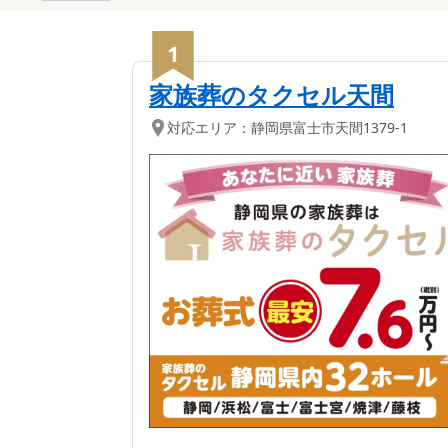
1
家族葬のタクセル天間
対応エリア：
静岡県
富士市
天間1379-1