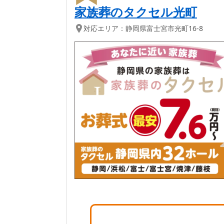
家族葬のタクセル光町
対応エリア：
静岡県
富士宮市
光町16-8