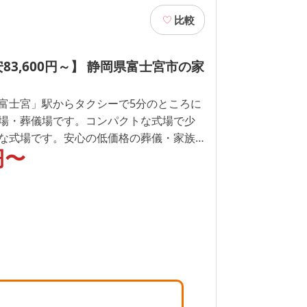
比較
83,600円～】 静岡県富士宮市の家
富士宮」駅からタクシーで5分のところに
場・葬儀場です。コンパクトな式場で少
な式場です。安心の低価格の葬儀・家族
円〜
とお過ごしいただけるリビングなどの設
組のご家族様で貸切なので、他家に気にせ
葬儀・家族葬・火葬式・直葬・一日葬・
で、仏式、神式、キリスト教、天理教、
対応しております。最寄りの火葬場は、
ます。静岡県富士宮市の葬儀・家族葬は
光町」にご依頼・ご相談ください。身延
ら車で5分です。