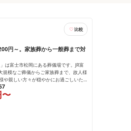
比較
,200円～。家族葬から一般葬まで対
岡」は富士市松岡にある葬儀場です。JR富
様や親しい方々が穏やかにお過ごしいた
67
尽くした会館です。
円〜