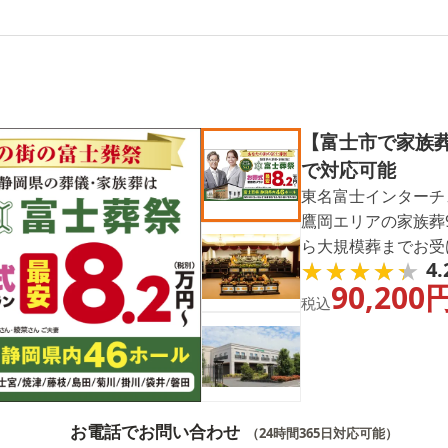
【富士市で家族葬
で対応可能
東名富士インターチ
鷹岡エリアの家族葬9
ら大規模葬までお受
★★★★★
★★★★★
4.
90,200
税込
お電話でお問い合わせ
（24時間365日対応可能）