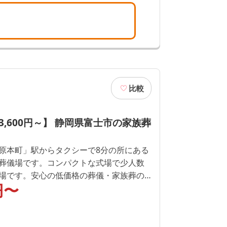
比較
3,600円～】 静岡県富士市の家族葬
原本町」駅からタクシーで8分の所にある
葬儀場です。コンパクトな式場で少人数
場です。安心の低価格の葬儀・家族葬の
円〜
過ごしいただけるリビングなどの設備が
ご家族様で貸切なので、他家に気にせずゆ
・家族葬・火葬式・直葬・一日葬・密
、仏式、神式、キリスト教、天理教、無