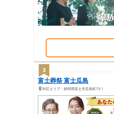
3
富士葬祭 富士瓜島
対応エリア：
静岡県
富士市
瓜島町73-1