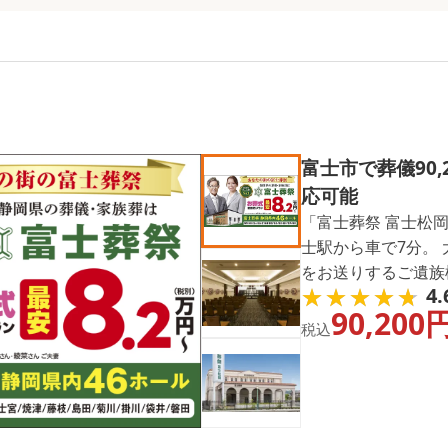
富士市で葬儀90
応可能
「富士葬祭 富士松
士駅から車で7分。 大規模なご葬儀からご家族葬まで、故人様
をお送りするご遺族
★★★★★
★★★★★
4.
だけるように、心を
90,200
税込