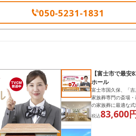
050-5231-1831
【富士市で最安8
ホール
富士市国久保、「吉
家族葬専門の斎場・
の家族葬に最適な式
83,600
費用、ゆっくりとお
税込
整っており、1組の
っくりとしたご葬儀
葬・友人葬が可能で