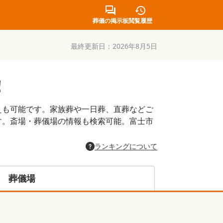
葬儀の掲示板
閲覧履歴
最終更新日：
2026年8月5日
！
えも可能です。家族葬や一日葬、直葬などご
す。斎場・葬儀場の情報も検索可能。富士市
。
ランキングについて
葬儀場