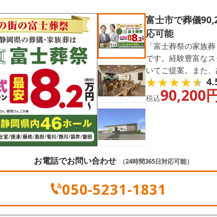
富士市で葬儀90
応可能
「富士葬祭の家族葬
です。経験豊富なス
いてご提案。また、
★★★★★
★★★★★
4.
多彩なプランをご用
90,200
中の方は、まずお問
税込
お電話でお問い合わせ
（24時間365日対応可能）
050-5231-1831