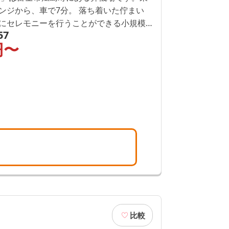
、車で7分。 落ち着いた佇まい
にセレモニーを行うことができる小規模
57
を誇る式場です。
円〜
比較