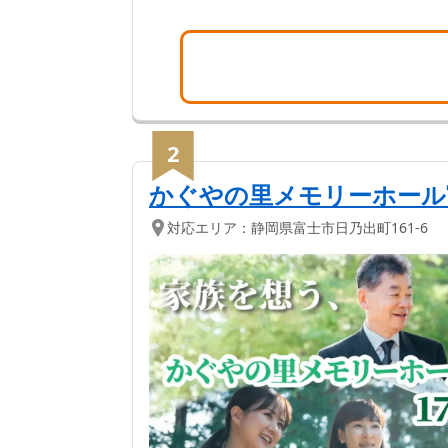
2
かぐやの里メモリーホール
対応エリア：
静岡県
富士市
日乃出町161-6