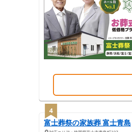
4
富士葬祭の家族葬 富士青島