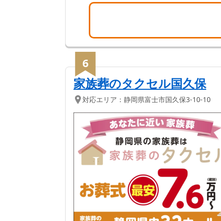
6
家族葬のタクセル国久保
対応エリア：
静岡県
富士市
国久保3-10-10