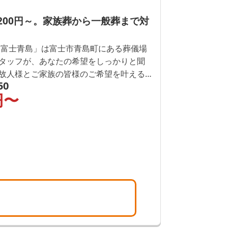
,200円～。家族葬から一般葬まで対
 富士青島」は富士市青島町にある葬儀場
タッフが、あなたの希望をしっかりと聞
故人様とご家族の皆様のご希望を叶える
50
意しています。富士市での葬儀をご検討
円〜
合せください。