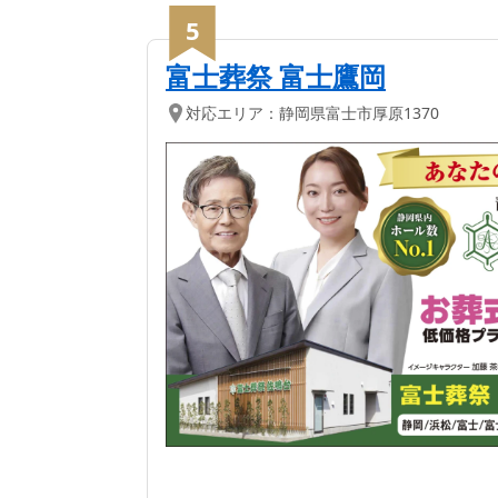
5
富士葬祭 富士鷹岡
対応エリア：
静岡県
富士市
厚原1370