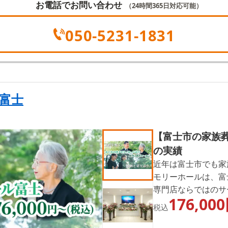
お電話でお問い合わせ
（24時間365日対応可能）
050-5231-1831
富士
【富士市の家族葬
の実績
近年は富士市でも家
モリーホールは、富
専門店ならではのサ
176,000
式をお手伝いしてお
税込
店のクオリティと価