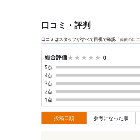
口コミ・評判
口コミはスタッフがすべて目視で確認
「葬儀の口コ
★★★★★
★★★★★
総合評価
0
5
点
4
点
3
点
2
点
1
点
投稿日順
参考になった順
口