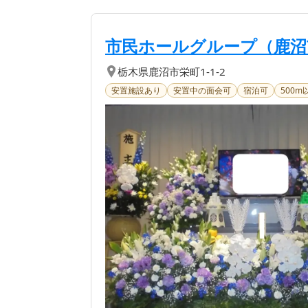
【第
1
位】
市民ホールグループ（鹿沼
栃木県
鹿沼市
栄町1-1-2
安置施設あり
安置中の面会可
宿泊可
500