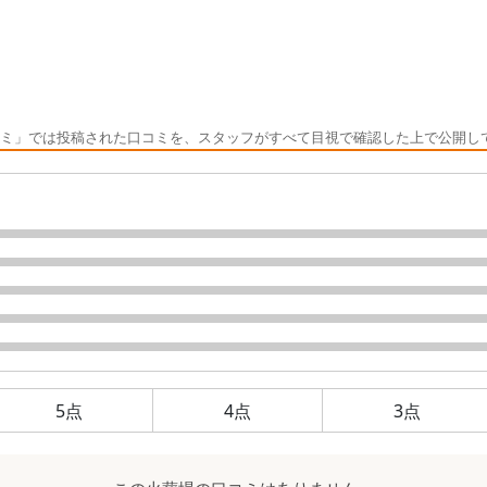
ミ」では投稿された口コミを、スタッフがすべて目視で確認した上で公開し
5
点
4
点
3
点