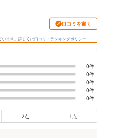
口コミを書く
ています。詳しくは
口コミ・ランキングポリシー
0
件
0
件
0
件
0
件
0
件
2
点
1
点