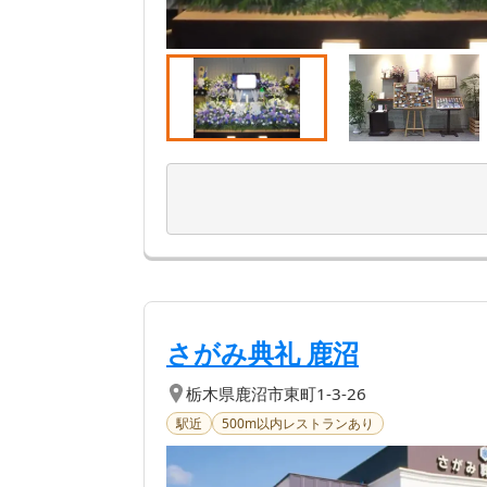
【第
2
位】
| 年間の
さがみ典礼 鹿沼
栃木県
鹿沼市
東町1-3-26
駅近
500m以内レストランあり