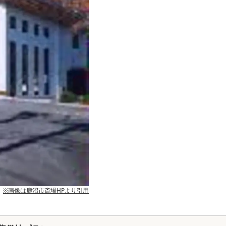
※画像は
鹿沼市斎場
HPより引用