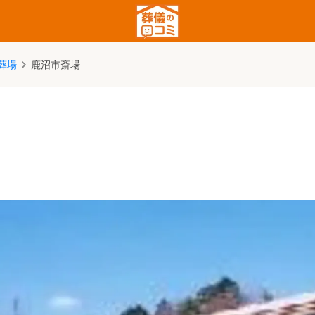
葬場
鹿沼市斎場