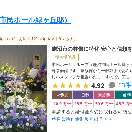
| 鹿沼市の葬儀に
市民ホール緑ヶ丘邸）
m以内コンビニあり
500m以内レストランあり
鹿沼市の葬儀に特化 安心と信頼
葬儀場併設
市民ホールグループ（鹿沼市民ホール緑ヶ丘
葬祭会館です。家族葬から一般葬まであら
しいスタッフが担当いたしますので、安心
★★★★★
★★★★★
4.92
53
件
火葬式
一日葬
家族葬
一般葬
10
.9
万〜
25
.5
万〜
39
.6
万〜
45
.7
万
申請すると給付金を受け取れる可能性
葬祭費給付金制度とは？＞＞